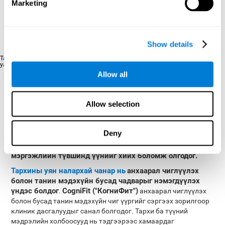
Marketing
Сул Анхааралын тест FOCU-SHIF
: Дэлгэцийн буланд
гэрлийн дохио гарч ирнэ. Шар гэрэл дохио дээр хурдан
дарна уу. Улаан гэрэл дохио гарвал товчийг дарах
хэрэггүй .
Show details
Та шар дохион дээр аль болох хурдан дарах хэрэгтэй. Эсрэгээрээ, дохио
улаан гэрэл бол түүн дээр дарах хэрэггүй юм. LI> UL>
Allow all
Анхаарал чиглүүлэлийг хэрхэн
сайжруулах, нөхөн сэргээх вэ?
Allow selection
Танин мэдэхүйн бүх чадвар болон анхаарал чиглүүлэх
Deny
чадварыг сайжруулж, бүтээмжийг нь нэмэгдүүлэхийн тулд
CogniFit ("CogniteFit") strong> нь
сургаж болно.
мэргэжлийн түвшинд үүнийг хийх боломж олгодог.
Тархины уян налархай чанар нь
анхаарал чиглүүлэх
болон танин мэдэхүйн бусад чадварыг нэмэгдүүлэх
үндэс болдог
CogniFit ("КогниФит")
.
анхаарал чиглүүлэх
болон бусад танин мэдэхүйн чиг үүргийг сэргээх зорилгоор
клиник дасгалуудыг санал болгодог. Тархи ба түүний
мэдрэлийн холбоосууд нь тэдгээрээс хамаардаг