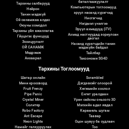
баталгаажуулалт
Тархины салбарууд
Компьютерын тоглоомууд
Нейрон
эрүүл насанд хүрэгчид
Танин мэдэхүй
Нисгэгчид
Ой санамжаа алдах
Нэгдмэл үнэлгээ
Оюуны хомсдол
Эрүүл ахмадууд (iTV)
Тархины үйл ажиллагаа
Ахмад настнуудад зориулсан
Гйүцэгэх функцүүд
дасгал
Зохицуулалт
Насанд хүрэгчдийн танин
ОЙ САНАМЖ
мэдэхүйн байдал
Мэдрэмж
Тайлбар
Анхаарал
Таксономи SG4D
Тархины Тоглоомууд
Шатар онлайн
Scrambled
Мини кроссворд
Дэгдээхэйг олоорой
Fruit Frenzy
Хөгжмийн хослол
Pipe Panic
Eнгөт уралдаан
Crystal Miner
Уран сайхны оньсого 3D
Солитер
Мэлхийн адал явдал
Robo Factory
Карамель шугам
Ant Escape
Таавар
Neon Lights
Оцон шувуу ба судлаач
Намайг галзууруулах
Тоо