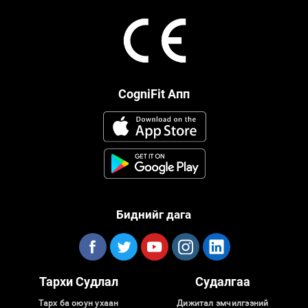
CogniFit Апп
Биднийг дага
Тархи Судлал
Судалгаа
Тарх ба оюун ухаан
Дижитал эмчилгээний