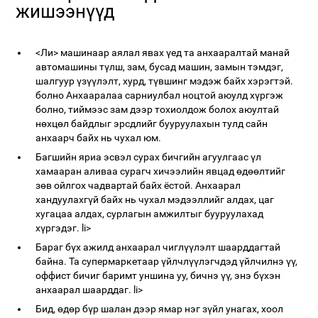
жишээнүүд
<Ли> машинаар аялал явах үед та анхааралтай манай
автомашины түлш, зам, бусад машин, замын тэмдэг,
шалгуур үзүүлэлт, хурд, түвшинг мэдэж байх хэрэгтэй.
болно Анхааралаа сарниулбал ноцтой аюулд хүргэж
болно, тиймээс зам дээр тохиолдож болох аюултай
нөхцөл байдлыг эрсдлийг бууруулахын тулд сайн
анхаарч байх нь чухал юм.
Багшийн яриа эсвэл сурах бичгийн агуулгаас үл
хамааран аливаа сурагч хичээлийн явцад өдөөлтийг
зөв ойлгох чадвартай байх ёстой. Анхаарал
хандуулахгүй байх нь чухал мэдээллийг алдах, цаг
хугацаа алдах, сурлагын амжилтыг бууруулахад
хүргэдэг. li>
Бараг бүх ажилд анхаарал чиглүүлэлт шаарддагтай
байна. Та супермаркетаар үйлчлүүлэгчдэд үйлчилнэ үү,
оффист бичиг баримт уншина уу, бичнэ үү, энэ бүхэн
анхаарал шаарддаг. li>
Бид, өдөр бүр шалан дээр ямар нэг зүйл унагах, хоол