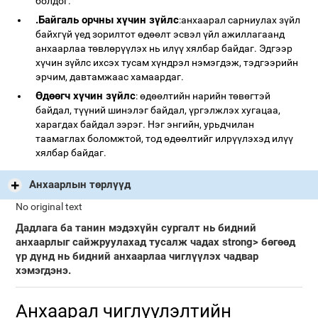
болдог.
.Байгаль орчны хүчин зүйлс
:анхаарал сарниулах зүйл
байхгүй үед зорилтот өдөөлт эсвэл үйл ажиллагаанд
анхаарлаа төвлөрүүлэх нь илүү хялбар байдаг. Эдгээр
хүчин зүйлс ихсэх тусам хүндрэл нэмэгдэж, тэдгээрийн
эрчим, давтамжаас хамаардаг.
Өдөөгч хүчин зүйлс
: өдөөлтийн нарийн төвөгтэй
байдал, түүний шинэлэг байдал, үргэлжлэх хугацаа,
харагдах байдал зэрэг. Нэг энгийн, урьдчилан
таамаглах боломжтой, тод өдөөлтийг илрүүлэхэд илүү
хялбар байдаг.
Анхаарлын төрлүүд
No original text
Дадлага ба танин мэдэхүйн сургалт нь бидний
анхаарлыг сайжруулахад тусалж чадах strong> бөгөөд
үр дүнд нь бидний анхаарлаа чиглүүлэх чадвар
хэмэгдэнэ.
Анхаарал чиглүүлэлтийн