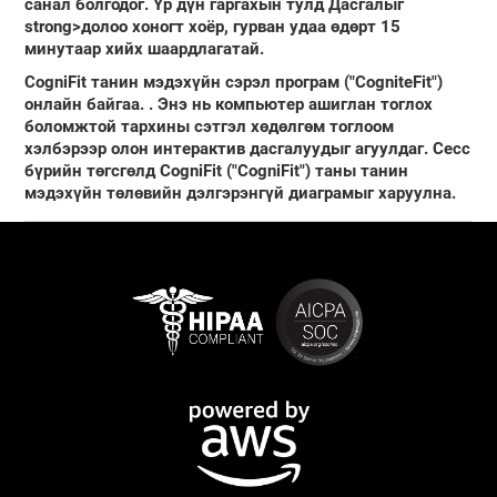
санал болгодог.
Үр дүн гаргахын тулд Дасгалыг
strong>долоо хоногт хоёр, гурван удаа өдөрт 15
минутаар хийх шаардлагатай.
CogniFit танин мэдэхүйн сэрэл програм ("CogniteFit")
онлайн байгаа.
. Энэ нь компьютер ашиглан тоглох
боломжтой тархины сэтгэл хөдөлгөм тоглоом
хэлбэрээр олон интерактив дасгалуудыг агуулдаг. Сесс
бүрийн төгсгөлд
CogniFit ("CogniFit") таны танин
мэдэхүйн төлөвийн дэлгэрэнгүй диаграмыг харуулна.