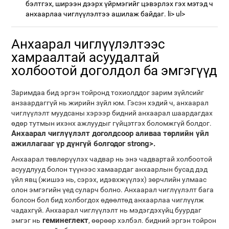
бэлтгэх, ширээн дээрх үйрмэгийг цэвэрлэх гэх мэтэд ч
анхаарлаа чиглүүлэлтээ ашилаж байдаг. li> ul>
Анхаарал чиглүүлэлтээс
хамраалтай асуудалтай
холбоотой доголдол ба эмгэгүүд
Заримдаа бид эргэн тойронд тохиолддог зарим зүйлсийг
анзаардаггүй нь жирийн зүйл юм. Гэсэн хэдий ч, анхаарал
чиглүүлэлт муудсаны хэрээр бидний анхаарал шаардагдах
өдөр тутмын ихэнх ажлуудыг гүйцэтгэх боломжгүй болдог.
Анхаарал чиглүүлэлт доголдсоор аливаа төрлийн үйл
ажиллагааг үр дүнгүй болгодог strong>.
Анхаарал төвлөрүүлэх чадвар нь энэ чадвартай холбоотой
асуудлууд болон түүнээс хамаардаг анхаарлын бусад дэд
үйл явц (жишээ нь, сэрэх, идэвхжүүлэх) зөрчлийн улмаас
олон эмгэгийн үед суларч болно. Анхаарал чиглүүлэлт бага
болсон бол бид холбогдох өдөөлтөд анхаарлаа чиглүүлж
чадахгүй. Анхаарал чиглүүлэлт нь мэдэгдэхүйц буурдаг
геминеглект
эмгэг нь
, өөрөөр хэлбэл. бидний эргэн тойрон