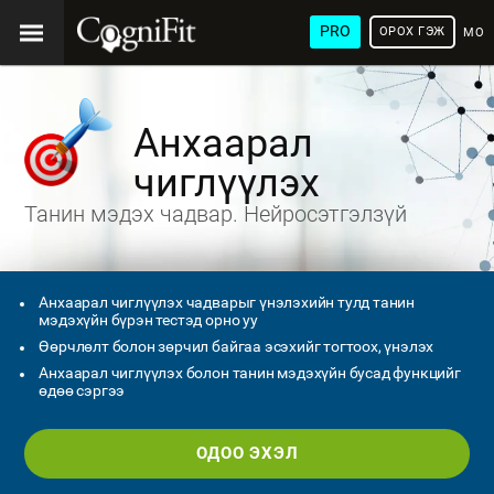
PRO
ОРОХ ГЭЖ
МОН
ХЭЛ
Анхаарал
чиглүүлэх
Танин мэдэх чадвар. Нейросэтгэлзүй
Анхаарал чиглүүлэх чадварыг үнэлэхийн тулд танин
мэдэхүйн бүрэн тестэд орно уу
Өөрчлөлт болон зөрчил байгаа эсэхийг тогтоох, үнэлэх
Анхаарал чиглүүлэх болон танин мэдэхүйн бусад функцийг
өдөө сэргээ
ОДОО ЭХЭЛ