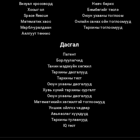
Визуал кроссворд
Навч барих
Хосыг ол
Бөмбөгийг тэслэ
Space Rescue
Оюун ухааны тоглоом
Математик хаос
Онлайн санах ойн тоглоомууд
Марбл-уралдаан
Тархины тоглоомууд
Аялгуут теннис
Дасгал
Патент
Борлуулагчид
Танин мэдэхүйн хөгжил
Тархины дасгалууд
Тархины тест
Оюун ухааны дасгалууд
Хувь хүний ​​тархины сургалт
Оюун ухааны дасгалууд
Математикийн хөгжилтэй тоглоомууд
Уншиж ойлгох чадвар
Авьяаслаг хүүхдүүд
Тархины тулаанууд
IQ тест