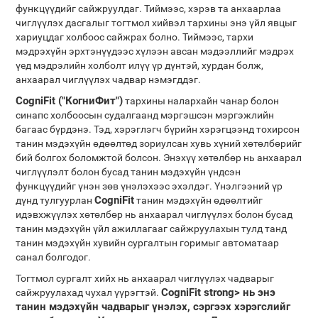
функцүүдийг сайжруулдаг. Тиймээс, хэрэв та анхаарлаа
чиглүүлэх дасгалыг тогтмол хийвэл тархины энэ үйл явцыг
хариуцдаг холбоос сайжрах болно. Тиймээс, тархи
мэдрэхүйн эрхтэнүүдээс хүлээн авсан мэдээллийг мэдрэх
үед мэдрэлийн холболт илүү үр дүнтэй, хурдан болж,
анхаарал чиглүүлэх чадвар нэмэгддэг.
CogniFit ("КогниФит")
тархины налархайн чанар болон
синапс холбоосын судалгаанд мэргэшсэн мэргэжлийн
багаас бүрдэнэ. Тэд, хэрэглэгч бүрийн хэрэгцээнд тохирсон
танин мэдэхүйн өдөөлтөд зориулсан хувь хүний ​​​​хөтөлбөрийг
бий болгох боломжтой болсон. Энэхүү хөтөлбөр нь анхаарал
чиглүүлэлт болон бусад танин мэдэхүйн үндсэн
функцүүдийг үнэн зөв үнэлэхээс эхэлдэг. Үнэлгээний үр
CogniFit
дүнд тулгуурлан
танин мэдэхүйн өдөөлтийг
идэвхжүүлэх хөтөлбөр нь анхаарал чиглүүлэх болон бусад
танин мэдэхүйн үйл ажиллагааг сайжруулахын тулд танд
танин мэдэхүйн хувийн сургалтын горимыг автоматаар
санал болгодог.
Тогтмол сургалт хийх нь анхаарал чиглүүлэх чадварыг
CogniFit strong> нь энэ
сайжруулахад чухал үүрэгтэй.
танин мэдэхүйн чадварыг үнэлэх, сэргээх хэрэгслийг