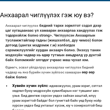
Анхаарал чиглүүлэх гэж юу вэ?
бидний тархи зорилтот сэдэл дээр
Анхаарал чиглүүлэх
цаг хугацаанаас үл хамааран анхаарлаа хандуулах гэж
тодорхойлж болно strong>. Чиглүүлсэн Анхаарлын
тусламжтайгаар гадны (жишээлбэл, дуу чимээ) болон
дотоод (цангах мэдрэмж г.м) холбогдох
сэрэмжлүүлгийг хурдан анзаарч болно. Энэхүү танин
мэдэхүйн чадвар нь өдөр тутмын амьдралд үр дүнтэй
байх боломжийг олгодог учраас маш чухал юм.
Өдөөгч, эсвэл үйлдэлрүү анхаарлаа чиглүүлэх бидний
өөр өөр
чадвар нь янз бүрийн хүчин зүйлээс хамааран
байж болно
:
Хувийн хүчин зүйлс
: идэвхжүүлэх, урам зориг, сэтгэл
хөдлөл буюу мэдрэхүйн хувилбарын нэг түвшинг авч
үзье. Бид дөнгөж сэрсэн үедээ сайхан ааштай, илүү
урам зоригтой байдаг бол гунигтай байх үед буюу нойр
хүрсэн үедээ бид унтахыг хүсэж, юу ч сонирхолтой биш