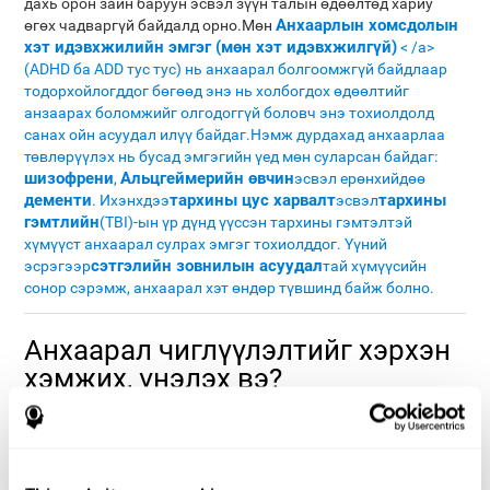
дахь орон зайн баруун эсвэл зүүн талын өдөөлтөд хариу
Анхаарлын хомсдолын
өгөх чадваргүй байдалд орно.Мөн
хэт идэвхжилийн эмгэг (мөн хэт идэвхжилгүй)
< /a>
(ADHD ба ADD тус тус) нь анхаарал болгоомжгүй байдлаар
тодорхойлогддог бөгөөд энэ нь холбогдох өдөөлтийг
анзаарах боломжийг олгодоггүй боловч энэ тохиолдолд
санах ойн асуудал илүү байдаг.Нэмж дурдахад анхаарлаа
төвлөрүүлэх нь бусад эмгэгийн үед мөн суларсан байдаг:
шизофрени
Альцгеймерийн өвчин
,
эсвэл ерөнхийдөө
дементи
тархины цус харвалт
тархины
. Ихэнхдээ
эсвэл
гэмтлийн
(TBI)-ын үр дүнд үүссэн тархины гэмтэлтэй
хүмүүст анхаарал сулрах эмгэг тохиолддог. Үүний
сэтгэлийн зовнилын асуудал
эсрэгээр
тай хүмүүсийн
сонор сэрэмж, анхаарал хэт өндөр түвшинд байж болно.
Анхаарал чиглүүлэлтийг хэрхэн
хэмжих, үнэлэх вэ?
Өдөр тутмын олон үйл ажиллагаануудад анхаарал
чиглүүлэлт их тусалдаг. Таны анхаарлыг зөв чиглүүлэх
чадвар маань энэ чадвараас хамаарна. Тиймээс гол