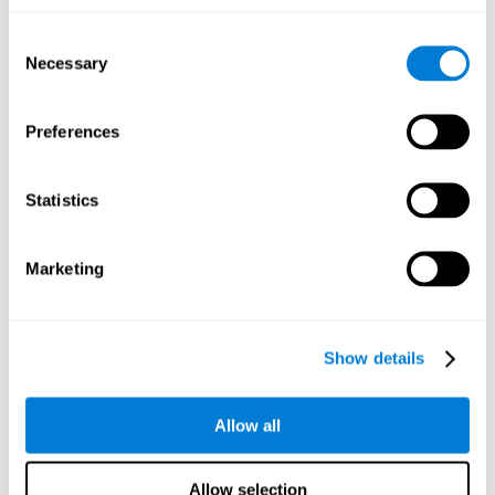
шаардлагатай үед.
Consent
Төлөвлөлт:
Энэхүү тархины тоглоомын түвшинг
Necessary
дуусгахын тулд та хүссэн үгээ хэллэгт бий болгохын
Selection
тулд хийх үйлдэл, дарааллыг урьдчилан тооцоолох
хэрэгтэй. Энэ дасгалыг хийснээр бид төлөвлөх
чадварыг идэвхжүүлж, хүчирхэгжүүлдэг.Энэхүү танин
Preferences
мэдэхүйн чадварыг сайжруулах нь бидний өдөр тутмын
амьдралд нэн чухал, учир нь энэ ур чадварын ачаар бид
"ирээдүйн тухай" бодож, аливаа ажлыг гүйцэтгэх эсвэл
Statistics
хийх зөв арга замыг бодож чаддаг. Жишээлбэл, бид
гэрийн даалгавраа хэрхэн хийх, тодорхой газар хэрхэн
хүрэх, зорилгодоо хүрэх ажлыг хэрхэн зохион байгуулах
Marketing
талаар төлөвлөх.
Танин мэдэхүйн уян хатан байдал:
Таныг энэхүү
тоглоомд ахих тусам байрлалаа санамсаргүйгээр
Show details
өөрчилдөг ногоон өдөөлтүүд гарч ирнэ. Түвшин
давахын тулд эдгээр шинэ өөрчлөгдөж, гэнэтийн
нөхцөл байдалд өөрсдийн хөдөлгөөн, тоглоомын
Allow all
стратегийг тохируулах шаардлагатай. Энэхүү оюун
ухааны дасгалыг хийснээр бид танин мэдэхүйн уян
хатан байдлыг өдөөж, идэвхжүүлдэг. Энэхүү танин
Allow selection