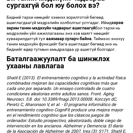
сургахгүй бол юу болох вэ?
Бидний тархи нөөцийг хэмнэх зорилготой бөгөөд
ашиглагдаагүй мэдрэлийн холболтыг устгадаг. Иймд
хэрэв
зарим танин мэдэхүйн чадварыг ашиглаагүй
бол тархи нь
мэдрэлийн үйл ажиллагааны энэ хэв маягт нөөцийг
хуваарилдаггүй тул
аажмаар суларч байна
. Тиймээс энэхүү
танин мэдэхүйн функцийг бага ашигладаг бөгөөд энэ нь
биднийг өдөр тутмын амьдралдаа үр ашиггүй болгодог.
Баталгаажуулалт ба шинжлэх
ухааны лавлагаа
Shatil E (2013). El entrenamiento cognitivo y la actividad física
combinados mejoran las capacidades cognitivas más que
cada uno por separado. Un ensayo controlado de cuatro
condiciones aleatorias entre adultos sanos. Front. Aging
Neurosci. 5:8. doi: 10.3389/fnagi.2013.00008. Korczyn dC,
Peretz C, Aharonson V, et al. - El programa informático de
entrenamiento cognitivo CogniFit produce una mejora mayor
en el rendimiento cognitivo que los clásicos juegos de
ordenador: Estudio prospectivo, aleatorizado, doble ciego de
intervención en los ancianos. Alzheimer y Demencia: El diario
de la Asociación de Alzheimer de 2007, tres (3): S171. Shatil E,