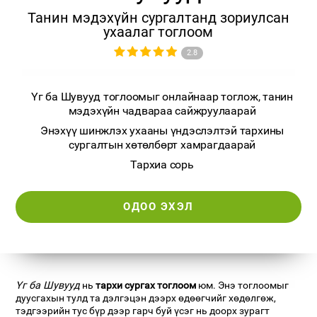
Танин мэдэхүйн сургалтанд зориулсан
ухаалаг тоглоом
2.8
Үг ба Шувууд тоглоомыг онлайнаар тоглож, танин
мэдэхүйн чадвараа сайжруулаарай
Энэхүү шинжлэх ухааны үндэслэлтэй тархины
сургалтын хөтөлбөрт хамрагдаарай
Тархиа сорь
ОДОО ЭХЭЛ
Үг ба Шувууд
нь
тархи сургах тоглоом
юм. Энэ тоглоомыг
дуусгахын тулд та дэлгэцэн дээрх өдөөгчийг хөдөлгөж,
тэдгээрийн тус бүр дээр гарч буй үсэг нь доорх зурагт