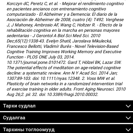
Korczyn dC, Peretz C, et al. - Mejorar el rendimiento cognitivo
en pacientes ancianos con entrenamiento cognitivo
computarizado - El Alzheimer y a Demencia: El diario de la
Asociación de Alzheimer de 2008, cuatro (4): T492. Verghese
J, J Mahoney, Ambrosio AF, Wang C, Holtzer R. - Efecto de la
rehabilitación cognitiva en la marcha en personas mayores
sedentarias - J Gerontol A Biol Sci Med Sci. 2010
Dec;65(12):1338-43. Evelyn Shatil, Jaroslava Mikulecká,
Francesco Bellotti, Vladimír Burěs - Novel Television-Based
Cognitive Training Improves Working Memory and Executive
Function - PLOS ONE July 03, 2014.
10.1371/journal.pone.0101472. Gard T, Hölzel BK, Lazar SW.
The potential effects of meditation on age-related cognitive
decline: a systematic review. Ann N Y Acad Sci. 2014 Jan;
1307:89-103. doi: 10.1111/nyas.12348. 2. Voss MW et al.
Plasticity of brain networks in a randomized intervention trial
of exercise training in older adults. Front Aging Neurosci. 2010
Aug 26;2. pii: 32. doi: 10.3389/fnagi.2010.00032.
Тархи судлал
Судалгаа
Тархины тоглоомууд