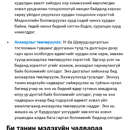
худалдан авалт хийхдээ хэр хэмжээний өөрчлөгдөх
эсвэл урьдчилан тооцоолоогүй нөхцөл байдалд хэрхэн
хариу үйлдэл үзүүлэхээ хурдан тооцоолох хэрэгтэй.
Мэдээллийн боловсруулах хурд хэдий чинээ хурдан
байна, төдий чинээ бидний сэтгэн бодох, суралцах хурд
нэмэгддэг.
Анхаарлыг төвлөрүүлэх:
Үг ба Шувууд
сургалтын
тоглоомын түвшинг дуусгахын тулд та дэлгэцэн дээр
гарч ирэх холбогдох өдөөгчийг хурдан олж харж, зөвхөн
түүнд анхаарлаа төвлөрүүлэх хэрэгтэй. Эдгээр үсэг нь
бидэнд зорилтот үгийг зохиож, анхаарал сарниулахгүй
байх боломжийг олгодог. Энэ дасгалыг хийснээр бид
анхаарлаа төвлөрүүлж, бэхжүүлэхэд тусалдаг. Энэхүү
танин мэдэхүйн чадварыг сайжруулах нь туйлын чухал
бөгөөд учир нь энэ нь бидний өдөр тутмын амьдралд
илүү үр дүнтэй байх боломжийг олгодог, учир нь энэ
чадварын ачаар бид тодорхой өдөөлт эсвэл үйл
ажиллагаанд анхаарлаа төвлөрүүлж чаддаг. Энэ нь
жишээ нь үг бүрдүүлдэг үсгүүдийг зөв ялгах эсвэл
уншихдаа алдаа бага гаргах боломжийг бидэнд олгодог.
Би танин мэдэхүйн чадвараа