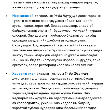
тутмын үйл ажиллагааг явуулахад хүндрэл учруулж,
ажил, сургууль дээрээ хүндрэл учруулдаг.
Нэр санах ой:
тоглоомын
Үг ба Шувууд
-г давж гарахын
тулд та дэлгэцэн дээр үзүүлсэн объектын нэрийг
хурдан санах хэрэгтэй. Зөв дарааллаар, алдаагүй
байрлуулснаар энэ үгийг бүрдүүлсэн үсгүүдийг хурдан
олоорой. Энэ дасгалыг хийснээр бид нэр санах ойд
оролцдог мэдрэлийн холболтыг идэвхжүүлж,
бэхжүүлдэг. Бид нэрлэхийг хүссэн зүйлийнхээ утгыг
хамгийн зөв илэрхийлж буй үгийг санахыг хүссэн үедээ
энэхүү танин мэдэхүйн чадварыг үргэлж ашигладаг.
Жишээ нь, бид танил хүмүүсээ нэрээр нь дуудах, яриа
өрнүүлэх, эсвэл ресторанд хоол захиалах гэх мэт.
Харааны скан:
ухаалаг тоглоом
Үг ба Шувууд
-ыг
дуусгахын тулд та дэлгэцэн дээр гарч ирэх бусад
үсгүүдээс хэрэгцээт үсгээ хурдан олж, зөв үгийг хурдан
үүсгэх явдал юм. Энэ дасгалыг хийснээр бид нүдээр
харах чадварыг өдөөж, идэвхжүүлж байна. Энэ
чадварыг сайжруулах нь өдөр тутмын амьдралд чухал
ач холбогдолтой, учир нь энэ чадвар нь бидэнд
хэрэгтэй зүйлээ нүдээрээ олох боломжийг олгодог.