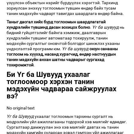
үзүүлсэн объектын нэрийг бүрдүүлэх хэрэгтэй. Тархинд
зориулсан энэхүү тоглоомын түвшин өндөр байх тусам
танин мэдэхүйн чадварт тавигдах шаардлага өндөр байна.
Таныг дасгал хийх бүрд тоглоомын шаардлагатай
хүндрэлийн түвшинд дасан зохицох болно
.
Үг ба шувууд
нь
бидний гүйцэтгэлийг байнга хэмжиж, даалгаврын
хүндрэлийн түвшинг автоматаар тохируулж, танин
мэдэхүйн сургалтыг оновчтой болгодог шинжлэх ухааны
үндэслэлтэй программ юм.
Үг ба шувууд
оюун санааны
тоглоом нь хүүхэд, насанд хүрэгчид, өндөр настнуудын
танин мэдэхүйн анхан шатны чадварыг сургахад
тохиромжтой
.
Би Үг ба Шувууд ухаалаг
тоглоомоор хэрхэн танин
мэдэхүйн чадвараа сайжруулах
вэ?
No original text
Үг ба Шувууд
ухаалаг тоглоомын тархины сургалт нь
мэдрэлийн үйл ажиллагааны тодорхой хэв маягийг өдөөдөг.
Сургалтаар дамжуулан энэ хэв маягийг давтах нь танин
мэдэхүйн хамгийн суларсан эсвэл гэмтсэн үйл ажиллагааг