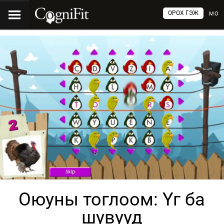
ОРОХ ГЭЖ
МО
Оюуны тоглоом: Үг ба
шувууд