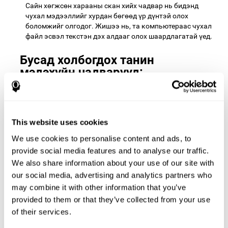
Сайн хөгжсөн харааны скан хийх чадвар нь бидэнд
чухал мэдээллийг хурдан бөгөөд үр дүнтэй олох
боломжийг олгодог. Жишээ нь, та компьютераас чухал
файл эсвэл текстэн дэх алдааг олох шаардлагатай үед.
Бусад холбогдох танин
мэдэхүйн чадварууд:
Харааны мэдрэмж:
Энэ ухаалаг тоглоомыг дуусгахын
тулд та дэлгэцэн дээр үзүүлсэн объектыг зөв
This website uses cookies
тодорхойлж, янз бүрийн өдөөгчийг агуулсан үсгүүдийг
ялгах ёстой. Энэ дасгалыг хийснээр бид харааны
We use cookies to personalise content and ads, to
мэдрэмжийг өдөөж, идэвхжүүлдэг. Энэхүү танин
provide social media features and to analyse our traffic.
мэдэхүйн чухал чадварыг сайжруулах нь бидний нүдэнд
We also share information about your use of our site with
орж буй харааны мэдээллийг илүү үр дүнтэй ойлгоход
our social media, advertising and analytics partners who
тусална. Энэ нь бидний эргэн тойрон дахь объектууд
may combine it with other information that you’ve
болон тэдэнтэй харьцах харьцааг нэг харцаар
тодорхойлох боломжийг олгодог. Жишээлбэл, та
provided to them or that they’ve collected from your use
текстийг уншиж, ойлгох, машин жолоодох, янз бүрийн
of their services.
элементүүдийг хянах, хурдан бөгөөд үнэн зөв ажиллах