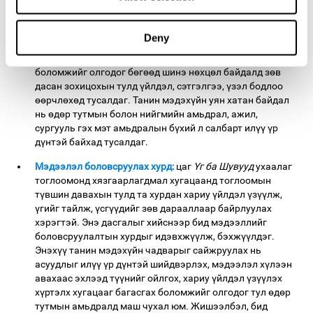
мэдэхүйн чадвар нь оюун ухааны уян хатан байдал,
асуудлыг шийдвэрлэхэд уян хатан, үр дүнтэй байх
чадвартай холбоотой юм. Сайн хөгжсөн танин мэдэхүйн
Deny
уян хатан байдал нь одоогийн стратеги ажиллахгүй
эсвэл ажиллахаа больсон гэдгийг хүлээн зөвшөөрөх
боломжийг олгодог бөгөөд шинэ нөхцөл байдалд зөв
дасан зохицохын тулд үйлдэл, сэтгэлгээ, үзэл бодлоо
өөрчлөхөд тусалдаг. Танин мэдэхүйн уян хатан байдал
нь өдөр тутмын болон нийгмийн амьдрал, ажил,
сургууль гэх мэт амьдралын бүхий л салбарт илүү үр
дүнтэй байхад тусалдаг.
Мэдээлэл боловсруулах хурд:
цаг
Үг ба Шувууд
ухаалаг
тоглоомонд хязгаарлагдмал хугацаанд тоглоомын
түвшин давахын тулд та хурдан хариу үйлдэл үзүүлж,
үгийг тайлж, үсгүүдийг зөв дарааллаар байрлуулах
хэрэгтэй. Энэ дасгалыг хийснээр бид мэдээллийг
боловсруулалтын хурдыг идэвхжүүлж, бэхжүүлдэг.
Энэхүү танин мэдэхүйн чадварыг сайжруулах нь
асуудлыг илүү үр дүнтэй шийдвэрлэх, мэдээлэл хүлээн
авахаас эхлээд түүнийг ойлгох, хариу үйлдэл үзүүлэх
хүртэлх хугацааг багасгах боломжийг олгодог тул өдөр
тутмын амьдралд маш чухал юм. Жишээлбэл, бид