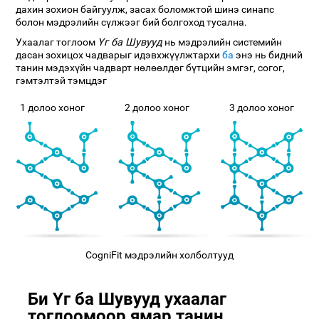
дахин зохион байгуулж, засах боломжтой шинэ синапс
болон мэдрэлийн сүлжээг бий болгоход тусална.
Ухаалаг тоглоом
Үг ба Шувууд
нь мэдрэлийн системийн
дасан зохицох чадварыг идэвхжүүлжтархи
ба
энэ нь бидний
танин мэдэхүйн чадварт нөлөөлдөг бүтцийн эмгэг, согог,
гэмтэлтэй тэмцдэг
1 долоо хоног
2 долоо хоног
3 долоо хоног
CogniFit мэдрэлийн холболтууд
Би Үг ба Шувууд ухаалаг
тоглоомоор ямар танин