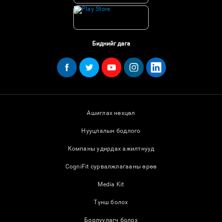
Биднийг дага
Ашиглах нөхцөл
Нууцлалын бодлого
Компаны удирдах ажилтнууд
CogniFit сурвалжлагааны өрөө
Media Kit
Түнш болох
Борлуулагч болох