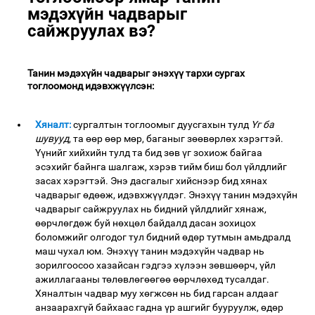
мэдэхүйн чадварыг
сайжруулах вэ?
Танин мэдэхүйн чадварыг энэхүү тархи сургах
тоглоомонд идэвхжүүлсэн:
Хяналт:
сургалтын тоглоомыг дуусгахын тулд
Үг ба
шувууд
, та өөр өөр мөр, баганыг зөөвөрлөх хэрэгтэй.
Үүнийг хийхийн тулд та бид зөв үг зохиож байгаа
эсэхийг байнга шалгаж, хэрэв тийм биш бол үйлдлийг
засах хэрэгтэй. Энэ дасгалыг хийснээр бид хянах
чадварыг өдөөж, идэвхжүүлдэг. Энэхүү танин мэдэхүйн
чадварыг сайжруулах нь бидний үйлдлийг хянаж,
өөрчлөгдөж буй нөхцөл байдалд дасан зохицох
боломжийг олгодог тул бидний өдөр тутмын амьдралд
маш чухал юм. Энэхүү танин мэдэхүйн чадвар нь
зорилгоосоо хазайсан гэдгээ хүлээн зөвшөөрч, үйл
ажиллагааны төлөвлөгөөгөө өөрчлөхөд тусалдаг.
Хяналтын чадвар муу хөгжсөн нь бид гарсан алдааг
анзаарахгүй байхаас гадна үр ашгийг бууруулж, өдөр