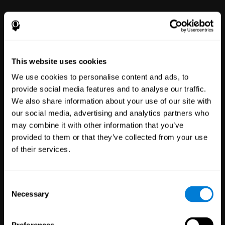
This website uses cookies
We use cookies to personalise content and ads, to
Благополучие
provide social media features and to analyse our traffic.
сотрудников
We also share information about your use of our site with
Компании:
51
our social media, advertising and analytics partners who
Сотрудники:
297
may combine it with other information that you’ve
Наша онлайн-платформа
provided to them or that they’ve collected from your use
ментального благополучия
позволяет улучшить своё
of their services.
самочувствие с помощью
простых инструментов.
Consent
Necessary
Selection