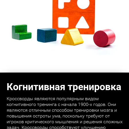
Когнитивная тренировка
Кроссворды являются популярным видом
когнитивного тренинга с начала 1900-х годов. Они
являются отличным способом тренировки мозга и
повышения остроты ума, поскольку требуют от
игроков критического мышления и решения сложных
задач. Кроссворды способствуют улучшению