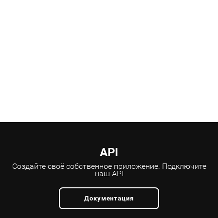
API
Создайте своё собственное приложение.
Подключите
наш API
Документация