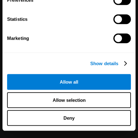
Preferences
Statistics
Клинические
исследования
Marketing
1,135
Испытания
Участники:
30,478
Снижение риска в
клинических испытаниях с
Show details
получением более надёжных
результатов.
Allow all
Allow selection
Deny
Партнёрство
White Label