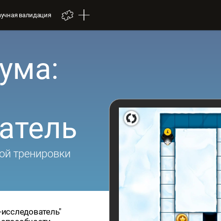
аучная валидация
ума:
атель
ой тренировки
-исследователь"