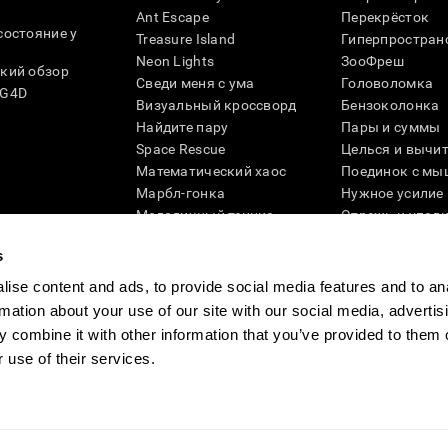
Ant Escape
Перекрёсток
состояние у
Treasure Island
Гиперпростран
Neon Lights
ЗооФреш
кий обзор
Сведи меня с ума
Головоломка
SG4D
Визуальный кроссворд
Бензоколонка
Найдите пару
Пары и суммы
Space Rescue
Целься и вычи
Математический хаос
Поединок с мы
Марбл-гонка
Нужное усилие
Мелодичный теннис
Отрежь и упад
Scrambled
Скрести фишки
s
Найди питомца
Кувшинки
Музыкальные пары
Реактивное по
ise content and ads, to provide social media features and to an
Цветовая гонка
Слова и птицы
rmation about your use of our site with our social media, advertis
Художественный пазл 3D
Больше игр ...
 combine it with other information that you’ve provided to them o
 use of their services.
ности
Руководство компании
Новости CogniFit
Media Kit
Станьте па