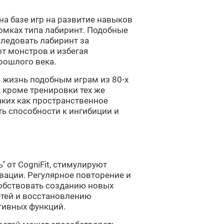
на базе игр на развитие навыков
ломках типа лабиринт. Подобные
следовать лабиринт за
от монстров и избегая
рошлого века.
 жизнь подобным играм из 80-х
, кроме тренировки тех же
таких как пространственное
ь способности к ингибиции и
" от CogniFit, стимулируют
вации. Регулярное повторение и
собствовать созданию новых
етей и восстановлению
тивных функций.