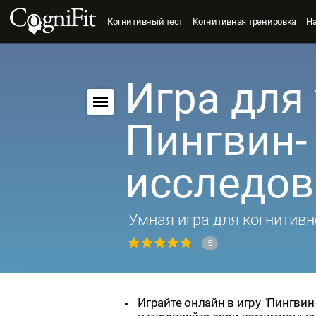
Когнитивный тест
Когнитивная тренировка
Н
Игра для 
Пингвин-
исследов
Умная игра для когнитивн
5
Играйте онлайн в игру "Пингвин