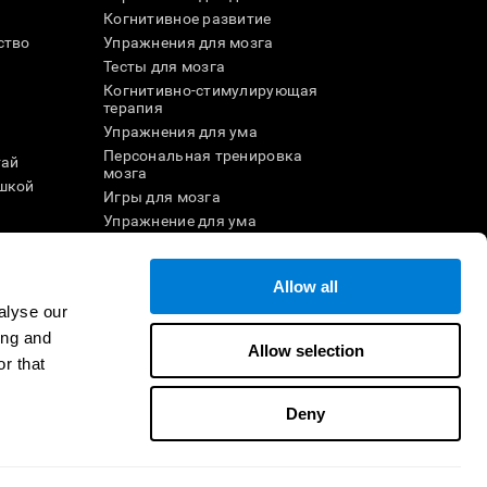
Когнитивное развитие
ство
Упражнения для мозга
Тесты для мозга
Когнитивно-стимулирующая
терапия
Упражнения для ума
Персональная тренировка
тай
мозга
шкой
Игры для мозга
Упражнение для ума
и
Онлайн-игры для памяти
Увлекательные
Allow all
математические игры
ле
Понимание прочитанного
alyse our
Одарённые дети
ing and
Allow selection
Мозговые баттлы
r that
Тест на IQ
Deny
ртнёром
Стать реселлером
Свяжитесь с нами