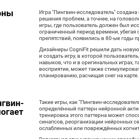
рны
Игра "Пингвин-исследователь" создана 
решения проблем, а точнее, на голово
игры, где пользователь должен был ис
ограниченный период времени, убегая 
препятствий, появились в 80-ые годы п
Дизайнеры CogniFit решили дать новую
и создать игру, в которой пользователь
навыков, что и в оригинальных играх, 
восприятие, может также стимулироват
планированию, расчищая снег на карте.
нгвин-
Такие игры, как "Пингвин-исследователь
определённый паттерн нейронной акти
могает
тренировка этого паттерна может спо
синапсов, реорганизации нейронных с
ослабленных или повреждённых когни