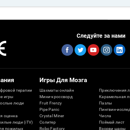
Следуйте за нами
вания
Игры Для Мозга
фровой терапии
Шахматы онлайн
Приключения л
е игры
Мини-кроссворд
Карамельная л
рослые люди
Fruit Frenzy
Пазлы
Pipe Panic
Пингвин-иссле
я оценка
Crystal Miner
Числа
илые люди (iTV)
Солитер
Поймай лист
для пожилых
Robo Factory
Взорви шары