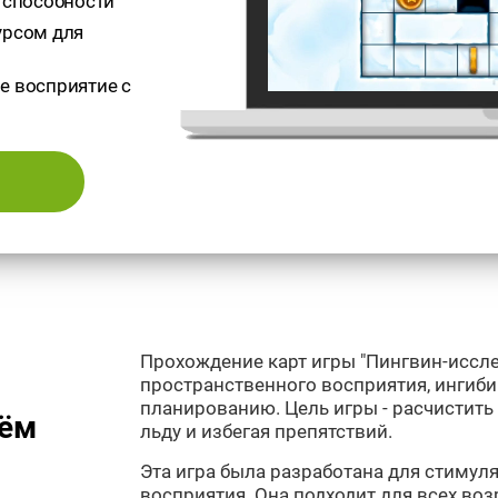
 способности
урсом для
е восприятие с
Прохождение карт игры "Пингвин-иссле
пространственного восприятия, ингиби
планированию. Цель игры - расчистить
чём
льду и избегая препятствий.
Эта игра была разработана для стимул
восприятия. Она подходит для всех возр