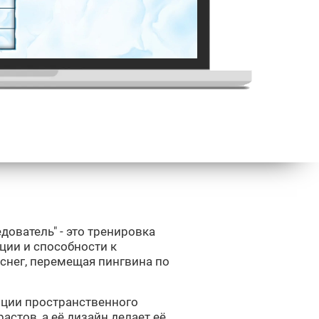
дователь" - это тренировка
ции и способности к
 снег, перемещая пингвина по
яции пространственного
астов, а её дизайн делает её