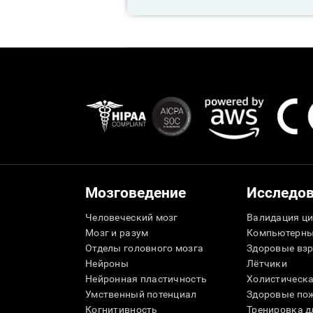
Мозговедение
Исследо
Человеческий мозг
Валидация ци
Мозг и разум
Компьютерны
Отделы головного мозга
Здоровые вз
Нейроны
Лётчики
Нейронная пластичность
Холистическа
Умственный потенциал
Здоровые пож
Когнитивность
Тренировка 