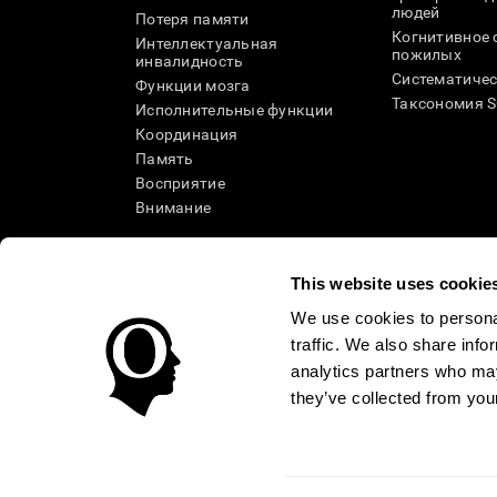
людей
Потеря памяти
Когнитивное 
Интеллектуальная
пожилых
инвалидность
Систематичес
Функции мозга
Таксономия 
Исполнительные функции
Координация
Память
Восприятие
Внимание
This website uses cookie
We use cookies to personal
traffic. We also share info
analytics partners who may
they’ve collected from your
Условия использования
Политика Конфиденциаль
Помощь
Заявление о доступности
Центр доверия