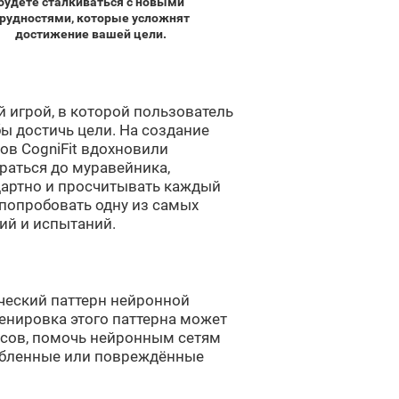
будете сталкиваться с новыми
рудностями, которые усложнят
достижение вашей цели.
й игрой, в которой пользователь
ы достичь цели. На создание
ов CogniFit вдохновили
раться до муравейника,
артно и просчитывать каждый
 попробовать одну из самых
вий и испытаний.
ический паттерн нейронной
ренировка этого паттерна может
сов, помочь нейронным сетям
абленные или повреждённые