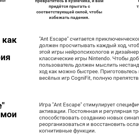
мог
превратитесь в кузнечика, и вам
придётся прыгать с
т
соответствующей силой, чтобы
избежать падения.
 как
"Ant Escape" считается приключенческо
должен просчитывать каждый ход, чтоб
этой игры нейропсихологов и дизайнер
рия
классические игры Nintendo. Чтобы доб
пользователь должен мыслить нестанд
ход как можно быстрее. Приготовьтесь
весёлых игр CogniFit, полную препятст
e"
Игра "Ant Escape" стимулирует специф
активации. Постоянная и регулярная т
 мои
способствовать созданию новых синап
реорганизоваться и восстановить осл
когнитивные функции.