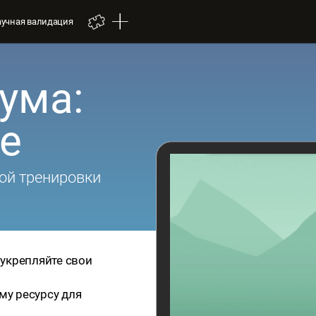
аучная валидация
ума:
pe
ой тренировки
и укрепляйте свои
му ресурсу для