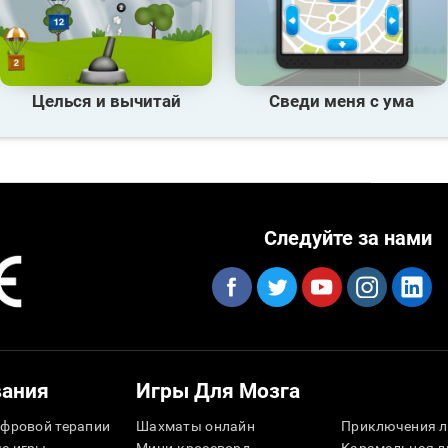
Целься и вычитай
Сведи меня с ума
Следуйте за нами
вания
Игры Для Мозга
фровой терапии
Шахматы онлайн
Приключения л