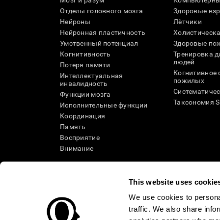
Мозг и разум
Компьютерны
Отделы головного мозга
Здоровые вз
Нейроны
Лётчики
Нейронная пластичность
Холистическа
Умственный потенциал
Здоровые пож
Когнитивность
Тренировка 
людей
Потеря памяти
Когнитивное 
Интеллектуальная
пожилых
инвалидность
Систематичес
Функции мозга
Таксономия 
Исполнительные функции
Координация
Память
Восприятие
Внимание
This website uses cookie
We use cookies to personal
traffic. We also share info