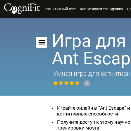
Когнитивный тест
Когнитивная тренировка
Н
Игра для 
Ant Esca
Умная игра для когнитивн
5
Играйте онлайн в “Ant Escape” 
когнитивные способности
Получите доступ к этому научно
тренировки мозга