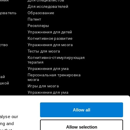
иния
Для специалистов
Для исследователей
дователь
Образование
Патент
Реселлеры
Упражнения для детей
Когнитивное развитие
ство
Упражнения для мозга
Тесты для мозга
Когнитивно-стимулирующая
терапия
Упражнения для ума
Персональная тренировка
тай
мозга
шкой
Игры для мозга
Упражнение для ума
и
Онлайн-игры для памяти
Увлекательные
математические игры
Allow all
ле
Понимание прочитанного
alyse our
Одарённые дети
ing and
Allow selection
Мозговые баттлы