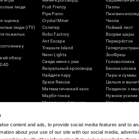
е игры
Мини-кроссворд
Карамельная л
рослые люди
Fruit Frenzy
Пазлы
Pipe Panic
Пингвин-иссле
я оценка
Crystal Miner
Числа
илые люди (iTV)
Солитер
Поймай лист
для пожилых
Robo Factory
Взорви шары
Ant Escape
Перекрёсток
состояние у
Treasure Island
Гиперпростран
Neon Lights
ЗооФреш
кий обзор
Сведи меня с ума
Головоломка
SG4D
Визуальный кроссворд
Бензоколонка
Найдите пару
Пары и суммы
Space Rescue
Целься и вычи
Математический хаос
Поединок с мы
Марбл-гонка
Нужное усилие
Мелодичный теннис
Отрежь и упад
Scrambled
Скрести фишки
s
Найди питомца
Кувшинки
Музыкальные пары
Реактивное по
ise content and ads, to provide social media features and to an
Цветовая гонка
Слова и птицы
rmation about your use of our site with our social media, advertis
Художественный пазл 3D
Больше игр ...