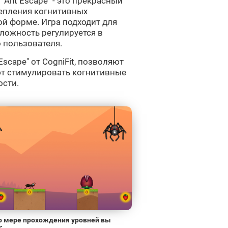
Ant Escape" - это прекрасный
репления когнитивных
ой форме. Игра подходит для
сложность регулируется в
 пользователя.
Escape" от CogniFit, позволяют
т стимулировать когнитивные
ости.
о мере прохождения уровней вы