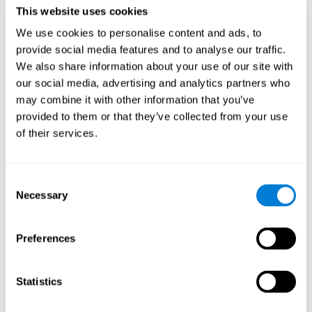
создали онлайн версию, сочетающую изображение и текст.
This website uses cookies
В этой игре пользователям нужно добавлять в кроссворд
первую букву названия объекта, появляющегося на экране
We use cookies to personalise content and ads, to
справа. Основная цель этой игры - стимулировать
provide social media features and to analyse our traffic.
различные познавательные способности с помощью
увлекательного упражнения.
We also share information about your use of our site with
Как умная игра "Визуальный
our social media, advertising and analytics partners who
кроссворд" помогает улучшить
may combine it with other information that you’ve
мои когнитивные способности?
provided to them or that they’ve collected from your use
of their services.
Тренировка с помощью таких игр, как "Визуальный
кроссворд" от CogniFit, стимулирует определённый паттерн
нейронной активации. Регулярное повторение и стимуляция
Consent
этого паттерна может способствовать созданию новых
Necessary
Selection
синапсов, реорганизации нейронных сетей и
восстановлению ослабленных или повреждённых
когнитивных функций.
Preferences
Игра "Визуальный кроссворд" помогает тренировать
рабочую память, память на имена и восприятие. Регулярная
стимуляция этих способностей может способствовать
созданию новых синапсов, реорганизации нейронных сетей
Statistics
и улучшению когнитивных функций.