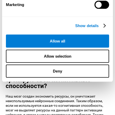
1 НЕДЕЛЯ
2 НЕДЕЛЯ
3 НЕДЕЛЯ
Marketing
Show details
Allow all
Ориентировочная графическая проекция нейронных сетей
Allow selection
после 3 недель.
Deny
Что происходит, когда я не
тренирую свои когнитивные
способности?
Наш мозг создан экономить ресурсы, он уничтожает
неиспользуемые нейронные соединения. Таким образом,
если не используется какая-то когнитивная способность,
мозг не выделяет ресурсы на данный паттерн активации
нейронов, в связи с чем он постепенно ослабевает. Таким