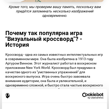
Кроме того, мы проверим вашу память, поскольку вам
придётся запоминать несколько изображений
одновременно.
Почему так популярна игра
"Визуальный кроссворд"? -
История
Кроссворд - одна из самых известных интеллектуальных игр
в современном мире. Она была изобретена в 1913 году
Артуром Винном. Этот журналист работал в воскресном
приложении New York World. Кроссворд был придуман в
качестве одного из "умственных упражнений" для
воскресного выпуска. Игра очень быстро завоевала
внимание аудитории, она была и увлекательной, и
одновременно сложной, и быстро стала частью воскресного
времяпрепровождения читателей.
На сегодняшний день созданы тысячи версий этой игры, и
по прошествии более века она до сих пор является одним из
лучших способов стимулирования ума. Дизайнеры CogniFit