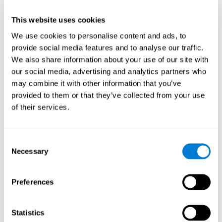
использования программы CogniFit ("КогниФит") только
нужно устройство с доступом к интернету.
This website uses cookies
Дистанционная стимуляция
: Как специалисты мы
We use cookies to personalise content and ads, to
можем принять решение о том, хотим ли мы, чтобы
provide social media features and to analyse our traffic.
наши пациенты или ученики тренировали ум с
We also share information about your use of our site with
помощью CogniFit ("КогниФит") на консультации или
уроке, или чтобы они выполняли тренировку ума дома,
our social media, advertising and analytics partners who
а мы дистанционно отслеживали их результаты на
may combine it with other information that you’ve
нашем компьютере.
provided to them or that they’ve collected from your use
Понятная
: Как инструкции к заданиям, так и
of their services.
полученные при тренировке с CogniFit ("КогниФит")
результаты доступны и понятны, что позволяет
отслеживать когнитивный прогресс после каждой
Consent
тренировочной сессии.
Necessary
Selection
Комплексная
: CogniFit ("КогниФит") предлагает
большое количество специальных тренировок, поэтому
вы с лёгкостью найдёте ту, которая соответствует вашим
Preferences
потребностям.
Как повысить эффективность
Statistics
тренировки мозга от CogniFit