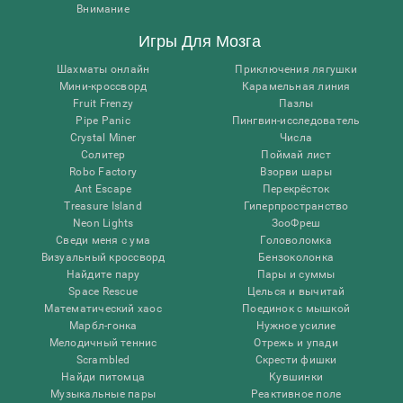
Внимание
Игры Для Мозга
Шахматы онлайн
Приключения лягушки
Мини-кроссворд
Карамельная линия
Fruit Frenzy
Пазлы
Pipe Panic
Пингвин-исследователь
Crystal Miner
Числа
Солитер
Поймай лист
Robo Factory
Взорви шары
Ant Escape
Перекрёсток
Treasure Island
Гиперпространство
Neon Lights
ЗооФреш
Сведи меня с ума
Головоломка
Визуальный кроссворд
Бензоколонка
Найдите пару
Пары и суммы
Space Rescue
Целься и вычитай
Математический хаос
Поединок с мышкой
Марбл-гонка
Нужное усилие
Мелодичный теннис
Отрежь и упади
Scrambled
Скрести фишки
Найди питомца
Кувшинки
Музыкальные пары
Реактивное поле