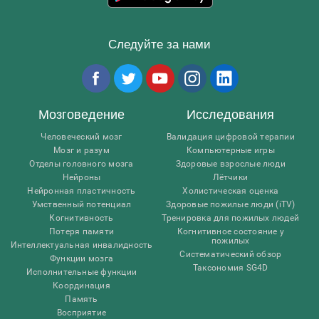
Следуйте за нами
Мозговедение
Исследования
Человеческий мозг
Валидация цифровой терапии
Мозг и разум
Компьютерные игры
Отделы головного мозга
Здоровые взрослые люди
Нейроны
Лётчики
Нейронная пластичность
Холистическая оценка
Умственный потенциал
Здоровые пожилые люди (iTV)
Когнитивность
Тренировка для пожилых людей
Потеря памяти
Когнитивное состояние у
пожилых
Интеллектуальная инвалидность
Систематический обзор
Функции мозга
Таксономия SG4D
Исполнительные функции
Координация
Память
Восприятие