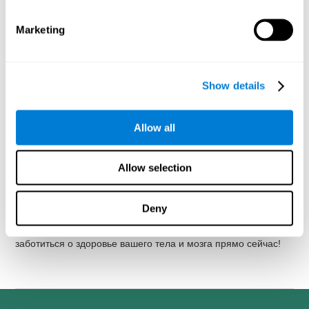
("КогниФит")
Marketing
Тренировки для ума и мышления от CogniFit ("КогниФит")
показали свою эффективность в улучшении различных
когнитивных способностей, однако
значительно повысить
результаты тренировки ума от CognIFit ("КогниФит") вам
Show details
помогут здоровые привычки
.
Эффективными и полезными для улучшения здоровья
Allow all
мозга видами деятельности являются
упражнения или
спорт
в умеренном режиме по меньшей мере 30 минут
ежедневно, соблюдение
здоровой и разнообразной диеты
,
Allow selection
качественный сон в течение 7-8 часов
в день и
поддержание
активных контактов с вашей социальной
группой
. Тренировка ума от CogniFit ("КогниФит") займёт у
Deny
вас всего
от 15 до 20 минут в день, три раза в неделю
, и
не вызовет у вас каких-либо затруднений. Начните
заботиться о здоровье вашего тела и мозга прямо сейчас!