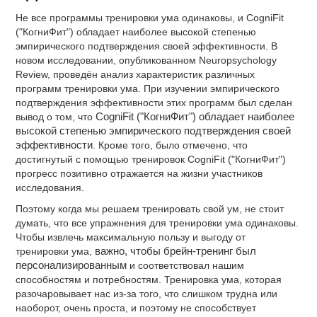
Не все программы тренировки ума одинаковы, и CogniFit
("КогниФит") обладает наиболее высокой степенью
эмпирического подтверждения своей эффективности. В
новом исследовании, опубликованном Neuropsychology
Review, проведён анализ характеристик различных
программ тренировки ума. При изучении эмпирического
подтверждения эффективности этих программ был сделан
вывод о том, что
CogniFit ("КогниФит") обладает наиболее
высокой степенью эмпирического подтверждения своей
эффективности
. Кроме того, было отмечено, что
достигнутый с помощью тренировок CogniFit ("КогниФит")
прогресс позитивно отражается на жизни участников
исследования.
Поэтому когда мы решаем тренировать свой ум, не стоит
думать, что все упражнения для тренировки ума одинаковы.
Чтобы извлечь максимальную пользу и выгоду от
тренировки ума,
важно, чтобы брейн-тренинг был
персонализированным
и соответствовал нашим
способностям и потребностям. Тренировка ума, которая
разочаровывает нас из-за того, что слишком трудна или
наоборот, очень проста, и поэтому не способствует