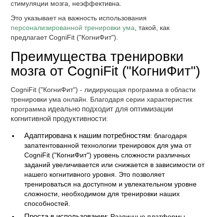
стимуляции мозга, неэффективна.
Это указывает на важность использования
персонализированной тренировки ума
, такой, как
предлагает CogniFit ("КогниФит").
Преимущества тренировки
мозга от CogniFit ("КогниФит")
CogniFit ("КогниФит") - лидирующая программа в области
тренировки ума онлайн. Благодаря серии характеристик
программа
идеально подходит для оптимизации
когнитивной продуктивности
:
Адаптирована к нашим потребностям
: благодаря
запатентованной технологии тренировок для ума от
CogniFit ("КогниФит") уровень сложности различных
заданий увеличивается или снижается в зависимости от
нашего когнитивного уровня. Это позволяет
тренироваться на доступном и увлекательном уровне
сложности, необходимом для тренировки наших
способностей.
Проста в использовании
: Различные платформы