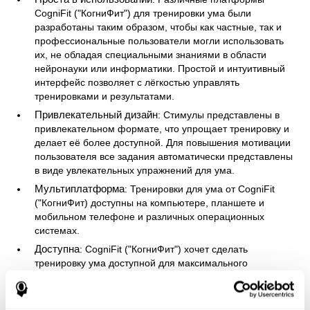
CogniFit ("КогниФит") для тренировки ума были
разработаны таким образом, чтобы как частные, так и
профессиональные пользователи могли использовать
их, не обладая специальными знаниями в области
нейронауки или информатики. Простой и интуитивный
интерфейс позволяет с лёгкостью управлять
тренировками и результатами.
Привлекательный дизайн
: Стимулы представлены в
привлекательном формате, что упрощает тренировку и
делает её более доступной. Для повышения мотивации
пользователя все задания автоматически представлены
в виде увлекательных упражнений для ума.
Мультиплатформа
: Тренировки для ума от CogniFit
("КогниФит) доступны на компьютере, планшете и
мобильном телефоне и различных операционных
системах.
Доступна
: CogniFit ("КогниФит") хочет сделать
тренировку ума доступной для максимального
количества людей, поэтому программа тренировки ума
подходит детям от 7 лет, взрослым и пожилым людям.
Кроме того, она доступна более чем на 15 языках. Для