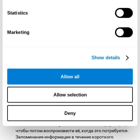
Планирование:
для прохождения уровне в игре для ума
Кувшинки
нужно использовать стратегии мнемотехники
Statistics
и выбирать в уме действия, необходимые для
достижения нашей цели. Это упражнение для мозга
помогает активировать и укреплять способность к
Marketing
планированию. Улучшение этой важной когнитивной
способности позволяет нам быть более эффективными
при выполнении важных повседневных задач,
поскольку благодаря этому навыку мы можем решать,
в каком порядке мы будем выполнять задания,
Show details
выделять необходимые когнитивные ресурсы и время, а
также разрабатывать план действий. Нарушение или
ухудшение способности к планированию может
Allow all
привести к тому, что многие задачи будут нам казаться
более сложными, например, подготовка к экзамену,
Allow selection
организация мероприятия, выполнение задания,
следование инструкциям, покупка чего-либо или
достижение поставленной цели.
Deny
Кратковременная память:
в этом задании нужно
запомнить показанную в самом начале информацию,
чтобы потом воспроизвести её, когда это потребуется.
Запоминание информации в течение короткого