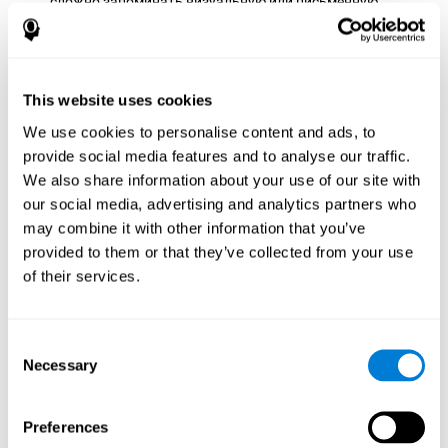
сложно запоминать визуальную или письменную
информацию, что может затруднить обучение, чтение
или вождение автомобиля.
Невербальная память:
в этой умной игре необходимо
удерживать в нашей памяти появляющуюся на экране
This website uses cookies
информацию и в течение нескольких секунд помнить
We use cookies to personalise content and ads, to
порядок, в котором загораются стимулы, чтобы затем
provide social media features and to analyse our traffic.
повторить эту последовательность. Выполняя это
упражнение, мы активируем и укрепляем нейронные
We also share information about your use of our site with
связи, задействованные в нашей невербальной памяти.
our social media, advertising and analytics partners who
Улучшение этой когнитивной способности очень важно
may combine it with other information that you’ve
для нашей повседневной жизни, поскольку данный
provided to them or that they’ve collected from your use
навык позволяет нам кодировать, хранить и быстро
of their services.
восстанавливать различные виды информации тогда,
когда нам этой необходимо (лица, фигуры, цвета,
последовательности, символы, изображения, мелодии и
т.д.). Хорошее состояние этой когнитивной способности
Consent
полезно в любой ситуации, в которой необходимо
Necessary
Selection
удерживать различные виды информации и получать к
ним доступ, например, когда мы запоминаем лицо
человека в очереди в поликлинике или супермаркете.
Preferences