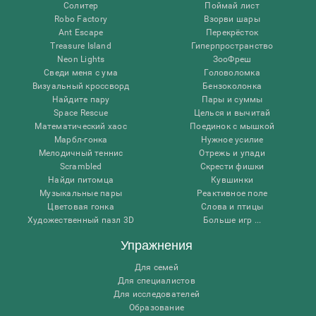
Солитер
Поймай лист
Robo Factory
Взорви шары
Ant Escape
Перекрёсток
Treasure Island
Гиперпространство
Neon Lights
ЗооФреш
Сведи меня с ума
Головоломка
Визуальный кроссворд
Бензоколонка
Найдите пару
Пары и суммы
Space Rescue
Целься и вычитай
Математический хаос
Поединок с мышкой
Марбл-гонка
Нужное усилие
Мелодичный теннис
Отрежь и упади
Scrambled
Скрести фишки
Найди питомца
Кувшинки
Музыкальные пары
Реактивное поле
Цветовая гонка
Слова и птицы
Художественный пазл 3D
Больше игр ...
Упражнения
Для семей
Для специалистов
Для исследователей
Образование