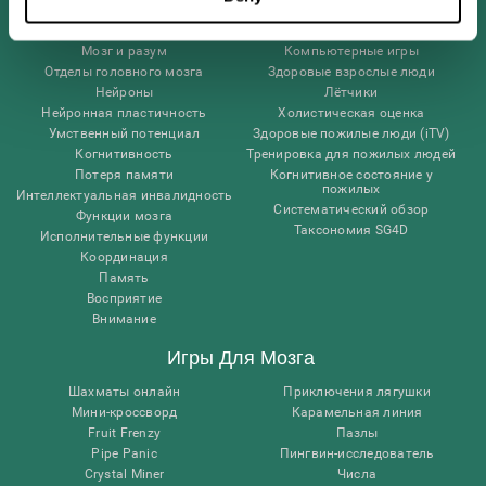
Человеческий мозг
Валидация цифровой терапии
Мозг и разум
Компьютерные игры
Отделы головного мозга
Здоровые взрослые люди
Нейроны
Лётчики
Нейронная пластичность
Холистическая оценка
Умственный потенциал
Здоровые пожилые люди (iTV)
Когнитивность
Тренировка для пожилых людей
Потеря памяти
Когнитивное состояние у
пожилых
Интеллектуальная инвалидность
Систематический обзор
Функции мозга
Таксономия SG4D
Исполнительные функции
Координация
Память
Восприятие
Внимание
Игры Для Мозга
Шахматы онлайн
Приключения лягушки
Мини-кроссворд
Карамельная линия
Fruit Frenzy
Пазлы
Pipe Panic
Пингвин-исследователь
Crystal Miner
Числа