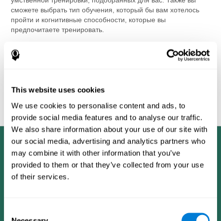
сможете выбрать тип обучения, который бы вам хотелось
пройти и когнитивные способности, которые вы
предпочитаете тренировать.
Все упражнения, входящие в тренировку для ума, доступны
в режиме онлайн, чтобы вы могли начать тренировать ваш
мозг в любой удобный для вас момент. Упражнения для
мозга занимательны и легки для выполнения. Пройдите
оценку и начните работать над вашими когнитивными
This website uses cookies
способностями уже сегодня и улучшите своё
и физическое
We use cookies to personalise content and ads, to
здоровье!
provide social media features and to analyse our traffic.
We also share information about your use of our site with
our social media, advertising and analytics partners who
may combine it with other information that you’ve
provided to them or that they’ve collected from your use
of their services.
Consent
Necessary