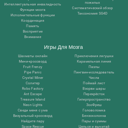
пожилых
Интеллектуальная инвалидность
Систематический обзор
Функции мозга
Таксономия SG4D
Исполнительные функции
Координация
Память
Восприятие
Внимание
Игры Для Мозга
Шахматы онлайн
Приключения лягушки
Мини-кроссворд
Карамельная линия
Fruit Frenzy
Пазлы
Pipe Panic
Пингвин-исследователь
Crystal Miner
Числа
Солитер
Поймай лист
Robo Factory
Взорви шары
Ant Escape
Перекрёсток
Treasure Island
Гиперпространство
Neon Lights
ЗооФреш
Сведи меня с ума
Головоломка
Визуальный кроссворд
Бензоколонка
Найдите пару
Пары и суммы
Space Rescue
Целься и вычитай