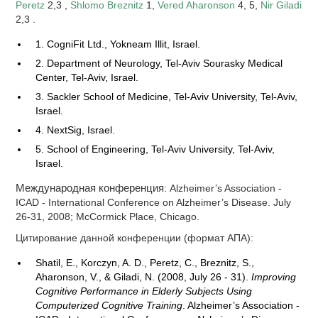
Peretz
2,3 ,
Shlomo Breznitz
1,
Vered Aharonson
4, 5,
Nir Giladi
2,3 .
1. CogniFit Ltd., Yokneam Illit, Israel.
2. Department of Neurology, Tel-Aviv Sourasky Medical
Center, Tel-Aviv, Israel.
3. Sackler School of Medicine, Tel-Aviv University, Tel-Aviv,
Israel.
4. NextSig, Israel.
5. School of Engineering, Tel-Aviv University, Tel-Aviv,
Israel.
Международная конференция
: Alzheimer’s Association -
ICAD - International Conference on Alzheimer’s Disease. July
26-31, 2008; McCormick Place, Chicago.
Цитирование данной конференции (формат АПА):
Shatil, E., Korczyn, A. D., Peretz, C., Breznitz, S.,
Aharonson, V., & Giladi, N. (2008, July 26 - 31).
Improving
Cognitive Performance in Elderly Subjects Using
Computerized Cognitive Training
. Alzheimer’s Association -