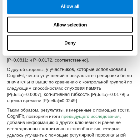
[P<0.0001],
общая память
[P=0.0312],
память на имена
Allow all
[P<0.0001],
когнитивная гибкость
[P<0.0001],
пространственное восприятие
[P<0.0001],
оценка времени
[P=0.0016] y
зрительное восприятие
[P=0.0003]. При этом
Allow selection
группа, игравшая в универсальные видеоигры, улучшила
только два когнитивные способности: зрительно-моторную
координацию [P=0.0115] и зрительное восприятие
Deny
[P=0.0015]. Парадоксально, однако обе группы существенно
понизили свои оценки по визуальному сканированию
[P=0.0811; и P=0.0172, соответственно].
С другой стороны,
у участников, которые использовали
CogniFit, число улучшений в результате тренировки было
значительно выше
по сравнению с контрольной группой по
следующим способностям:
слуховая память
[P(delta)=0.0007],
когнитивная гибкость
[P(delta)=0.0179] и
оценка времени
[P(delta)=0.0249].
Таким образом, результаты, измеренные с помощью
теста
CogniFit
, повторили итоги
предыдущего исследования
,
добавив информацию о других ключевых и ранее не
исследованных когнитивных способностях
, которые
удалось улучшить с помощью
регулярной персональной