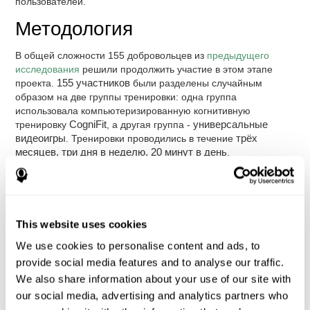
пользователей.
Методология
В общей сложности 155 добровольцев из
предыдущего
исследования
решили продолжить участие в этом этапе
проекта.
155 участников
были разделены случайным
образом на две группы тренировки: одна группа
использовала компьютеризированную когнитивную
тренировку
CogniFit
, а другая группа -
универсальные
видеоигры
. Тренировки проводились в течение
трёх
месяцев, три дня в неделю, 20 минут в день
.
Тренировка CogniFit
, адаптируясь к специфическим
потребностям каждого участника, варьировалось от
пользователя к пользователю. Так же, как и уровень
сложности и частота появления каждого задания.
This website uses cookies
Контрольная группа участников использовала такие
универсальные видеоигры
, как: Mathematical triangle,
We use cookies to personalise content and ads, to
Labyrinth, X-O, Tangram, Tennis, Memory - Simon, Memory -
provide social media features and to analyse our traffic.
Pairs, Numbers, Tetris, Puzzles, Target practice, Snake.
We also share information about your use of our site with
Когнитивные способности участников были измерены до
our social media, advertising and analytics partners who
начала тренировки и три месяца спустя
, после