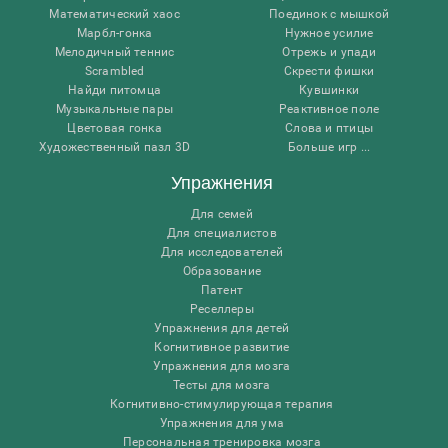
Математический хаос
Поединок с мышкой
Марбл-гонка
Нужное усилие
Мелодичный теннис
Отрежь и упади
Scrambled
Скрести фишки
Найди питомца
Кувшинки
Музыкальные пары
Реактивное поле
Цветовая гонка
Слова и птицы
Художественный пазл 3D
Больше игр ...
Упражнения
Для семей
Для специалистов
Для исследователей
Образование
Патент
Реселлеры
Упражнения для детей
Когнитивное развитие
Упражнения для мозга
Тесты для мозга
Когнитивно-стимулирующая терапия
Упражнения для ума
Персональная тренировка мозга