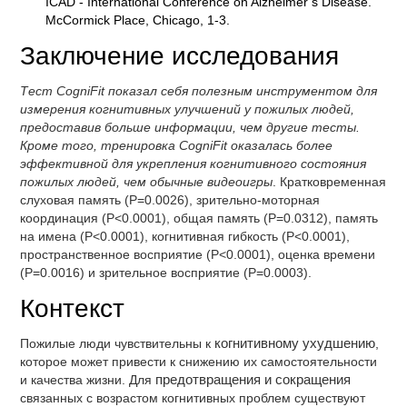
ICAD - International Conference on Alzheimer’s Disease.
McCormick Place, Chicago, 1-3.
Заключение исследования
Тест CogniFit показал себя полезным инструментом для
измерения когнитивных улучшений у пожилых людей,
предоставив больше информации, чем другие тесты.
Кроме того, тренировка CogniFit оказалась более
эффективной для укрепления когнитивного состояния
пожилых людей, чем обычные видеоигры
. Кратковременная
слуховая память (P=0.0026), зрительно-моторная
координация (P<0.0001), общая память (P=0.0312), память
на имена (P<0.0001), когнитивная гибкость (P<0.0001),
пространственное восприятие (P<0.0001), оценка времени
(P=0.0016) и зрительное восприятие (P=0.0003).
Контекст
Пожилые люди чувствительны к
когнитивному ухудшению
,
которое может привести к снижению их самостоятельности
и качества жизни. Для
предотвращения и сокращения
связанных с возрастом когнитивных проблем существуют