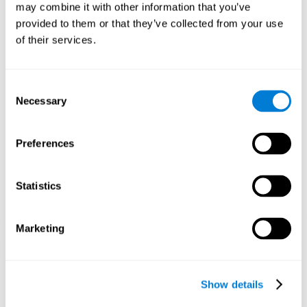
may combine it with other information that you’ve
Регулярные тренировки с помощью таких игр, как "Space
Rescue" от CogniFit, стимулируют специфический паттерн
provided to them or that they’ve collected from your use
нейронной активации. Постоянная стимуляция наших
of their services.
способностей может способствовать созданию новых
синапсов, помочь нейронным сетям реорганизоваться и
улучшить когнитивные функции. Игра "Space Rescue"
направлена на тренировку способностей, связанных с
Consent
оценкой и пространственным восприятием.
Necessary
Selection
1 НЕДЕЛЯ
2 НЕДЕЛЯ
3 НЕДЕЛЯ
Preferences
Statistics
Marketing
Ориентировочная графическая проекция нейронных сетей
после 3 недель.
Show details