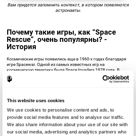
Вам придется запомнить контекст, в котором появляются
астронавты.
Почему такие игры, как “Space
Rescue”, очень популярны? -
История
Космические игры появились еще в 1960-х годах благодаря
игре Spacewar. Одной из самых известных игр на
космическую тематику была Space Invaders 1978 года. В
CogniFit мы решили включить эту тему и сделать её ещё
более увлекательной, добавив возможность тренировать
контекстуальную память. Нейропсихологи CogniFit
тщательно изучили все игры и решили разнообразить их с
помощью тренировки различных способностей во время
This website uses cookies
спасения астронавтов.
We use cookies to personalise content and ads, to
Как игра для мозга “Space Rescue”
provide social media features and to analyse our traffic.
помогает улучшить мои
We also share information about your use of our site with
когнитивные способности?
our social media, advertising and analytics partners who