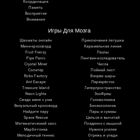
Координация
Память
Восприятие
Внимание
Игры Для Мозга
Шахматы онлайн
Приключения лягушки
Мини-кроссворд
Карамельная линия
Fruit Frenzy
Пазлы
Pipe Panic
Пингвин-исследователь
Crystal Miner
Числа
Солитер
Поймай лист
Robo Factory
Взорви шары
Ant Escape
Перекрёсток
Treasure Island
Гиперпространство
Neon Lights
ЗооФреш
Сведи меня с ума
Головоломка
Визуальный кроссворд
Бензоколонка
Найдите пару
Пары и суммы
Space Rescue
Целься и вычитай
Математический хаос
Поединок с мышкой
Марбл-гонка
Нужное усилие
Мелодичный теннис
Отрежь и упади