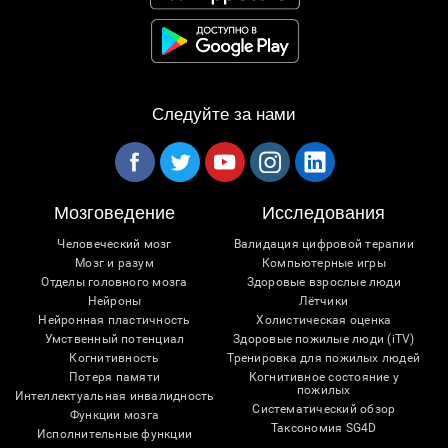
Следуйте за нами
Мозговедение
Исследования
Человеческий мозг
Валидация цифровой терапии
Мозг и разум
Компьютерные игры
Отделы головного мозга
Здоровые взрослые люди
Нейроны
Лётчики
Нейронная пластичность
Холистическая оценка
Умственный потенциал
Здоровые пожилые люди (iTV)
Когнитивность
Тренировка для пожилых людей
Потеря памяти
Когнитивное состояние у
пожилых
Интеллектуальная инвалидность
Систематический обзор
Функции мозга
Таксономия SG4D
Исполнительные функции