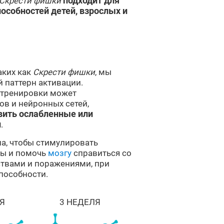
Скрести фишки
подходит для
особностей детей, взрослых и
аких как
Скрести фишки
, мы
 паттерн активации.
 тренировки может
в и нейронных сетей,
вить ослабленные или
и
.
а, чтобы стимулировать
мы и помочь
мозгу
справиться со
твами и поражениями, при
пособности.
Я
3 НЕДЕЛЯ