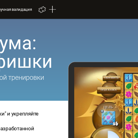
аучная валидация
ума:
 фишки
ой тренировки
и" и укрепляйте
 разработанной