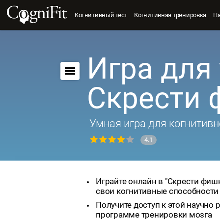
Когнитивный тест
Когнитивная тренировка
Н
Игра для 
Скрести
Умная игра для когнитивн
4.1
Играйте онлайн в "Скрести фишк
свои когнитивные способности
Получите доступ к этой научно
программе тренировки мозга