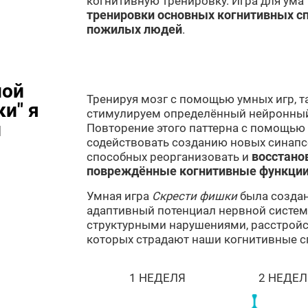
когнитивную тренировку. Игра для ума
тренировки основных когнитивных сп
пожилых людей
.
ной
Тренируя мозг с помощью умных игр, т
и" я
стимулируем определённый нейронный
и
Повторение этого паттерна с помощью
содействовать созданию новых синапсо
способных реорганизовать и
восстано
повреждённые когнитивные функци
Умная игра
Скрести фишки
была создан
адаптивный потенциал нервной систе
структурными нарушениями, расстройс
которых страдают наши когнитивные с
1 НЕДЕЛЯ
2 НЕДЕЛ