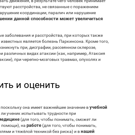
ать движения, в результате чего человек принимает
ествуют расстройства, не связанные с поражением
арушение координации, паралич или нарушение
шении данной способности может увеличиться
ые заболевания и расстройства, при которых также
 известных является болезнь Паркинсона. Кроме того,
зникнуть при, дисграфии, рассеянном склерозе,
и различных видах атаксии (как, например, Атаксия
ксии), при черепно-мозговых травмах, опухолях и
ть и оценить
учебной
 поскольку она имеет важнейшее значение в
т ли ученик испытывать трудности при
медицине
(для того, чтобы понимать, сможет ли
работе
 помощи), на
(для того, чтобы понимать,
нашей
лями и тяжёлой техникой без риска) и в