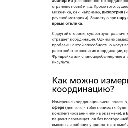
асинергия
(неспособность координиров
странные позы) и т.д. Кроме того, сущ
дизартрия
мозжечка, как, например,
(н
нару
речевой моторики). Зачастую при
время отклика
.
С другой стороны, существуют различн
страдает координация. Одним из самых
проблемы с этой способностью могут во
расстройстве развития координации, пр
Фридрейха или спиноцеребеллярные ата
инсульте.
Как можно измери
координацию?
Измерение координации очень полезно,
сфере
(для того, чтобы понимать, буде
конспектировании или на экзамене), в
пациент перемещаться без посторонней
сможет ли рабоник управлять автомоби