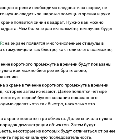
омощью стрелки необходимо следовать за шаром, не
го нужно следить за шаром с помощью зрения и руки.
 экране появится синий квадрат. Нужно как можно
вадрата. Чем больше раз вы нажмёте, тем лучше будет
ER
: на экране появятся многочисленные стимулы в
 стимулы-цели так быстро, как только это возможно,
ечение короткого промежутка времени будут показаны
 нужно как можно быстрее выбрать слово,
ражению.
: на экране в течение короткого промежутка времени
, которые затем исчезают. Далее появятся четыре
тветствует первой букве названия показанного
ходимо сделать это так быстро, насколько это
 на экране появятся три объекта. Далее сначала нужно
 порядок демонстрации объектов. Затем будут
ъекта, некоторые из которых будут отличаться от ранее
мнить первоначальную последовательность.