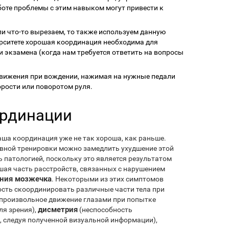
аботе проблемы с этим навыком могут привести к
ли что-то вырезаем, то также используем данную
ерситете хорошая координация необходима для
 экзамена (когда нам требуется ответить на вопросы
вижения при вождении, нажимая на нужные педали
рости или поворотом руля.
ординации
аша координация уже не так хороша, как раньше.
ивной тренировки можно замедлить ухудшение этой
ь патологией, поскольку это является результатом
шая часть расстройств, связанных с нарушением
ния мозжечка
. Некоторыми из этих симптомов
сть скоординировать различные части тела при
произвольное движение глазами при попытке
дисметрия
ля зрения),
(неспособность
 следуя полученной визуальной информации),