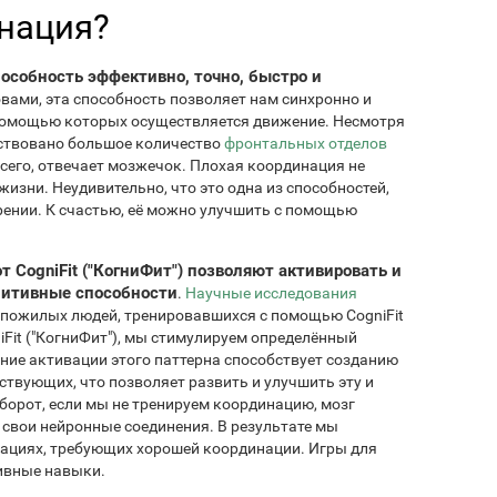
нация?
особность эффективно, точно, быстро и
овами, эта способность позволяет нам синхронно и
помощью которых осуществляется движение. Несмотря
ействовано большое количество
фронтальных отделов
всего, отвечает мозжечок. Плохая координация не
изни. Неудивительно, что это одна из способностей,
рении. К счастью, её можно улучшить с помощью
 CogniFit ("КогниФит") позволяют активировать и
нитивные способности
.
Научные исследования
 пожилых людей, тренировавшихся с помощью CogniFit
iFit ("КогниФит"), мы стимулируем определённый
ние активации этого паттерна способствует созданию
твующих, что позволяет развить и улучшить эту и
борот, если мы не тренируем координацию, мозг
 свои нейронные соединения. В результате мы
уациях, требующих хорошей координации. Игры для
ивные навыки.