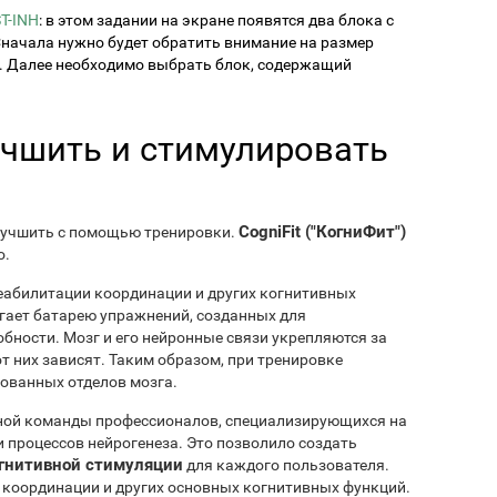
T-INH
: в этом задании на экране появятся два блока с
начала нужно будет обратить внимание на размер
. Далее необходимо выбрать блок, содержащий
учшить и стимулировать
CogniFit ("КогниФит")
лучшить с помощью тренировки.
о.
еабилитации координации и других когнитивных
гает батарею упражнений, созданных для
бности. Мозг и его нейронные связи укрепляются за
т них зависят. Таким образом, при тренировке
ованных отделов мозга.
ной команды профессионалов, специализирующихся на
 процессов нейрогенеза. Это позволило создать
гнитивной стимуляции
для каждого пользователя.
 координации и других основных когнитивных функций.