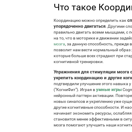
Что такое Коорди
сп
Координацию можно определить как
упорядоченно двигаться
. Другими сл
правильно двигать всеми мышцами, с 
на то, что в моторике и движении зад
мозга
, за данную способность, прежде 
позволит нам вести нормальный образ ж
которые больше всех страдают при ста
когнитивной тренировки.
Упражнения для стимуляции мозга от
укрепить координацию и другие ког
подтвердили улучшение этого навыка у
умные игры
("КогниФит"). Играя в
Cogn
нейронный паттерн активации. Повторе
новых синапсов и укреплению уже сущес
другие когнитивные способности. И нао
начинает экономить ресурсы, ослабляя
становится менее эффективными в сит
мозга помогают улучшить наши когнит