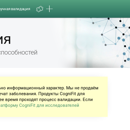
аучная валидация
ия
способностей
ьно информационный характер. Мы не продаём
ечат заболевания. Продукты CogniFit для
ее время проходят процесс валидации. Если
атформу CogniFit для исследователей