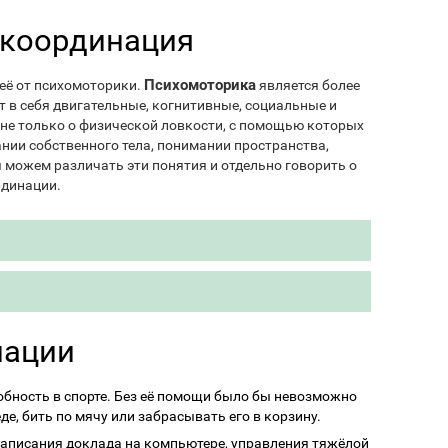
 координация
Психомоторика
 её от психомоторики.
является более
 в себя двигательные, когнитивные, социальные и
 не только о физической ловкости, с помощью которых
ании собственного тела, понимании пространства,
ы можем различать эти понятия и отдельно говорить о
рдинации.
нации
обность в спорте. Без её помощи было бы невозможно
еде, бить по мячу или забрасывать его в корзину.
написания доклада на компьютере, управления тяжёлой