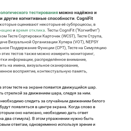
ологического тестирования
можно надёжно и
и другие когнитивные способности
CogniFit
.
 которые оценивают некоторые её субпроцессы, в
инацию
и
время отклика
. Тесты CogniFit ("КогниФит")
м Тесте Сортировки Карточек (WCST), Тесте Струпа,
даче Визуальной Организации Хупера (VOT), NEPSY
ельное Поддержание Функции (CPT), Тесте на Симуляцию
этих тестов также можно измерить мониторинг,
отки информации, распределённое внимание,
ять на имена, визуальное сканирование,
енное восприятие, контекстуальную память,
 в этом тесте на экране появится движущийся шар.
ть стрелкой за движением шара, следуя за ним.
: необходимо следить за случайным движением белого
будут появляться в центре экрана. Когда слово в
которым оно написано, необходимо дать ответ
а два стимула). В этом упражнении нужно быть
новым ответам, одновременно используя зрение и