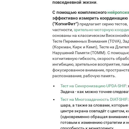
повседневной жизни
.
С помощью комплексного
нейропсих
эффективно измерить координацию 
("КогниФит")
предлагает серию тестов,
частности,
зрительно-моторную коорд
основаны на классическом Висконсийско
Тесте Переменных Внимания (TOVA), За
(Коркман, Кирк и Кемп), Тесте на Длит
Нарушений Памяти (TOMM). С помощью 
когнитивную гибкость, скорость обраб
ингибицию, зрительное восприятие, пам
фокусированное внимание, пространств
распознавание, рабочую память.
Тест на Синхронизацию UPDA-SHIF
:
Задача - как можно точнее следова
Тест на Многозадачность DIAT-SHIF
шара, а также за словами, которые 
центре экрана совпадёт с цветом, 
(одновременно обращая внимание н
готовым к изменению стратегии и 
способность к мониторингу.