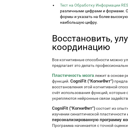
Тест на Обработку Информации RES
различными цифрами и формами. С
формы и указать на более высокую
наибольшую цифру.
Восстановить, ул
координацию
Все когнитивные способности можно у
предлагает это делать профессиональн
Пластичность мозга
лежит в основе р
CogniFit ("КогниФит")
функций.
предла
восстановления этой когнитивной спосо
счёт использования функций, которые о
укрепляются нейронные связи задейств
CogniFit ("КогниФит")
состоит из опыт
изучении синаптической пластичности и
персонализированную программу ко
Программа начинается с точной оценки