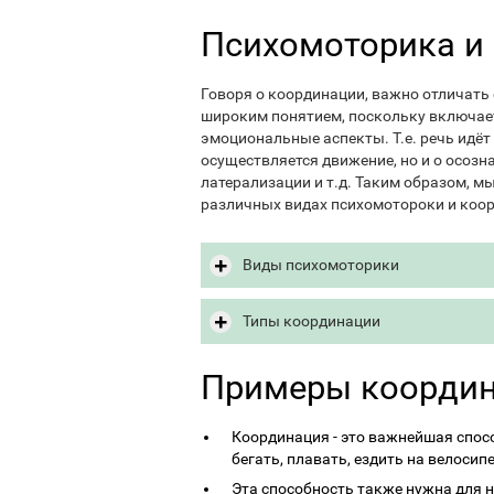
Психомоторика и
Говоря о координации, важно отличать
широким понятием, поскольку включает
эмоциональные аспекты. Т.е. речь идёт
осуществляется движение, но и о осозн
латерализации и т.д. Таким образом, м
различных видах психомотороки и коо
Виды психомоторики
Типы координации
Примеры коорди
Координация - это важнейшая спос
бегать, плавать, ездить на велосип
Эта способность также нужна для 