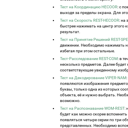
Тест на Координацию HECOOR
: с п
выходя за пределы экрана. Для это
Тест на Скорость REST-HECOOR
: на
быстрее нажимать на центр этого к
результат.
Тест на Принятие Решений REST-SP
движении. Необходимо нажимать на
избегая при этом остальные.
Тест-Расследование REST-COM
: в т
несколько предметов. Далее будет
соответствующее увиденному изоб
Тест на Декодирование VIPER-NAM
появляются изображения предметов
буквы, только одна из которых соо
объекта, её и нужно выбрать. Необ
возможно.
Тест на Распознавание WOM-REST
:
будет как можно скорее вспомнить
появляться четыре серии по три об
представленных. Необходимо вспо