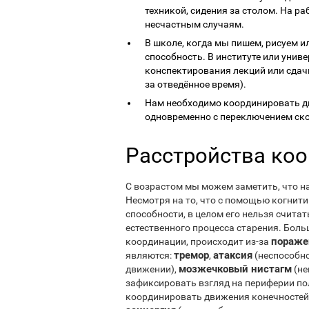
техникой, сидения за столом. На р
несчастным случаям.
В школе, когда мы пишем, рисуем и
способность. В институте или унив
конспектирования лекций или сдачи
за отведённое время).
Нам необходимо координировать д
одновременно с переключением ско
Расстройства ко
С возрастом мы можем заметить, что н
Несмотря на то, что с помощью когнит
способности, в целом его нельзя считат
естественного процесса старения. Боль
пораже
координации, происходит из-за
тремор
атаксия
являются:
,
(неспособно
мозжечковый нистагм
движении),
(не
зафиксировать взгляд на периферии по
координировать движения конечностей,