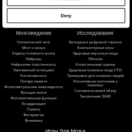
Следуйте за нами
Deny
Мозговедение
Исследования
Человеческий мозг
Валидация цифровой терапии
Мозг и разум
Компьютерные игры
Отделы головного мозга
Здоровые взрослые люди
Нейроны
Лётчики
Нейронная пластичность
Холистическая оценка
Умственный потенциал
Здоровые пожилые люди (iTV)
Когнитивность
Тренировка для пожилых людей
Потеря памяти
Когнитивное состояние у
пожилых
Интеллектуальная инвалидность
Систематический обзор
Функции мозга
Таксономия SG4D
Исполнительные функции
Координация
Память
Восприятие
Внимание
Игры Для Мозга