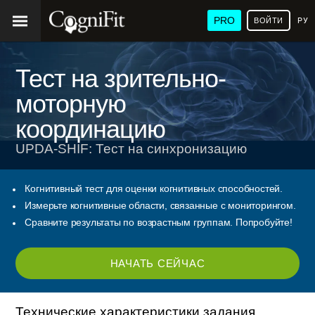
PRO
ВОЙТИ
РУ
Тест на зрительно-
моторную
координацию
UPDA-SHIF: Тест на cинхронизацию
Когнитивный тест для оценки когнитивных способностей.
Измерьте когнитивные области, связанные с мониторингом.
Сравните результаты по возрастным группам. Попробуйте!
НАЧАТЬ СЕЙЧАС
Технические характеристики задания