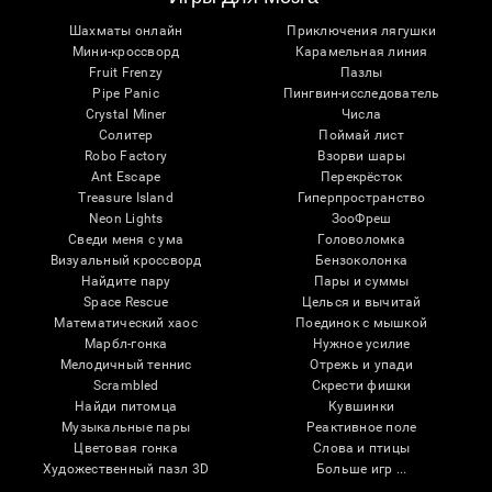
Шахматы онлайн
Приключения лягушки
Мини-кроссворд
Карамельная линия
Fruit Frenzy
Пазлы
Pipe Panic
Пингвин-исследователь
Crystal Miner
Числа
Солитер
Поймай лист
Robo Factory
Взорви шары
Ant Escape
Перекрёсток
Treasure Island
Гиперпространство
Neon Lights
ЗооФреш
Сведи меня с ума
Головоломка
Визуальный кроссворд
Бензоколонка
Найдите пару
Пары и суммы
Space Rescue
Целься и вычитай
Математический хаос
Поединок с мышкой
Марбл-гонка
Нужное усилие
Мелодичный теннис
Отрежь и упади
Scrambled
Скрести фишки
Найди питомца
Кувшинки
Музыкальные пары
Реактивное поле
Цветовая гонка
Слова и птицы
Художественный пазл 3D
Больше игр ...