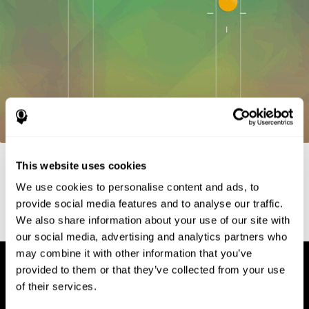
Научные источники
This website uses cookies
Whiteside, A. (2002) A synopsis of the Vienna Test System: A
We use cookies to personalise content and ads, to
computer aided psychological diagnosis. JOPED, 5 (1), 41–50.
provide social media features and to analyse our traffic.
We also share information about your use of our site with
our social media, advertising and analytics partners who
may combine it with other information that you’ve
provided to them or that they’ve collected from your use
of their services.