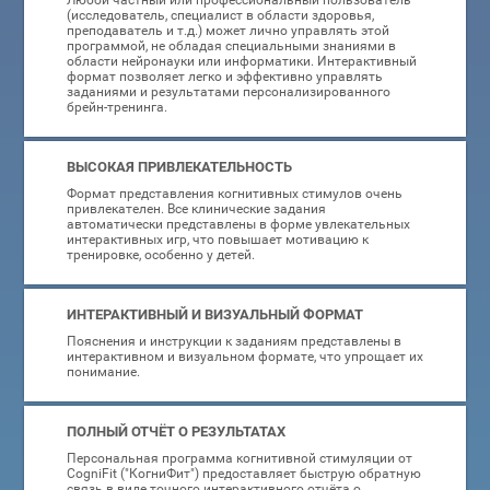
Любой частный или профессиональный пользователь
(исследователь, специалист в области здоровья,
преподаватель и т.д.) может лично управлять этой
программой, не обладая специальными знаниями в
области нейронауки или информатики. Интерактивный
формат позволяет легко и эффективно управлять
заданиями и результатами персонализированного
брейн-тренинга.
ВЫСОКАЯ ПРИВЛЕКАТЕЛЬНОСТЬ
Формат представления когнитивных стимулов очень
привлекателен. Все клинические задания
автоматически представлены в форме увлекательных
интерактивных игр, что повышает мотивацию к
тренировке, особенно у детей.
ИНТЕРАКТИВНЫЙ И ВИЗУАЛЬНЫЙ ФОРМАТ
Пояснения и инструкции к заданиям представлены в
интерактивном и визуальном формате, что упрощает их
понимание.
ПОЛНЫЙ ОТЧЁТ О РЕЗУЛЬТАТАХ
Персональная программа когнитивной стимуляции от
CogniFit ("КогниФит") предоставляет быструю обратную
связь в виде точного интерактивного отчёта о