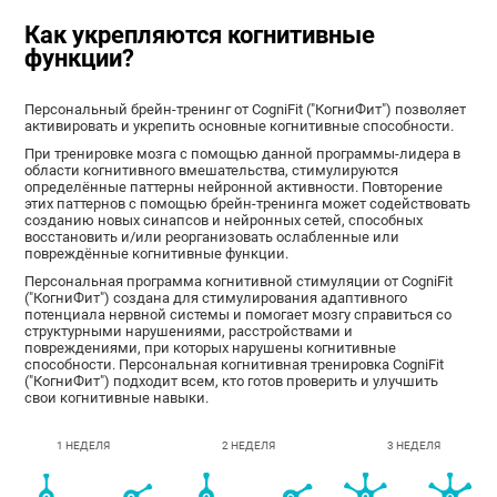
Как укрепляются когнитивные
функции?
Персональный брейн-тренинг от CogniFit ("КогниФит") позволяет
активировать и укрепить основные когнитивные способности.
При тренировке мозга с помощью данной программы-лидера в
области когнитивного вмешательства, стимулируются
определённые паттерны нейронной активности. Повторение
этих паттернов с помощью брейн-тренинга может содействовать
созданию новых синапсов и нейронных сетей, способных
восстановить и/или реорганизовать ослабленные или
повреждённые когнитивные функции.
Персональная программа когнитивной стимуляции от CogniFit
("КогниФит") создана для стимулирования адаптивного
потенциала нервной системы и помогает мозгу справиться со
структурными нарушениями, расстройствами и
повреждениями, при которых нарушены когнитивные
способности. Персональная когнитивная тренировка CogniFit
("КогниФит") подходит всем, кто готов проверить и улучшить
свои когнитивные навыки.
1 НЕДЕЛЯ
2 НЕДЕЛЯ
3 НЕДЕЛЯ