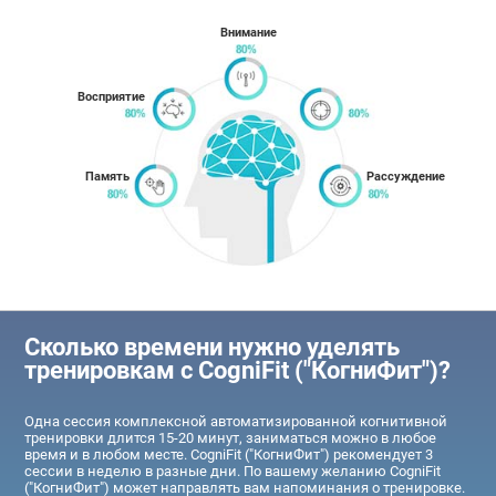
Внимание
Восприятие
Память
Рассуждение
Сколько времени нужно уделять
тренировкам с CogniFit ("КогниФит")?
Одна сессия комплексной автоматизированной когнитивной
тренировки длится 15-20 минут, заниматься можно в любое
время и в любом месте. CogniFit ("КогниФит") рекомендует 3
сессии в неделю в разные дни. По вашему желанию CogniFit
("КогниФит") может направлять вам напоминания о тренировке.