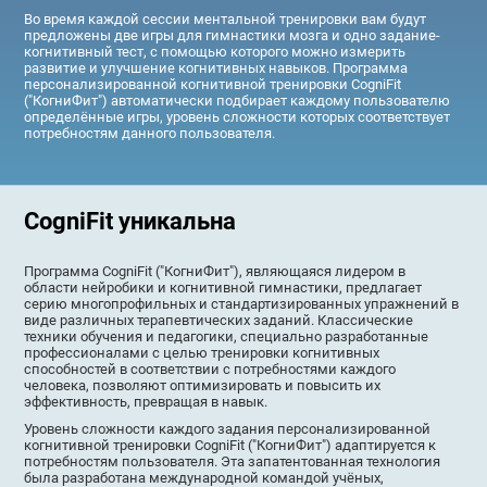
Во время каждой сессии ментальной тренировки вам будут
предложены две игры для гимнастики мозга и одно задание-
когнитивный тест, с помощью которого можно измерить
развитие и улучшение когнитивных навыков. Программа
персонализированной когнитивной тренировки CogniFit
("КогниФит") автоматически подбирает каждому пользователю
определённые игры, уровень сложности которых соответствует
потребностям данного пользователя.
CogniFit уникальна
Программа CogniFit ("КогниФит"), являющаяся лидером в
области нейробики и когнитивной гимнастики, предлагает
серию многопрофильных и стандартизированных упражнений в
виде различных терапевтических заданий. Классические
техники обучения и педагогики, специально разработанные
профессионалами с целью тренировки когнитивных
способностей в соответствии с потребностями каждого
человека, позволяют оптимизировать и повысить их
эффективность, превращая в навык.
Уровень сложности каждого задания персонализированной
когнитивной тренировки CogniFit ("КогниФит") адаптируется к
потребностям пользователя. Эта запатентованная технология
была разработана международной командой учёных,