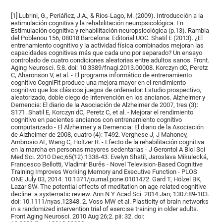
[1] Lubrini, G., Periáñez, J.A., & Ríos-Lago, M. (2009). Introducción a la
estimulación cognitiva y la rehabilitación neuropsicológica. En
Estimulación cognitiva y rehabilitación neuropsicológica (p.13). Rambla
del Poblenou 156, 08018 Barcelona: Editorial UOC. Shatil E (2013). ¿El
entrenamiento cognitivo y la actividad física combinados mejoran las
capacidades cognitivas más que cada uno por separado? Un ensayo
controlado de cuatro condiciones aleatorias entre adultos sanos. Front.
Aging Neurosci. 5:8. doi: 10.3389/fnagi.2013.00008. Korczyn dC, Peretz
C, Aharonson V, et al. - El programa informático de entrenamiento
cognitivo CogniFit produce una mejora mayor en el rendimiento
cognitivo que los clásicos juegos de ordenador: Estudio prospectivo,
aleatorizado, doble ciego de intervención en los ancianos. Alzheimer y
Demencia: El diario de la Asociación de Alzheimer de 2007, tres (3):
S171. Shatil E, Korczyn dC, Peretz C, et al. - Mejorar el rendimiento
cognitivo en pacientes ancianos con entrenamiento cognitivo
computarizado - El Alzheimer y a Demencia: El diario de la Asociación
de Alzheimer de 2008, cuatro (4): T492. Verghese J, J Mahoney,
Ambrosio AF, Wang C, Holtzer R. - Efecto de la rehabilitación cognitiva
en la marcha en personas mayores sedentarias - J Gerontol A Biol Sci
Med Sci. 2010 Dec;65(12):1338-43. Evelyn Shatil, Jaroslava Mikulecká,
Francesco Bellotti, Vladimír Burěs - Novel Television-Based Cognitive
Training Improves Working Memory and Executive Function - PLOS
ONE July 03, 2014. 10.1371/journal.pone.0101472. Gard T, Hölzel BK,
Lazar SW. The potential effects of meditation on age-related cognitive
decline: a systematic review. Ann N Y Acad Sci. 2014 Jan; 1307:89-103.
doi: 10.1111/nyas.12348. 2. Voss MW et al. Plasticity of brain networks
in a randomized intervention trial of exercise training in older adults.
Front Aging Neurosci. 2010 Aug 26;2. pii: 32. doi: