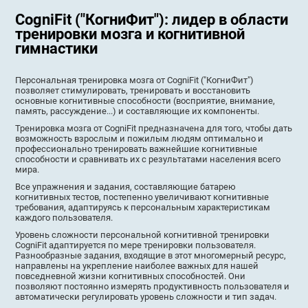
CogniFit ("КогниФит"): лидер в области
тренировки мозга и когнитивной
гимнастики
Персональная тренировка мозга от CogniFit ("КогниФит")
позволяет стимулировать, тренировать и восстановить
основные когнитивные способности (восприятие, внимание,
память, рассуждение...) и составляющие их компоненты.
Тренировка мозга от CogniFit предназначена для того, чтобы дать
возможность взрослым и пожилым людям оптимально и
профессионально тренировать важнейшие когнитивные
способности и сравнивать их с результатами населения всего
мира.
Все упражнения и задания, составляющие батарею
когнитивных тестов, постепенно увеличивают когнитивные
требования, адаптируясь к персональным характеристикам
каждого пользователя.
Уровень сложности персональной когнитивной тренировки
CogniFit адаптируется по мере тренировки пользователя.
Разнообразные задания, входящие в этот многомерный ресурс,
направлены на укрепление наиболее важных для нашей
повседневной жизни когнитивных способностей. Они
позволяют постоянно измерять продуктивность пользователя и
автоматически регулировать уровень сложности и тип задач.