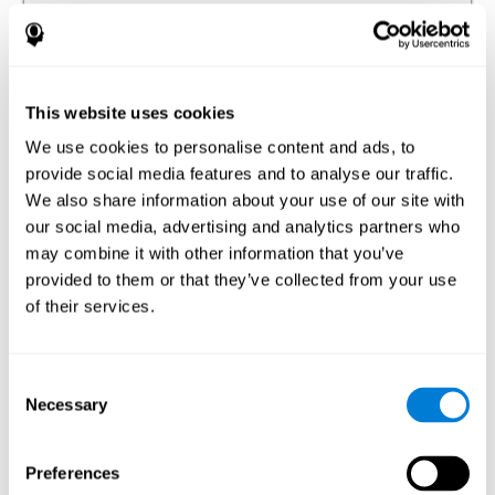
Зрительно-моторная координация
Способность выполнять действия, требующие
одновременного использования рук и глаз.
Способность с помощью получаемой глазами
This website uses cookies
информации (зрительное восприятие пространства)
управлять движениями рук.
We use cookies to personalise content and ads, to
provide social media features and to analyse our traffic.
Время реакции
We also share information about your use of our site with
our social media, advertising and analytics partners who
Способность обнаруживать, обрабатывать и
отвечать на стимул. Эта способность
may combine it with other information that you’ve
идентифицируется с хорошими рефлексами,
поскольку она относится к времени, которое
provided to them or that they’ve collected from your use
проходит от момента восприятия стимула до
of their services.
получения ответа на него.
Consent
Necessary
Selection
Внимание
Способность не отвлекаться и концентрироваться на
важной информации. Внимание сопровождает все
Preferences
когнитивные процессы и отвечает за распределение
когнитивных ресурсов в зависимости от значимости