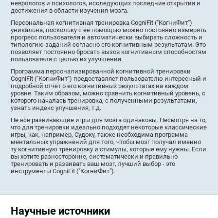
неврологов и психологов, исследующих последние открытия и
достижения в области изучения мозга.
Персональная когнитивная тренировка CogniFit ("КогниФит")
уникальна, поскольку с её помощью можно постоянно измерять
прогресс пользователя и автоматически выбирать сложность и
типологию заданий согласно его когнитивным результатам. Это
позволяет постоянно бросать вызов когнитивным способностям
пользователя с целью их улучшения.
Программа персонализированной когнитивной тренировки
CogniFit ("КогниФит") предоставляет пользователю интересный и
подробной отчёт о его когнитивных результатах на каждом
уровне. Таким образом, можно сравнить когнитивный уровень, с
которого началась тренировка, с полученными результатами,
узнать индекс улучшения, т.д.
Не все развивающие игры для мозга одинаковы. Несмотря на то,
что для тренировки идеально подходят некоторые классические
игры, как, например, Судоку, также необходима программа
ментальных упражнений для того, чтобы мозг получал именно
ту когнитивную тренировку и стимулы, которые ему нужны. Если
вы хотите разносторонне, систематически и правильно
тренировать и развивать ваш мозг, лучший выбор - это
инструменты CogniFit ("КогниФит").
Научные источники