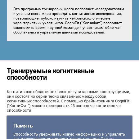
Эта программа тренировки мозга позволяет исследователям
и учёным всего мира проводить когнитивные исследования,
позволяющие глубоко изучить нейропсихологические
характеристики участников. CogniFit ("КогниФит") позволяет
сэкономить время научной команде и участникам, облегчая
сбор, анализ и управление данными исследования.
Тренируемые когнитивные
способности
Когнитивные области не являются унитарными конструкциями,
они состоят из серии тесно связанных между собой
когнитивных способностей. С помощью брейн-тренинга CogniFit
("КогниФит") можно тренировать 23 основные когнитивные
способности:
Память
Способность удерживать новую информацию и управлять
ею, а также восстанавливать воспоминания. Память