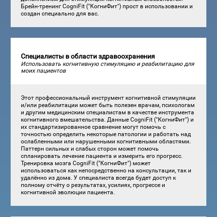
Брейн-тренинг CogniFit ("КогниФит") прост в использовании и
создан специально для вас.
Специалисты в области здравоохранения
Использовать когнитивную стимуляцию и реабилитацию для
моих пациентов
Этот профессиональный инструмент когнитивной стимуляции
и/или реабилитации может быть полезен врачам, психологам
и другим медицинским специалистам в качестве инструмента
когнитивного вмешательства. Данные CogniFit ("КогниФит") и
их стандартизированное сравнение могут помочь с
точностью определить некоторые патологии и работать над
ослабленными или нарушенными когнитивными областями.
Паттерн сильных и слабых сторон может помочь
спланировать лечение пациента и измерить его прогресс.
Тренировка мозга CogniFit ("КогниФит") может
использоваться как непосредственно на консультации, так и
удалённо из дома. У специалиста всегда будет доступ к
полному отчёту о результатах, усилиях, прогрессе и
когнитивной эволюции пациента.