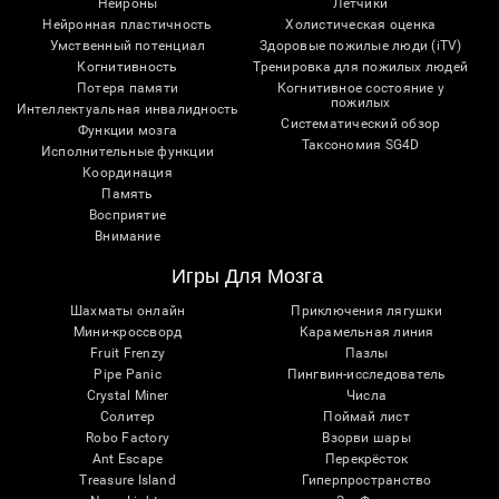
Нейроны
Лётчики
Нейронная пластичность
Холистическая оценка
Умственный потенциал
Здоровые пожилые люди (iTV)
Когнитивность
Тренировка для пожилых людей
Потеря памяти
Когнитивное состояние у
пожилых
Интеллектуальная инвалидность
Систематический обзор
Функции мозга
Таксономия SG4D
Исполнительные функции
Координация
Память
Восприятие
Внимание
Игры Для Мозга
Шахматы онлайн
Приключения лягушки
Мини-кроссворд
Карамельная линия
Fruit Frenzy
Пазлы
Pipe Panic
Пингвин-исследователь
Crystal Miner
Числа
Солитер
Поймай лист
Robo Factory
Взорви шары
Ant Escape
Перекрёсток
Treasure Island
Гиперпространство