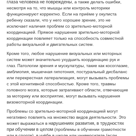
глаза человека не повреждены
, а также делать ошибки,
несмотря на то, что мышцы или контроль моторики
функционируют корректно. Если на приёме у окулиста
ребенку сказали, что у него хорошее зрение, это не
исключает наличия проблем со зрительно-моторной
координацией. Прямое нарушение зрительно-моторной
координации повлияет только на способность совместной
работы визуальной и двигательных систем.
Кроме того, любое нарушение визуальных или моторных
систем может значительно ухудшить координацию рук и
глаз. Патологии зрения и мускулатуры, такие как косоглазие,
амблиопия, мышечная гипотония, постуральный дисбаланс
или перекрестная латерализация, могут вызывать проблемы
с этой когнитивной способностью. Кроме того, травмы
головного мозга, которые затрагивают области, отвечающие
за моторику или восприятие, могут вызывать нарушения
визомоторной координации.
Проблемы со зрительно-моторной координацией могут
негативно повлиять на множество видов деятельности. Это
может выражаться в
нарушениях развития, в трудностях
при обучении в целом
(проблемы в обучении грамотности
или в спорте), в учёбе в школе или университете (если