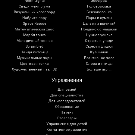
Neon Lights
ЗооФреш
Сведи меня с ума
Головоломка
Визуальный кроссворд
Бензоколонка
Найдите пару
Пары и суммы
Space Rescue
Целься и вычитай
Математический хаос
Поединок с мышкой
Марбл-гонка
Нужное усилие
Мелодичный теннис
Отрежь и упади
Scrambled
Скрести фишки
Найди питомца
Кувшинки
Музыкальные пары
Реактивное поле
Цветовая гонка
Слова и птицы
Художественный пазл 3D
Больше игр ...
Упражнения
Для семей
Для специалистов
Для исследователей
Образование
Патент
Реселлеры
Упражнения для детей
Когнитивное развитие