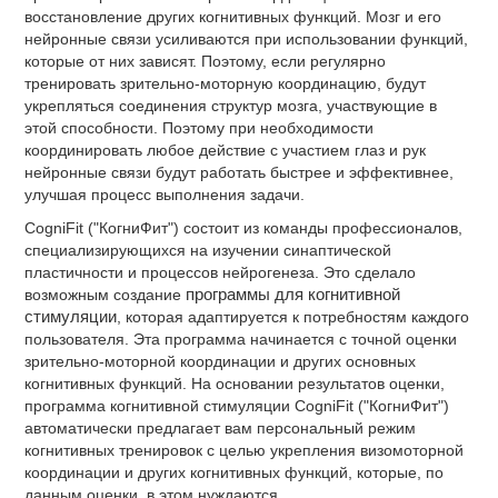
восстановление других когнитивных функций. Мозг и его
нейронные связи усиливаются при использовании функций,
которые от них зависят. Поэтому, если регулярно
тренировать зрительно-моторную координацию, будут
укрепляться соединения структур мозга, участвующие в
этой способности. Поэтому при необходимости
координировать любое действие с участием глаз и рук
нейронные связи будут работать быстрее и эффективнее,
улучшая процесс выполнения задачи.
CogniFit ("КогниФит") состоит из команды профессионалов,
специализирующихся на изучении синаптической
пластичности и процессов нейрогенеза. Это сделало
возможным создание
программы для когнитивной
стимуляции
, которая адаптируется к потребностям каждого
пользователя. Эта программа начинается с точной оценки
зрительно-моторной координации и других основных
когнитивных функций. На основании результатов оценки,
программа когнитивной стимуляции CogniFit ("КогниФит")
автоматически предлагает вам персональный режим
когнитивных тренировок с целью укрепления визомоторной
координации и других когнитивных функций, которые, по
данным оценки, в этом нуждаются.