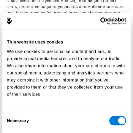
задач, связанных с успеваемостью), в медицине (чтобы
знать, сможет ли пациент управлять автомобилем или даже
есть без посторонней помощи), или в профессиональных
областях (особенно для видов работ, где визомоторная
координация наиболее важна, хотя даже для эффективной
работы в офисе хорошая координация в системе "глаз-рука"
также необходима).
This website uses cookies
Задания, которые предлагает CogniFit ("КогниФит") для
оценки этой когнитивной способности
We use cookies to personalise content and ads, to
основаны на
классических тестах: Висконсинском Тесте Сортировки
provide social media features and to analyse our traffic.
Карточек (WCST), Тесте Вариабельности Внимания (TOVA),
We also share information about your use of our site with
Задаче Визуальной Организации Хупера (VOT) и тесте
our social media, advertising and analytics partners who
Струпа. Благодаря деятельности, направленной на
may combine it with other information that you’ve
координацию движений, которые связывают руки и
зрительное сопровождение с объектом, выполняется
provided to them or that they’ve collected from your use
надежная оценка нервно-мышечных способностей
of their services.
пользователя. Необходимо синхронизировать действие
мышц, которые вызывают движение руки, чтобы задать
подходящую скорость и интенсивность. Помимо измерения
Consent
зрительно-моторной координации, программа также
Necessary
Selection
оценивает когнитивную гибкость, распределённое внимание
и мониторинг.