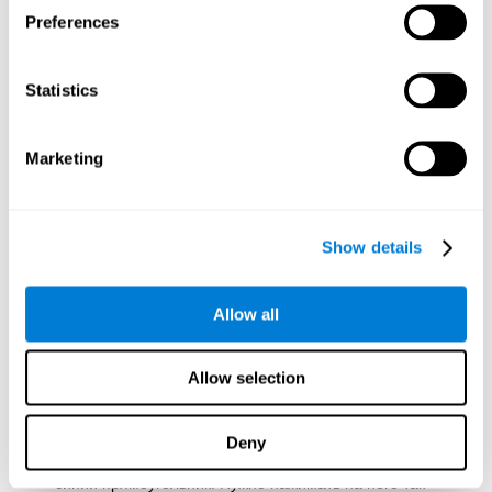
Preferences
Тест на Синхронизацию UPDA-SHIF
: в этом тесте на
экране появится мяч в движении. Цель будет
заключаться в координации указателя с движением
шара настолько точно, насколько это возможно, следуя
Statistics
его траектории.
Тест на Многозадачность DIAT-SHIF
: необходимо
Marketing
следить за движением белого шара и читать слова,
которые появляются в центре экрана. Когда слово,
которое находится в центре экрана, совпадает с
цветом, которым оно написано, следует дать ответ
Show details
(обращая внимание на два стимула одновременно). В
этой задаче важно быть готовым к смене стратегий,
новым типам ответов и одновременно управлять
Allow all
способностями контроля и зрения.
Тест на Координацию HECOOR
: необходимо с
помощью стрелки следовать за мячом, который
Allow selection
движется по всему экрану. Важно не выходить за его
границы. Это потребует мануального и визуального
отслеживания мяча.
Deny
Тест на Скорость REST-HECOOR
: на экране появится
синий прямоугольник. Нужно нажимать на него так