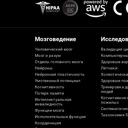
Мозговедение
Исследо
Человеческий мозг
Валидация ци
Мозг и разум
Компьютерны
Отделы головного мозга
Здоровые вз
Нейроны
Лётчики
Нейронная пластичность
Холистическа
Умственный потенциал
Здоровые пож
Когнитивность
Тренировка 
людей
Потеря памяти
Когнитивное 
Интеллектуальная
пожилых
инвалидность
Систематичес
Функции мозга
Таксономия 
Исполнительные функции
Координация