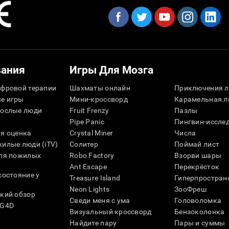
вания
Игры Для Мозга
фровой терапии
Шахматы онлайн
Приключения л
е игры
Мини-кроссворд
Карамельная л
рослые люди
Fruit Frenzy
Пазлы
Pipe Panic
Пингвин-иссле
я оценка
Crystal Miner
Числа
илые люди (iTV)
Солитер
Поймай лист
для пожилых
Robo Factory
Взорви шары
Ant Escape
Перекрёсток
состояние у
Treasure Island
Гиперпростран
Neon Lights
ЗооФреш
кий обзор
Сведи меня с ума
Головоломка
SG4D
Визуальный кроссворд
Бензоколонка
Найдите пару
Пары и суммы