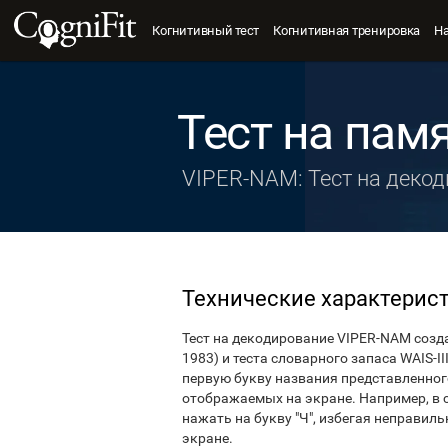
Когнитивный тест
Когнитивная тренировка
Н
Тест на пам
VIPER-NAM: Тест на деко
Технические характерис
Тест на декодирование VIPER-NAM создан
1983) и теста словарного запаса WAIS-I
первую букву названия представленног
отображаемых на экране. Например, в с
нажать на букву "Ч", избегая неправил
экране.