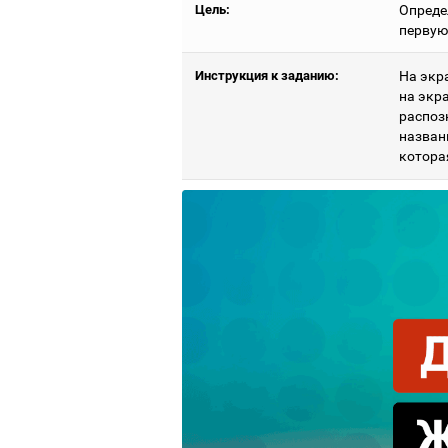
Цель:
Опреде
первую
Инструкция к заданию:
На экр
на экр
распоз
названи
котора