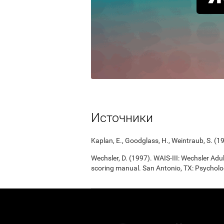
Источники
Kaplan, E., Goodglass, H., Weintraub, S. (1
Wechsler, D. (1997). WAIS-III: Wechsler Adul
scoring manual. San Antonio, TX: Psycholo