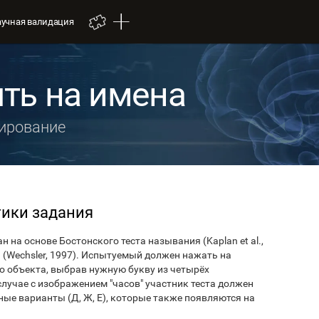
аучная валидация
ять на имена
дирование
тики задания
 на основе Бостонского теста называния (Kaplan et al.,
II (Wechsler, 1997). Испытуемый должен нажать на
о объекта, выбрав нужную букву из четырёх
лучае с изображением "часов" участник теста должен
ьные варианты (Д, Ж, Е), которые также появляются на