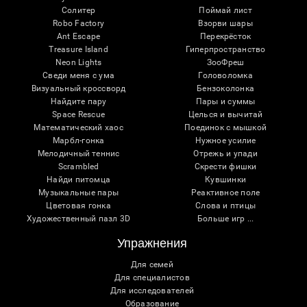
Солитер
Поймай лист
Robo Factory
Взорви шары
Ant Escape
Перекрёсток
Treasure Island
Гиперпространство
Neon Lights
ЗооФреш
Сведи меня с ума
Головоломка
Визуальный кроссворд
Бензоколонка
Найдите пару
Пары и суммы
Space Rescue
Целься и вычитай
Математический хаос
Поединок с мышкой
Марбл-гонка
Нужное усилие
Мелодичный теннис
Отрежь и упади
Scrambled
Скрести фишки
Найди питомца
Кувшинки
Музыкальные пары
Реактивное поле
Цветовая гонка
Слова и птицы
Художественный пазл 3D
Больше игр ...
Упражнения
Для семей
Для специалистов
Для исследователей
Образование