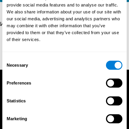
provide social media features and to analyse our traffic.
We also share information about your use of our site with
our social media, advertising and analytics partners who
Источники
may combine it with other information that you’ve
provided to them or that they’ve collected from your use
Kaplan, E., Goodglass, H., Weintraub, S. (1983). Boston
of their services.
Naming Test. Philadelphia: Lea & Febiger
Wechsler, D. (1997). WAIS-III: Wechsler Adult Intelligence Scale
- Third edition administration and scoring manual. San Antonio,
Consent
TX: Psychological Corporation.
Necessary
Selection
Preferences
Statistics
Marketing