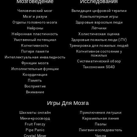
Мозговедение
Исследования
Человеческий мозг
Валидация цифровой терапии
Мозг и разум
Компьютерные игры
Отделы головного мозга
Здоровые взрослые люди
Нейроны
Лётчики
Нейронная пластичность
Холистическая оценка
Умственный потенциал
Здоровые пожилые люди (iTV)
Когнитивность
Тренировка для пожилых людей
Потеря памяти
Когнитивное состояние у
пожилых
Интеллектуальная инвалидность
Систематический обзор
Функции мозга
Таксономия SG4D
Исполнительные функции
Координация
Память
Восприятие
Внимание
Игры Для Мозга
Шахматы онлайн
Приключения лягушки
Мини-кроссворд
Карамельная линия
Fruit Frenzy
Пазлы
Pipe Panic
Пингвин-исследователь
Crystal Miner
Числа