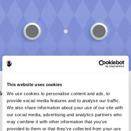
This website uses cookies
Источники
We use cookies to personalise content and ads, to
provide social media features and to analyse our traffic.
Posner, M.I.; Cohen, Y. (1984). "Components of visual
We also share information about your use of our site with
orienting". In Bouma, H.; Bouwhuis, D. (eds.). Attention and
our social media, advertising and analytics partners who
performance X: Control of language processes. Hillsdale, NJ:
may combine it with other information that you’ve
Erlbaum. pp. 531–56.
provided to them or that they’ve collected from your use