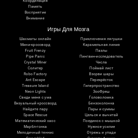
Координация
Память
Восприятие
Внимание
Игры Для Мозга
Шахматы онлайн
Приключения лягушки
Мини-кроссворд
Карамельная линия
Fruit Frenzy
Пазлы
Pipe Panic
Пингвин-исследователь
Crystal Miner
Числа
Солитер
Поймай лист
Robo Factory
Взорви шары
Ant Escape
Перекрёсток
Treasure Island
Гиперпространство
Neon Lights
ЗооФреш
Сведи меня с ума
Головоломка
Визуальный кроссворд
Бензоколонка
Найдите пару
Пары и суммы
Space Rescue
Целься и вычитай
Математический хаос
Поединок с мышкой
Марбл-гонка
Нужное усилие
Мелодичный теннис
Отрежь и упади