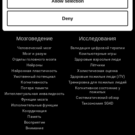
Allow selection
Следуйте за нами
Deny
Мозговедение
Исследования
Человеческий мозг
Валидация цифровой терапии
Мозг и разум
Компьютерные игры
Отделы головного мозга
Здоровые взрослые люди
Нейроны
Лётчики
Нейронная пластичность
Холистическая оценка
Умственный потенциал
Здоровые пожилые люди (iTV)
Когнитивность
Тренировка для пожилых людей
Потеря памяти
Когнитивное состояние у
пожилых
Интеллектуальная инвалидность
Систематический обзор
Функции мозга
Таксономия SG4D
Исполнительные функции
Координация
Память
Восприятие
Внимание