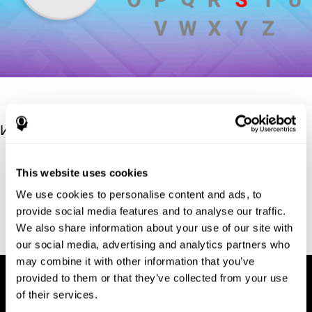
Источники
Hooper, H. E. (1983). Hooper Visual Organization Test Manual.
This website uses cookies
Los Angeles, CA: Western Psychological Services.
We use cookies to personalise content and ads, to
Merten, T. (2004). A Short Version of the Hooper Visual
Organization Test: Reliability and Validity. Applied
provide social media features and to analyse our traffic.
neuropsychology, 11(2), 99-102.
We also share information about your use of our site with
https://doi.org/10.1207/s15324826an1102_5
our social media, advertising and analytics partners who
may combine it with other information that you’ve
provided to them or that they’ve collected from your use
of their services.