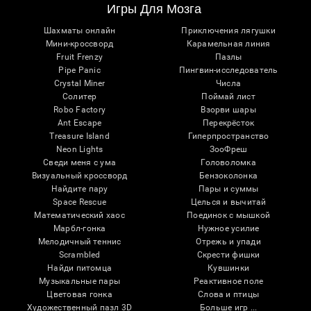
Игры Для Мозга
Шахматы онлайн
Приключения лягушки
Мини-кроссворд
Карамельная линия
Fruit Frenzy
Пазлы
Pipe Panic
Пингвин-исследователь
Crystal Miner
Числа
Солитер
Поймай лист
Robo Factory
Взорви шары
Ant Escape
Перекрёсток
Treasure Island
Гиперпространство
Neon Lights
ЗооФреш
Сведи меня с ума
Головоломка
Визуальный кроссворд
Бензоколонка
Найдите пару
Пары и суммы
Space Rescue
Целься и вычитай
Математический хаос
Поединок с мышкой
Марбл-гонка
Нужное усилие
Мелодичный теннис
Отрежь и упади
Scrambled
Скрести фишки
Найди питомца
Кувшинки
Музыкальные пары
Реактивное поле
Цветовая гонка
Слова и птицы
Художественный пазл 3D
Больше игр ...