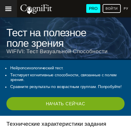
PRO
ВОЙТИ
РУ
Тест на полезное
поле зрения
WIFIVI: Тест Визуальной Способности
Нейропсихологический тест.
Тестирует когнитивные способности, связанные с полем
зрения.
Сравните результаты по возрастным группам. Попробуйте!
НАЧАТЬ СЕЙЧАС
Технические характеристики задания