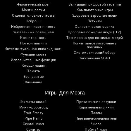
Человеческий мозг
Валидация цифровой терапии
Мозг и разум
Компьютерные игры
Отделы головного мозга
Здоровые взрослые люди
Нейроны
Лётчики
Нейронная пластичность
Холистическая оценка
Умственный потенциал
Здоровые пожилые люди (iTV)
Когнитивность
Тренировка для пожилых людей
Потеря памяти
Когнитивное состояние у
пожилых
Интеллектуальная инвалидность
Систематический обзор
Функции мозга
Таксономия SG4D
Исполнительные функции
Координация
Память
Восприятие
Внимание
Игры Для Мозга
Шахматы онлайн
Приключения лягушки
Мини-кроссворд
Карамельная линия
Fruit Frenzy
Пазлы
Pipe Panic
Пингвин-исследователь
Crystal Miner
Числа
Солитер
Поймай лист