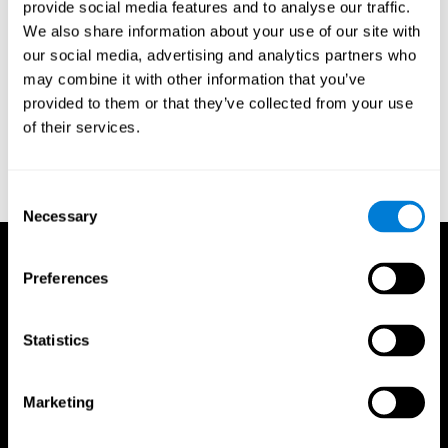
C. (2004). A practical approach to measuring the visual field
provide social media features and to analyse our traffic.
component of fitness to drive. British journal of ophthalmology,
We also share information about your use of our site with
88(9), 1191-1196.
our social media, advertising and analytics partners who
Edwards, J. D., Vance, D. E., Wadley, V. G., Cissell, G. M.,
may combine it with other information that you’ve
Roenker, D. L., & Ball, K. K. (2005). Reliability and validity of
provided to them or that they’ve collected from your use
useful field of view test scores as administered by personal
of their services.
computer. Journal of clinical and experimental
neuropsychology, 27(5), 529-543.
Consent
Necessary
Selection
Preferences
Statistics
Marketing