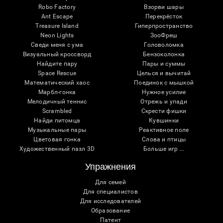
Robo Factory
Взорви шары
Ant Escape
Перекрёсток
Treasure Island
Гиперпространство
Neon Lights
ЗооФреш
Сведи меня с ума
Головоломка
Визуальный кроссворд
Бензоколонка
Найдите пару
Пары и суммы
Space Rescue
Целься и вычитай
Математический хаос
Поединок с мышкой
Марбл-гонка
Нужное усилие
Мелодичный теннис
Отрежь и упади
Scrambled
Скрести фишки
Найди питомца
Кувшинки
Музыкальные пары
Реактивное поле
Цветовая гонка
Слова и птицы
Художественный пазл 3D
Больше игр ...
Упражнения
Для семей
Для специалистов
Для исследователей
Образование
Патент