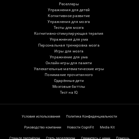
Реселлеры
Упражнения для детей
Когнитивное развитие
Упражнения для мозга
Тесты для мозга
Когнитивно-стимулирующая терапия
Упражнения для ума
Персональная тренировка мозга
Игры для мозга
Упражнение для ума
Онлайн-игры для памяти
Увлекательные математические игры
Понимание прочитанного
Одарённые дети
Мозговые баттлы
Тест на IQ
Условия использования
Политика Конфиденциальности
Руководство компании
Новости CogniFit
Media Kit
Станьте партнёром
Стать реселлером
Свяжитесь с нами
Помощь