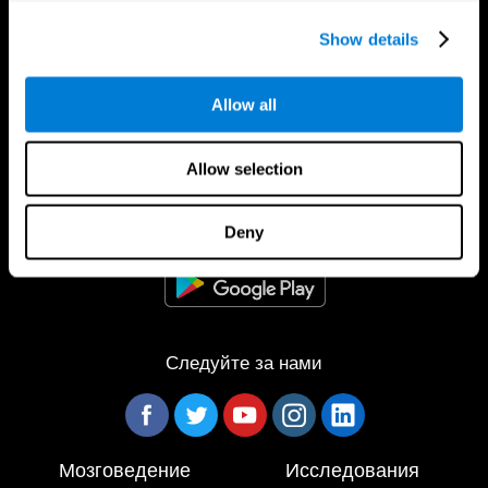
Show details
Allow all
Allow selection
Приложение CogniFit
Deny
Следуйте за нами
Мозговедение
Исследования