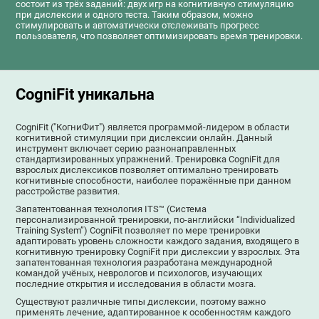
состоит из трёх заданий: двух игр на когнитивную стимуляцию
при дислексии и одного теста. Таким образом, можно
стимулировать и автоматически отслеживать прогресс
пользователя, что позволяет оптимизировать время тренировки.
CogniFit уникальна
CogniFit ("КогниФит") является программой-лидером в области
когнитивной стимуляции при дислексии онлайн. Данный
инструмент включает серию разнонаправленных
стандартизированных упражнений. Тренировка CogniFit для
взрослых дислексиков позволяет оптимально тренировать
когнитивные способности, наиболее поражённые при данном
расстройстве развития.
Запатентованная технология ITS™ (Система
персонализированной тренировки, по-английски “Individualized
Training System”) CogniFit позволяет по мере тренировки
адаптировать уровень сложности каждого задания, входящего в
когнитивную тренировку CogniFit при дислексии у взрослых. Эта
запатентованная технология разработана международной
командой учёных, неврологов и психологов, изучающих
последние открытия и исследования в области мозга.
Существуют различные типы дислексии, поэтому важно
применять лечение, адаптированное к особенностям каждого