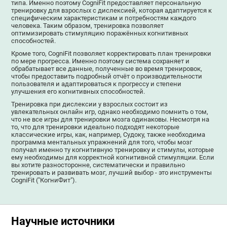
типа. Именно поэтому CogniFit предоставляет персональную
тренировку для взрослых с дислексией, которая адаптируется к
специфическим характеристикам и потребностям каждого
человека. Таким образом, тренировка позволяет
оптимизировать стимуляцию поражённых когнитивных
способностей.
Кроме того, CogniFit позволяет корректировать план тренировки
по мере прогресса. Именно поэтому система сохраняет и
обрабатывает все данные, полученные во время тренировок,
чтобы предоставить подробный отчёт о производительности
пользователя и адаптироваться к прогрессу и степени
улучшения его когнитивных способностей.
Тренировка при дислексии у взрослых состоит из
увлекательных онлайн игр, однако необходимо помнить о том,
что не все игры для тренировки мозга одинаковы. Несмотря на
то, что для тренировки идеально подходят некоторые
классические игры, как, например, Судоку, также необходима
программа ментальных упражнений для того, чтобы мозг
получал именно ту когнитивную тренировку и стимулы, которые
ему необходимы для корректной когнитивной стимуляции. Если
вы хотите разносторонне, систематически и правильно
тренировать и развивать мозг, лучший выбор - это инструменты
CogniFit ("КогниФит").
Научные источники