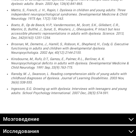
dyslexic adults. Brain. 2003 Apr, 126(4):841-865.
Mattis, S., French, J. H., Rapin, I. Dyslexia in children and young adults: Three
independent neuropsychological syndromes. Developmental Medicine & Child
Neurology. 1975 Apr, 17(2):150-163.
Boets, B., Op de Beeck, H.P., Vandermosten, M., Scott, S.K., Gillebert, C.R.,
Mantini, D., Bulthé, J., Sunat, S., Wouters, J., Ghesquière, P. Intact but less
accessible phonetic representations in adults with dyslexia. Science. 2013,
Dec, 342(6163):1251-1254.
Brosnan, M., Demetre, J., Hamill, S., Robson, K., Shepherd, H., Cody, G. Executive
functioning in adults and children with developmental dyslexia.
Neuropsychologia. 2002 Apr, 40(12):2144-2155.
Kinsbourne, M., Rufo, D.T., Gamzu, E., Palmer, R.L., Berliner, A. K.
Neuropsychological deficits in adults with dyslexia. Developmental Medicine &
Child Neurology. 1991 Sep, 33(9):763-775.
Ransby, M. J., Swanson, L. Reading comprehension skills of young adults with
childhood diagnoses of dyslexia. Journal of Learning Disabilities. 2003 Nov,
36(6):538-555.
Ingesson, S.G. Growing up with dyslexia: Interviews with teenagers and young
adults. School Psychology International. 2007 Dec, 28(5):574-591.
Мозговедение
Исследования