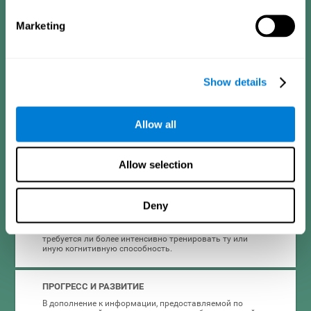
ВЫСОКАЯ ПРИВЛЕКАТЕЛЬНОСТЬ
Мотивация - важная составляющая тренировки,
Marketing
поэтому все входящие в тренировку и платформу
CogniFit задания имеют привлекательный дизайн для
всех типов пользователей, что способствует интересу и
приверженности к тренировкам при дислексии у
взрослых.
Show details
ИНТЕРАКТИВНЫЙ И ВИЗУАЛЬНЫЙ ФОРМАТ
Allow all
Взрослым с дислексией может быть трудно быстро
прочитать и понять инструкции, поэтому CogniFit
всегда предоставляет краткие интерактивные
инструкции к заданиям, что упрощает их понимание.
Allow selection
ПОЛНЫЙ ОТЧЁТ О РЕЗУЛЬТАТАХ
Deny
После каждой сессии тренировки при дислексии у
взрослых CogniFit сразу же предоставляет информацию
об итогах - повысились ли по итогам сессии баллы,
требуется ли более интенсивно тренировать ту или
иную когнитивную способность.
ПРОГРЕСС И РАЗВИТИЕ
В дополнение к информации, предоставляемой по