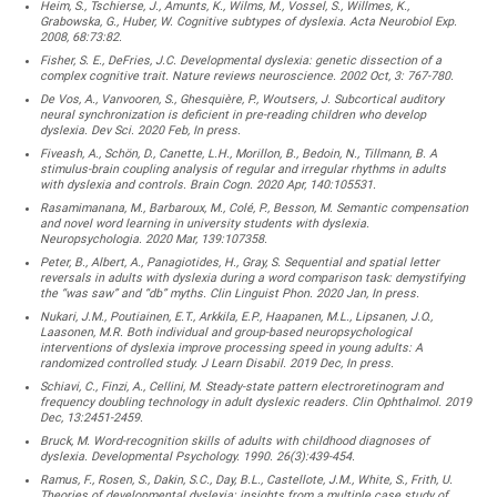
Heim, S., Tschierse, J., Amunts, K., Wilms, M., Vossel, S., Willmes, K.,
Grabowska, G., Huber, W. Cognitive subtypes of dyslexia. Acta Neurobiol Exp.
2008, 68:73:82.
Fisher, S. E., DeFries, J.C. Developmental dyslexia: genetic dissection of a
complex cognitive trait. Nature reviews neuroscience. 2002 Oct, 3: 767-780.
De Vos, A., Vanvooren, S., Ghesquière, P., Woutsers, J. Subcortical auditory
neural synchronization is deficient in pre-reading children who develop
dyslexia. Dev Sci. 2020 Feb, In press.
Fiveash, A., Schön, D., Canette, L.H., Morillon, B., Bedoin, N., Tillmann, B. A
stimulus-brain coupling analysis of regular and irregular rhythms in adults
with dyslexia and controls. Brain Cogn. 2020 Apr, 140:105531.
Rasamimanana, M., Barbaroux, M., Colé, P., Besson, M. Semantic compensation
and novel word learning in university students with dyslexia.
Neuropsychologia. 2020 Mar, 139:107358.
Peter, B., Albert, A., Panagiotides, H., Gray, S. Sequential and spatial letter
reversals in adults with dyslexia during a word comparison task: demystifying
the “was saw” and “db” myths. Clin Linguist Phon. 2020 Jan, In press.
Nukari, J.M., Poutiainen, E.T., Arkkila, E.P., Haapanen, M.L., Lipsanen, J.O.,
Laasonen, M.R. Both individual and group-based neuropsychological
interventions of dyslexia improve processing speed in young adults: A
randomized controlled study. J Learn Disabil. 2019 Dec, In press.
Schiavi, C., Finzi, A., Cellini, M. Steady-state pattern electroretinogram and
frequency doubling technology in adult dyslexic readers. Clin Ophthalmol. 2019
Dec, 13:2451-2459.
Bruck, M. Word-recognition skills of adults with childhood diagnoses of
dyslexia. Developmental Psychology. 1990. 26(3):439-454.
Ramus, F., Rosen, S., Dakin, S.C., Day, B.L., Castellote, J.M., White, S., Frith, U.
Theories of developmental dyslexia: insights from a multiple case study of