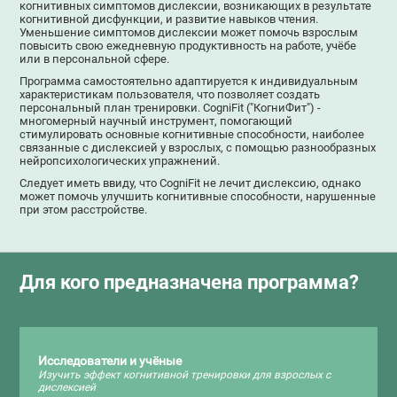
когнитивных симптомов дислексии, возникающих в результате
когнитивной дисфункции, и развитие навыков чтения.
Уменьшение симптомов дислексии может помочь взрослым
повысить свою ежедневную продуктивность на работе, учёбе
или в персональной сфере.
Программа самостоятельно адаптируется к индивидуальным
характеристикам пользователя, что позволяет создать
персональный план тренировки. CogniFit ("КогниФит") -
многомерный научный инструмент, помогающий
стимулировать основные когнитивные способности, наиболее
связанные с дислексией у взрослых, с помощью разнообразных
нейропсихологических упражнений.
Следует иметь ввиду, что CogniFit не лечит дислексию, однако
может помочь улучшить когнитивные способности, нарушенные
при этом расстройстве.
Для кого предназначена программа?
Исследователи и учёные
Изучить эффект когнитивной тренировки для взрослых с
дислексией