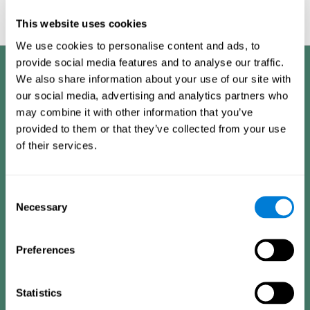
This website uses cookies
We use cookies to personalise content and ads, to
provide social media features and to analyse our traffic.
Преимущества
We also share information about your use of our site with
our social media, advertising and analytics partners who
CogniFit оптимизировала свою когнитивную тренировку при
дислексии у взрослых, поэтому она имеет определённые
may combine it with other information that you’ve
преимущества, что отличает её от других упражнений для
provided to them or that they’ve collected from your use
когнитивной стимуляции при дислексии:
of their services.
ПРОСТОТА В УПРАВЛЕНИИ
CogniFit максимально упростила тренировку при
Consent
дислексии, чтобы когнитивной стимуляцией мог
Necessary
Selection
насладиться любой пользователь, страдающий
дислексией. Для этого были автоматизированы
процессы сбора информации и выбора плана
персональной тренировки при дислексии у взрослых.
Preferences
Благодаря автоматизации этих процессов
пользователю не нужно владеть нейронаучными
технологиями для использования тренировки CogniFit
("КогниФит") для взрослых дислексиков.
Statistics