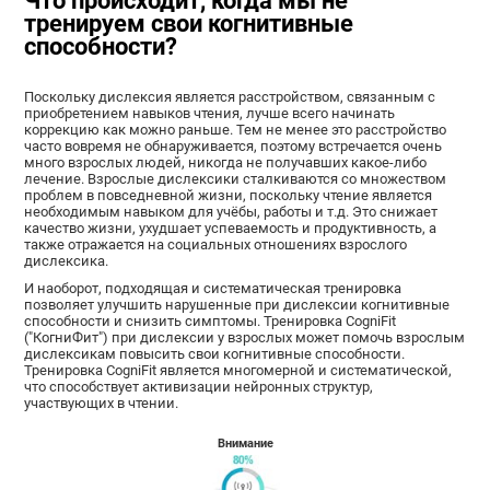
Что происходит, когда мы не
тренируем свои когнитивные
способности?
Поскольку дислексия является расстройством, связанным с
приобретением навыков чтения, лучше всего начинать
коррекцию как можно раньше. Тем не менее это расстройство
часто вовремя не обнаруживается, поэтому встречается очень
много взрослых людей, никогда не получавших какое-либо
лечение. Взрослые дислексики сталкиваются со множеством
проблем в повседневной жизни, поскольку чтение является
необходимым навыком для учёбы, работы и т.д. Это снижает
качество жизни, ухудшает успеваемость и продуктивность, а
также отражается на социальных отношениях взрослого
дислексика.
И наоборот, подходящая и систематическая тренировка
позволяет улучшить нарушенные при дислексии когнитивные
способности и снизить симптомы. Тренировка CogniFit
("КогниФит") при дислексии у взрослых может помочь взрослым
дислексикам повысить свои когнитивные способности.
Тренировка CogniFit является многомерной и систематической,
что способствует активизации нейронных структур,
участвующих в чтении.
Внимание