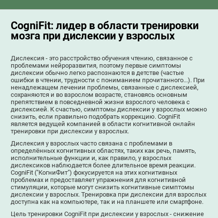
CogniFit: лидер в области тренировки
мозга при дислексии у взрослых
Дислексия - это расстройство обучения чтению, связанное с
проблемами нейроразвития, поэтому первые симптомы
дислексии обычно легко распознаются в детстве (частые
ошибки в чтении, трудности с пониманием прочитанного...). При
ненадлежащем лечении проблемы, связанные с дислексией,
сохраняются и во взрослом возрасте, становясь основным
препятствием в повседневной жизни взрослого человека с
дислексией. К счастью, симптомы дислексии у взрослых можно
снизить, если правильно подобрать коррекцию. CogniFit
является ведущей компанией в области когнитивной онлайн
тренировки при дислексии у взрослых.
Дислексия у взрослых часто связана с проблемами в
определённых когнитивных областях, таких как речь, память,
исполнительные функции и, как правило, у взрослых
дислексиков наблюдается более длительное время реакции.
CogniFit ("КогниФит") фокусируется на этих когнитивных
проблемах и предоставляет упражнения для когнитивной
стимуляции, которые могут снизить когнитивные симптомы
дислексии у взрослых. Тренировка при дислексии для взрослых
доступна как на компьютере, так и на планшете или смартфоне.
Цель тренировки CogniFit при дислексии у взрослых - снижение