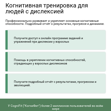
Когнитивная тренировка для
людей с дислексией
Профессионально развивает и укрепляет основные когнитивные
способности. Подробный отчёт о результатах, прогрессе и динамике.
Получите доступ к онлайн программе заданий и
упражнений при дислексии у взрослых
Помощь в укреплении когнитивных способностей,
страдающих у взрослых дислексиков
Получите подробный отчёт с результатами, прогрессом и
эволюцией.
У CogniFit ("КогниФит") более 2 миллионов пользователей во всём
мире