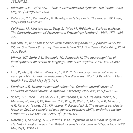
338:307-321.
Démonet, J.F., Taylor, M.J., Chaix, Y. Developmental dyslexia. The lancet. 2004
May, 363(9419):1451-1460.
Peterson, R.L., Pennington, B. Developmental dyslexia. The lancet. 2012 Jun,
379(9839):1997-2007.
Coltheart, M., MAsterson, J., Byng, S., Prior, M., Riddoch, J. Surface dyslexia.
The Quarterly Journal of Experimental Psychology Section A. 1983, 35(3):469-
495.
Cascella M, Al Khalili Y. Short Term Memory Impairment. [Updated 2019 Oct
27]. In: StatPearls [Internet]. Treasure Island (FL): StatPearls Publishing; 2020
Jan-. Book.
Ullman, M.T. Earle, F.S., Walenski, M., Janacsek, K. The neurocognition of
developmental disorders of language. Annu Rev Psychol. 2020 Jan, 74:389-
417.
Luo, X., Mao, Q., Shi, J., Wang, X., Li, C.R. Putamen gray matter volumes in
neuropsychiatric and neurodegenerative disorders. World J Psychiatry Ment
Health Res. 2019 May, 3(1):1-11.
Kershner, J.R. Neuroscience and education: Cerebral lateralization of
networks and oscillations in dyslexia. Laterality. 2020 Jan, 25(1):109-125.
Scerri, T.S., Darki, F., Newbury, D.F., Whitehouse, A.J.O., Peyrard-Janvid, M.,
Matsson, H., Ang, Q.W., Pennell, C.E., Ring, S., Stein, J., Morris, A.P., Monaco,
A.P., Kere, J., Talcott, J.B., Klingberg, T., Paracchini, S. The dyslexia candidate
locus on 2p12 is associated with general cognitive ability and white matter
structure. PLOS One. 2012 Nov, 7(11): e50321.
Hatcher, J., Snowling, M.J., Griffiths, Y. M. Cognitive assessment of dyslexic
students in higher education. British Journal of Educational Psychology. 2020
Mar, 72(1):119-133.