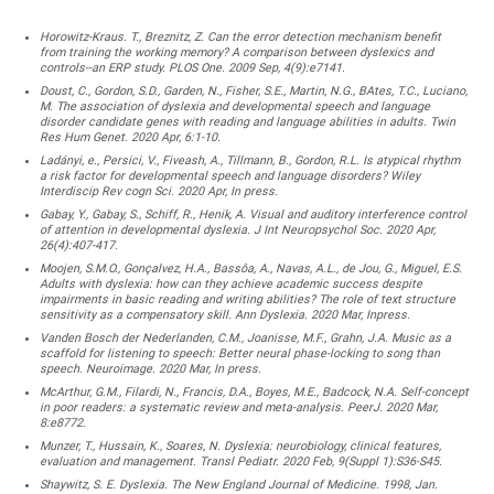
Horowitz-Kraus. T., Breznitz, Z. Can the error detection mechanism benefit
from training the working memory? A comparison between dyslexics and
controls--an ERP study. PLOS One. 2009 Sep, 4(9):e7141.
Doust, C., Gordon, S.D., Garden, N., Fisher, S.E., Martin, N.G., BAtes, T.C., Luciano,
M. The association of dyslexia and developmental speech and language
disorder candidate genes with reading and language abilities in adults. Twin
Res Hum Genet. 2020 Apr, 6:1-10.
Ladányi, e., Persici, V., Fiveash, A., Tillmann, B., Gordon, R.L. Is atypical rhythm
a risk factor for developmental speech and language disorders? Wiley
Interdiscip Rev cogn Sci. 2020 Apr, In press.
Gabay, Y., Gabay, S., Schiff, R., Henik, A. Visual and auditory interference control
of attention in developmental dyslexia. J Int Neuropsychol Soc. 2020 Apr,
26(4):407-417.
Moojen, S.M.O., Gonçalvez, H.A., Bassôa, A., Navas, A.L., de Jou, G., Miguel, E.S.
Adults with dyslexia: how can they achieve academic success despite
impairments in basic reading and writing abilities? The role of text structure
sensitivity as a compensatory skill. Ann Dyslexia. 2020 Mar, Inpress.
Vanden Bosch der Nederlanden, C.M., Joanisse, M.F., Grahn, J.A. Music as a
scaffold for listening to speech: Better neural phase-locking to song than
speech. Neuroimage. 2020 Mar, In press.
McArthur, G.M., Filardi, N., Francis, D.A., Boyes, M.E., Badcock, N.A. Self-concept
in poor readers: a systematic review and meta-analysis. PeerJ. 2020 Mar,
8:e8772.
Munzer, T., Hussain, K., Soares, N. Dyslexia: neurobiology, clinical features,
evaluation and management. Transl Pediatr. 2020 Feb, 9(Suppl 1):S36-S45.
Shaywitz, S. E. Dyslexia. The New England Journal of Medicine. 1998, Jan.