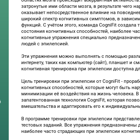
областях мозга происходит аберрантная активность
затронутые ими области мозга, в результате чего н
оказывает непосредственное влияние на повседнев
широкий спектр когнитивных симптомов, в зависи
функций. С учётом этого, команда CogniFit создала
состояния когнитивных способностей, наиболее ча
когнитивные упражнения специально предназначен
людей с эпилепсией.
Эти упражнения можно выполнять с помощью разли
интернету, таких как компьютер (сайт), планшет и с
когнитивная тренировка при эпилепсии доступна д
Цель тренировки при эпилепсии от CogniFit - прора
когнитивных способностей, которые могут быть на
минимизации её воздействия на жизнь человека. В 
запатентованная технология CogniFit, которая позв
й
вмешательства и адаптировать его к индивидуальн
В программе тренировки при эпилепсии представлен
тестовых заданий. Все упражнения предназначены 
наиболее часто страдающих при эпилепсии когнити