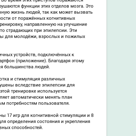
. Во время этих приступов поражаются
арушаются функции этих отделов мозга. Это
ную жизнь людей, так как может вызвать
мости от поражённых когнитивных
 тренировку, направленную на улучшение
сто страдающих при эпилепсии. Эти
ы для молодёжи, взрослых и пожилых
чных устройств, подключённых к
мартфон (приложение). Благодаря этому
ля большинства людей.
ботка и стимуляция различных
рушены вследствие эпилепсии для
этой тренировке используется
оляет автоматически менять план
ым потребностям пользователя.
ы 17 игр для когнитивной стимуляции и 8
для определения состояния и укрепления
вных способностей.