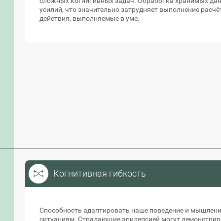
сложных когнитивных задач. Обработка хранимых да
усилий, что значительно затрудняет выполнение расчёт
действия, выполняемые в уме.
Когнитивная гибкость
Когнитивная гибкость
Способность адаптировать наше поведение и мышлен
ситуациям. Страдающие эпилепсией могут демонстрир