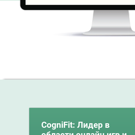
CogniFit: Лидер в
области онлайн игр и