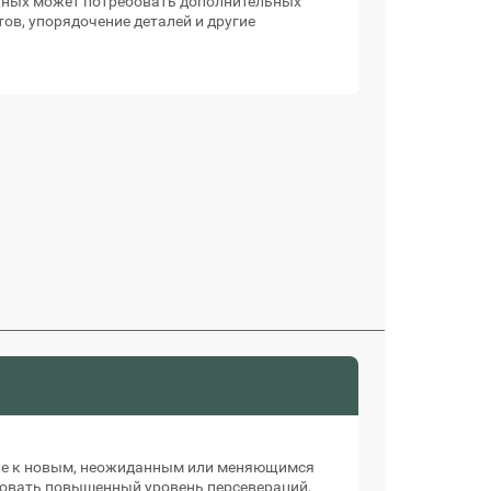
нных может потребовать дополнительных
ов, упорядочение деталей и другие
ие к новым, неожиданным или меняющимся
овать повышенный уровень персевераций,