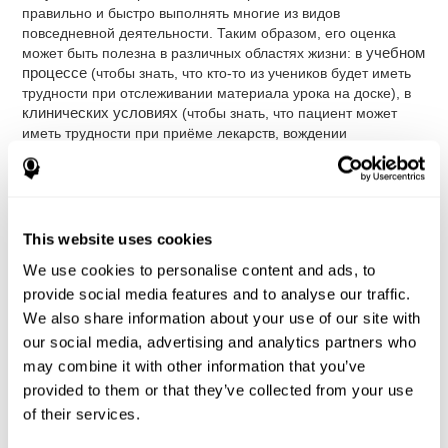
правильно и быстро выполнять многие из видов
повседневной деятельности. Таким образом, его оценка
может быть полезна в различных областях жизни: в
учебном
процессе
(чтобы знать, что кто-то из учеников будет иметь
трудности при отслеживании материала урока на доске), в
клинических условиях
(чтобы знать, что пациент может
иметь трудности при приёме лекарств, вождении
автомобиля или при выполнении повседневных задач), или
в
профессиональной сфере
(чтобы знать, что водитель
грузовика сможет корректно выполнять свою работу или что
сотрудник силовых структур сможет эффективно
использовать оружие).
This website uses cookies
Благодаря
комплепксному нейропсихологическому
We use cookies to personalise content and ads, to
тестированию
мы можем качественно и эффективно
provide social media features and to analyse our traffic.
измерить различные когнитивные навыки, в том числе
We also share information about your use of our site with
визуальное слежение
. Тест, который предлагает
CogniFit
our social media, advertising and analytics partners who
("КогниФит")
для оценки визуального сканирования,
основан на классических тестах: Тесте на Длительное
may combine it with other information that you’ve
Поддержание Функции (CPT), Тесте на Симуляцию
provided to them or that they’ve collected from your use
Нарушений Памяти (TOMM), Задаче Визуальной
of their services.
Организации Хупера (VOT), Тесте Переменных Внимания
(TOVA), Тесте "Лондонская башня" (TOL). Помимо