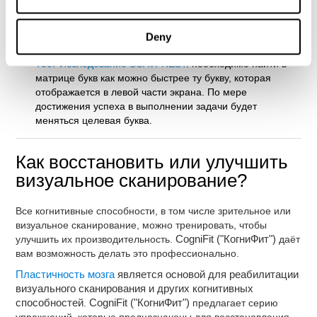
синий квадрат. Находясь внутри квадрата, необходимо
нажимать кнопку как можно быстрее. Чем больше раз
будет нажата кнопка за отведённое время, тем лучше
Deny
будет результат.
Тест-Исследование SCAVI-REST
: необходимо найти в
матрице букв как можно быстрее ту букву, которая
отображается в левой части экрана. По мере
достижения успеха в выполнении задачи будет
меняться целевая буква.
Как восстановить или улучшить
визуальное сканирование?
Все когнитивные способности, в том числе зрительное или
визуальное сканирование, можно тренировать, чтобы
улучшить их производительность.
CogniFit ("КогниФит")
даёт
вам возможность делать это профессионально.
Пластичность мозга
является основой для реабилитации
визуального сканирования и других когнитивных
способностей
.
CogniFit ("КогниФит")
предлагает серию