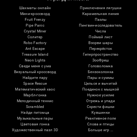
Шахматы онлайн
Приключения лягушки
Мини-кроссворд
Карамельная линия
Fruit Frenzy
Пазлы
Pipe Panic
Пингвин-исследователь
Crystal Miner
Числа
Солитер
Поймай лист
Robo Factory
Взорви шары
Ant Escape
Перекрёсток
Treasure Island
Гиперпространство
Neon Lights
ЗооФреш
Сведи меня с ума
Головоломка
Визуальный кроссворд
Бензоколонка
Найдите пару
Пары и суммы
Space Rescue
Целься и вычитай
Математический хаос
Поединок с мышкой
Марбл-гонка
Нужное усилие
Мелодичный теннис
Отрежь и упади
Scrambled
Скрести фишки
Найди питомца
Кувшинки
Музыкальные пары
Реактивное поле
Цветовая гонка
Слова и птицы
Художественный пазл 3D
Больше игр ...