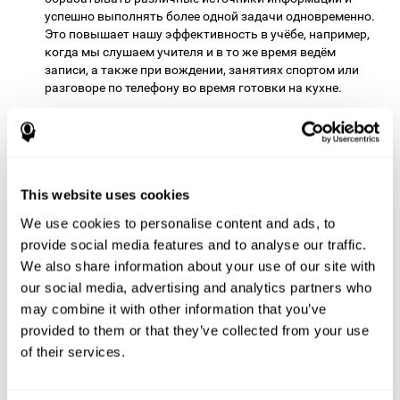
успешно выполнять более одной задачи одновременно.
Это повышает нашу эффективность в учёбе, например,
когда мы слушаем учителя и в то же время ведём
записи, а также при вождении, занятиях спортом или
разговоре по телефону во время готовки на кухне.
Фокусированное внимание:
во время тренировки мозга
в игре
Опасные прилив и отлив
необходимо корректно
обнаруживать приближающиеся к центру экрана
предметы. Концентрация на этом задании может
помочь нам укрепить фокусированное внимание. Этот
This website uses cookies
навык можно улучшить с помощью данной разивающей
We use cookies to personalise content and ads, to
игры. Усиление способности фокусировать внимание
provide social media features and to analyse our traffic.
позволит нам быть внимательнее по отношению к
окружающим стимулам, например людям вокруг нас
We also share information about your use of our site with
или делам, которыми мы заняты.
our social media, advertising and analytics partners who
may combine it with other information that you’ve
Другие релевантные
provided to them or that they’ve collected from your use
когнитивные способности:
of their services.