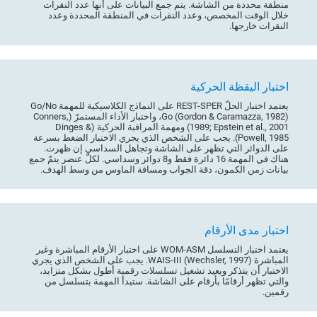
منطقة محددة من الشاشة. يتم جمع البيانات على أنها عدد النقرات
خلال الوقت المخصص، وعدد النقرات في المنطقة المحددة وعدد
النقرات خارجها.
اختبار اليقظة الحركية
يعتمد اختبار الحلّ REST-SPER على النماذج الكلاسيكية للمهمة Go/No
Go (Gordon & Caramazza, 1982)، واختبار الأداء المستمرّ (Conners,
1989; Epstein et al., 2001) ومهمة المراقبة الحركية (Dinges &
Powell, 1985). يجب على الشخص الذي يجري الاختبار الضغط بسرعة
على الدوائر التي تظهر على الشاشة وتجاهل السداسي إن ظهرت.
هناك في المهمة 16 دائرة فقط و8 دوائر وسداسي. لكلّ عنصر يتمّ جمع
بيانات زمن الكمون، دقة الجواب ومسافة الماوس من وسط الهدف.
اختبار مدى الأرقام
يعتمد اختبار التسلسل WOM-ASM على اختبار الأرقام المباشرة وغير
المباشرة WAIS-III (Wechsler, 1997). يجب على الشخص الذي يجري
الاختبار أن يتذكر ويعيد تشغيل تسلسلات رقمية أطول بشكل متزايد،
والتي تظهر أرقامًا بأرقام على الشاشة. ستبدأ المهمة بتسلسل من
رقمين.