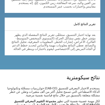
بين العين واليد، سرعة المعالجة، زمن الكمون، إلخ. إنّه يستخدم
مقاييس واختبارات بحسب عمر المستخدم.
تقرير النتائج كامل
بعد نهاية اختبار التنسيق، ستتلقّى تقرير النتائج المفصلة الذي يظهر
مؤشر خطر نقص مشاكل الحركة (المستوى المنخفض-المتوسط-
العالي)، الأعراض، إشارات الخطر، المعلومات المعرفية، تحليل النتائج
والنصائح. تعطي النتائج معلومات مهمة والأساس لتحديد خطط الدعم
أو اتّجاه المريض إلى الاختبصاصي ليقوم باختبارات وينظر في الحالة.
نتائج سيكومترية
يستخدم الاختبار المعرفي للتنسيق (CAB-CO) خوارزميات مسجّلة وتكنولوجيا
الذكاء الاصطناعي التي تسمح تحليل أكثر من ألف متغيرات وتعلن عن خطر
مشكلة متعلقة بالتنسيق من خلال نتائج قياسية نفسية مرضية.
لكل مهمة عصبية-نفسية التي تظهر
مجموعة التقييم المعرفي للتنسيق
(CAB-CO) التي تمّ تطوّرها بحسب الطريقة العلمية
. إنّه يسمح ضمان