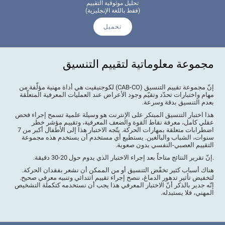
تحليل موثوقية التقييم
(فقط باللغة الإنجليزية)
تحميل
مجموعة معلوماتية لتقييم التنسيق
إنّ مجموعة تقييم التنسيق (CAB-CO) لكوجنيفيت هي أداة مهنية مؤلّفة من
مهام واختبارات تحدّد وتقيّم وجود الأعراض عند العمليات المعرفية المتعلّقة
بعدم التنسيق بدقة وسرعة.
هذا اختبار التنسيق المبتكر على الإنترنت هو وسيلة علمية تسمح إجراء فحص
عقلي كامل، معرفة نقاط القوة والضعف المعرفية، وتقييم مؤشر خطر
اضطرابات متعلقة بمهارات الحركة. يتّجه الاختبار هذا إلى الأطفال أكبر من 7
سنوات، الشباب والبالغين. يستطيع أي مستخدم أن يستخدم هذه مجموعة
التقييم العصبي-النفسي بدون صعوبة.
.إنّ تقرير النتائج متاحاً بعد إجراء الاختبار الذي يدوم حول 20-30 دقيقة.
هناك أسباب كثير تخفّض التنسيق أو من الممكن أن نشعر بفقدان الحركة.
لتخفيض تأثير تدهور الدماغ، ننصح إجراء تقييم اتتدائي وتنبيه معرفي صحيح.
إنّه جدير بالذكر أنّ الاختبار المعرفي هذا يجب أن نستخدمه كتكملة التشخيص
المهني، فلا يستبدله.