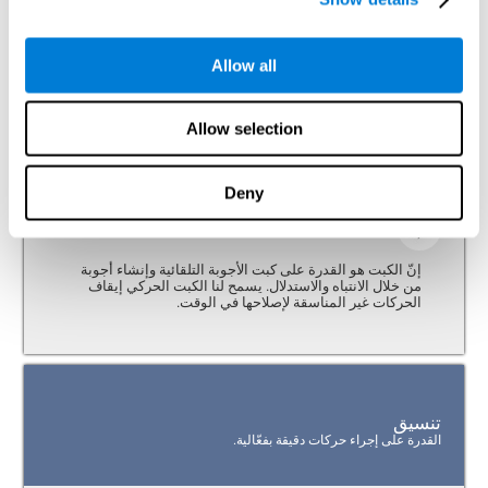
تساعد في معرفة أهمية الأعراض.
تعتبر مجموعة التقييم المعرفي للتنسيق لكوجنيفيت (CAB-CO) مهمّاً جدّاً
قياس المهارات التالية في منطقة التنسيق:
Allow all
انتباه
Allow selection
القدرة على تجنّب الذهول والتركيز في المعلومات المهمّة.
Deny
الكبت
إنّ الكبت هو القدرة على كبت الأجوبة التلقائية وإنشاء أجوبة
من خلال الانتباه والاستدلال. يسمح لنا الكبت الحركي إيقاف
الحركات غير المناسقة لإصلاحها في الوقت.
تنسيق
القدرة على إجراء حركات دقيقة بفعّالية.