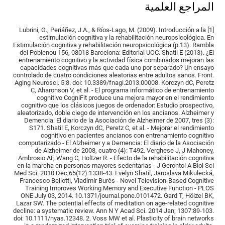
المراجع العلمية
[1] Lubrini, G., Periáñez, J.A., & Ríos-Lago, M. (2009). Introducción a la
estimulación cognitiva y la rehabilitación neuropsicológica. En
Estimulación cognitiva y rehabilitación neuropsicológica (p.13). Rambla
del Poblenou 156, 08018 Barcelona: Editorial UOC. Shatil E (2013). ¿El
entrenamiento cognitivo y la actividad física combinados mejoran las
capacidades cognitivas más que cada uno por separado? Un ensayo
controlado de cuatro condiciones aleatorias entre adultos sanos. Front.
Aging Neurosci. 5:8. doi: 10.3389/fnagi.2013.00008. Korczyn dC, Peretz
C, Aharonson V, et al. - El programa informático de entrenamiento
cognitivo CogniFit produce una mejora mayor en el rendimiento
cognitivo que los clásicos juegos de ordenador: Estudio prospectivo,
aleatorizado, doble ciego de intervención en los ancianos. Alzheimer y
Demencia: El diario de la Asociación de Alzheimer de 2007, tres (3):
S171. Shatil E, Korczyn dC, Peretz C, et al. - Mejorar el rendimiento
cognitivo en pacientes ancianos con entrenamiento cognitivo
computarizado - El Alzheimer y a Demencia: El diario de la Asociación
de Alzheimer de 2008, cuatro (4): T492. Verghese J, J Mahoney,
Ambrosio AF, Wang C, Holtzer R. - Efecto de la rehabilitación cognitiva
en la marcha en personas mayores sedentarias - J Gerontol A Biol Sci
Med Sci. 2010 Dec;65(12):1338-43. Evelyn Shatil, Jaroslava Mikulecká,
Francesco Bellotti, Vladimír Burěs - Novel Television-Based Cognitive
Training Improves Working Memory and Executive Function - PLOS
ONE July 03, 2014. 10.1371/journal.pone.0101472. Gard T, Hölzel BK,
Lazar SW. The potential effects of meditation on age-related cognitive
decline: a systematic review. Ann N Y Acad Sci. 2014 Jan; 1307:89-103.
doi: 10.1111/nyas.12348. 2. Voss MW et al. Plasticity of brain networks