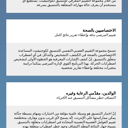
من خلال مجموعة التقييم المعرفي للتنسيق لكوجنيفيت، يستطيع أي
مستخدم أن يعرف حالة مهاراته المتعلّقة بالتنسيق بسرعة.
الاختصاصيين بالصحة
تقييم المرضى بدقة وإعطاء تقرير نتائج كامل
تسمح مجموعة التقييم العصبي-النفسي للتنسيق لكوجنيفيت المساعدة
الاختصاصيين بالصحة في الكشف، التشخيص والتدخّل في أي اضطراب
متعلّق بالتنسيق. إنّ كشف الإشارات المعرفية هو الخطوة الأولى لتشخيص
اضطرابات الحركة. بهذا البرنامج القوي لإدارة المرضى يمكننا دراسة
متغيرات مختلفة وإعطاء تقارير شخصية.
الوالدين، مقدّمي الرعاية وغيره
اكتشاف خطر مشاكل التنسيق عند الأقرباء
إنّ اختبار التنسيق هو وسيلة علمية مؤلفة من اختبارات ومهام بسيطة جذّابة
يمكن مماراستها على الإنترنت. إنّه يسمح لأي قريب بدون معارف متخصّصة
تقييم العوامل العصبية-النفسية المحدّدة في اضطرابات متعلّقة بالتنسيق.
يسمح جهاز النتائج المعقّد اكتشاف وجود خطر اضطراب متعلّقة بهذه