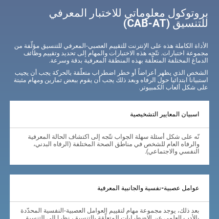
بروتوكول معلوماتي للاختبار المعرفي
للتنسيق (CAB-AT)
الأداة الكاملة هذه على الإنترنت للتقييم العصبي-المعرفي للتنسيق مؤلّفة من
مجموعة اختبارات. تتّجه هذه الاختبارات والمهام إلى تحديد وتقييم وظائف
الدماغ المختلفة المتعلّقة بهذه المنطقة المعرفية بدقة وسرعة.
الشخص الذي يظهر أعراضاً أو خطر اضطراب متعلّقة بالحركة يجب أن يجيب
استبيانا ابتدائيا حول الرفاه وبعد ذلك يجب أن يقوم ببعض تمارين ومهام مثبتة
على شكل ألعاب الكمبيوتر.
اسبيان المعايير التشخيصية
نّه على شكل أسئلة سهلة الجواب تتّجه إلى اكتشاف الحالة المعرفية
والرفاه العام للشخص في مناطق الصحة المختلفة (الرفاه البدني،
النفسي والاجتماعي).
عوامل عصبية-نفسية والجانبية المعرفية
بعد ذلك، يوجد مجموعة مهام لتقييم العوامل العصبية-النفسية المحدّدة
بالأدب العلمي عن الاضطرابات المتعلّقة بالتنسيق، نظرا إلى التنسيق