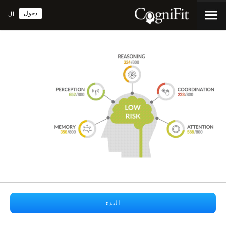
دخول
ال
البدء