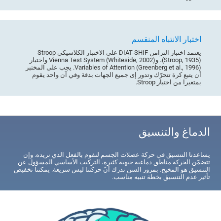
اختبار الانتباه المنقسم
يعتمد اختبار التزامن DIAT-SHIF على الاختبار الكلاسيكي Stroop
(Stroop, 1935)، وVienna Test System (Whiteside, 2002) واختبار
Variables of Attention (Greenberg et al., 1996). يجب على المختبر
أن يتبع كرة تتحرّك وتدور إى جميع الجهات بدقة وفي آن واحد يقوم
بمتغيرا من اختبار Stroop.
الدماغ والتنسيق
يساعدنا التنسيق في حركة عضلات الجسم لنقوم بالفعل الذي نريده. وإن
تتضمّن الحركة مناطق دماغية جبهية كثيرة، التركيب الأساسي المسؤول عن
التنسيق هو المخيخ. بمرور السن ندرك أنّ حركتنا ليس سريعة. يمكننا تخفيض
تأثير عدم التنسيق بخطة تنبيه مناسب.