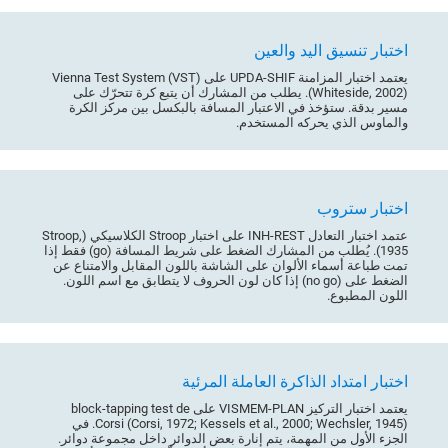
اختبار تنسيق اليد والعين
يعتمد اختبار المزامنة UPDA-SHIF على Vienna Test System (VST)
(Whiteside, 2002). يطلب من المشارك أن يتبع كرة تتحرّك على
مسير بدقة. ستؤخذ في الاعتبار المسافة بالبكسل بين مركز الكرة
والماوس الذي يحركه المستخدم.
اختبار ستروب
عتمد اختبار التعادل INH-REST على اختبار Stroop الكلاسيكي (Stroop,
1935). يُطلب من المشارك الضغط على شريط المسافة (go) فقط إذا
تمت طباعة أسماء الألوان على الشاشة باللون المقابل والامتناع عن
الضغط على (no go) إذا كان لون الحروف لا يتطابق مع اسم اللون.
اللون المطبوع.
اختبار امتداد الذاكرة العاملة المرئية
يعتمد اختبار التركيز VISMEM-PLAN على block-tapping test de
Corsi (Corsi, 1972; Kessels et al., 2000; Wechsler, 1945). في
الجزء الأول من المهمة، يتم إنارة بعض الدوائر داخل مجموعة دوائر.