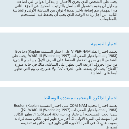
يجب على الشخص الذي يجري الاختبار أن يتذكّر الدوائر التي أضاءت
ويحاول أن يقوم بتشغيل التسلسل بالترتيب الصحيح. في الجزء الثاني
من المهمة، يتم إضافة تأخير لمدة 4 ثوانٍ بين الشاشة الأولى والشاشة
الثانية، من أجل زيادة الوقت الذي يجب أن يحتفظ فيه المستخدم
بالمعلومات.
اختبار التسمية
يعتمد اختبار الفك VIPER-NAM على اختبار التسمية Boston (Kaplan
et al., 1983) واختبار المفردات WAIS-III (Wechsler, 1997). يجب على
الشخص الذي يجري الاختبار الضغط على الحرف الأولّ من اسم الشيء
من بين الحروف الأربعة التي تظهر على الشاشة. مثلا، في حالة صورة
"التفاح" يجب أن يضغط على الحرف "ت"، ولا على ج، ب وم التي تظهر
أيضا على الشاشة.
اختبار الذاكرة المعجمية متعددة الوسائط
يعتمد اختبار التحديد COM-NAM على اختبار التسمية Boston (Kaplan
et al., 1983) واختبار المفردات WAIS-III (Wechsler, 1997). لكلّ
شيء يجب المستخدم أن يختار من بين ثلاثة احتمالات: 1. يظهر الكائن
في المهمة في المرة الأولى، 2. آخر مرة ظهر فيها الكائن تمت قراءته
بصوت عالٍ، 3. في المرة الأخيرة التي ظهر فيها الكائن تم تقديمه
كصورة.