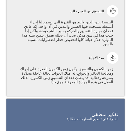
التنسيق بين العين - اليد
التنسيق بين العين واليد هو القدرة التي تسمح لنا إجراء
أنشطة نستخدم فيها العينين واليدين في آن واحد. إنّه عادي
فقدان مهارة التنسيق والحركة بسبب الشيخوخة، ولكن إذا
حدث هذا في سن مبكر، يجب أن نحلّله بعمق. ننصح تنبيه هذا
المهارة خلال حياتنا كلها لتخفيض خطر اضطرابات مسببة
بالسن.
مدة الإجابة
زمن الكمون والتنسيق. يكون زمن الكمون القدرة على إدراك
ومعالجة الحافز والجواب له. مثلا، الجواب لحالة عاجلة محدّدة
بسرعة وفعالية. قد يبطّئ فقدان التنسيق زمن الكمون، لذلك
العمل في هذه المهارة المعرفية مهمّ جدّاً.
تفكير منطقى
القدرة على تنظيم المعلومات بفعّالية.