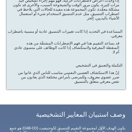
إذا وجدت أعراض لاضطرابات حركية، فهو مهمّ إجراء تشخيص جيّد.
مرات كثيرة، يكون مرور الوقت والشيخوخة السبب، والأخرى قد تكون
مشكلة معقّدة. تكون المجموعة هذه مفيدة للحالات التي يلاحظ في
اضطراب التنسيق، مثل عدم التنسيق لاستخدام شيء أو استعمال
الأشياء باليديين، إلخز
المساعدة في التحديد إذا كانت تغييرات التنسيق عادية أو مسببة باضطراب
معرفي.
قد يساعد التقييم هذا في فهم الإضطرابات المشتقّة من هذه
المنقطة المعرفية ولاستكشاف إذا كانت الوظائف على متسوى عادي
أم لا.
التكملة والتعمق في التشخيص
إنّ هذا الاستكشاف العصبي-النفسي مناسب للناس الذي عانوا من
ضرر عضوي معروف، وللمرضى بأمراض مختلفة الذي يعانون من
نقص معرفي متعلّق بالتنسيق.
وصف استبيان المعايير التشخيصية
يكون الهدف الأوّل لمجموعة التقييم للتنسيق لكوجنيفيت (CAB-CO) هو جمع