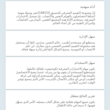
أداة منهجية
إنّ مجموعة التقييم المعرفي للتنسيق (CAB-CO) هي وسيلة مهنية
أنشأها اختصاصيّون بالعولم النفس والأعصاب. تمّ تسجيل الاختبارات
المعرفية. يستخدم الأداة هذه المجتمع العلمي، المدارس، الجامعات
والمراكز الطبية من كل أنحاء العالم.
سهل الإدارة
يستطيع أي مستخدم (طبيب، عالم النفس، مدرّس، إلخ) أن يستعمل
هذه مجموعة التقييم العصبي-النفسي بدون معارف عن علم
الأعصاب أو الحوسبة. يسمح الشكل التفاعلي إدارة سهلة فعالة.
سهل الاستخدام
تكون مهام الاختبارات المعرفية لكوجنيفيت تلقائيّة بكاملها،
فيستطيع المستخدم أن يقوم بها من منزله. عندما ينصح الاختصاصيّ
بالصحة هذا التقييم المعرفي، يمكن للمستخدم إجراؤه في غرفة
الطبيب أو من أي مكان بالأتصال بالإنترنت، الأمر الذي يسمح توفير
الوقت لتحرير التقارير.
تقرير النتائج مفصّل
يكون جميع المهام تلقائية على شكل ألعاب مسلية، الأمر الذي يسهّل
فهمها، لا سيما في حالة الأطفال.