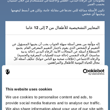
معلومات عن الرفاه البدني، العقلي والاجتماعي للمستخدم من خلال استبيان
بحسب العمر.
تكون الأسئلة مماثلة للتي نجدها في مقابلة عامة، ولكن هي أبسط ليفهمها
ويجيبها أي شخص.
المعايير التشخيصية للأطفال من 7 إلى 12 عاما
إنّه مؤلّفة من بعض أسئلة سهلة الجواب يجب أن يجيبها المسؤول عن
التقييم أو الشخص الذي يقوم باختبار التقييم المعرفي العام. يجمع
الاستطلاع أسئلة عن المجالات الآتية: الرفاه البدني (حالة بدنية
مناسبة)، الرفاه النفسي (حالة جيدة للعمليات المعرفية والحسية)
والرفاه الاجتماعي (علاقات صحية مع الناس حولنا). تتكيّف أسئلة كلّ
مجال للحياة اليومية للأطفال والمراهقين.
المعايير التشخيصية للأطفال من 7 إلى 12 عاما
This website uses cookies
We use cookies to personalise content and ads, to
إنّه مؤلّفة من بعض أسئلة سهلة الجواب يجب أن يجيبها المسؤول عن
التقييم. يجمع الاستطلاع أسئلة عن المجالات الآتية: الرفاه البدني
provide social media features and to analyse our traffic.
(حالة بدنية مناسبة)، الرفاه النفسي (حالة جيدة للعمليات المعرفية
We also share information about your use of our site with
والحسية) والرفاه الاجتماعي (علاقات صحية مع الناس حولنا). تتكيّف