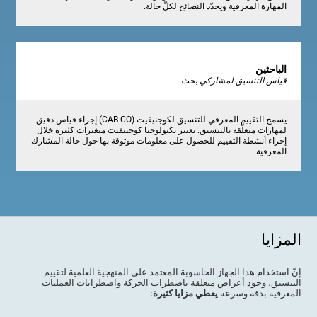
المهارة المعرفية ويحدّد النصائح لكلّ حالة.
الباحثين
قياس التنسيق لمشاركي بحث
يسمح التقييم المعرفي للتنسيق لكوجنيفيت (CAB-CO) إجراء قياس دقيق
لمهارات متعلّقة بالتنسيق. تعتبر تكنولوجيا كوجنيفيت متغيرات كثيرة خلال
إجراء أنشطة التقييم للحصول على معلومات موثوقة بها حول حالة المشارك
المعرفية.
المزايا
إنّ استخدام هذا الجهاز الحاسوبة المعتمد على المنهجية العلمية لتقييم
التنسيق، وجود أعراض متعلقة باضطراب الحركة واضطرابات العمليات
المعرفية بدقة وسرعة
يعطي مزايا كثيرة
: