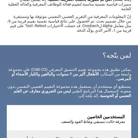
مميزات قياسية نفسية مناسبة لتقييم فعالة للوظائف المعرفية والحالة العقلية
العامة.
إنّ المعلومات المعرفية من التقرير العصبي-النفسي موثوقة بها ومستقرة.
من خلال تصميم بحث، تم الحصول على نتائج قياسية نفسية بقييم قريبة من 9،
مثل معامل Alpha لCronbach. قد حصلت الاختبارات Test -Retest على قيم
قريبة من 1، ألأمر الذي يؤكّد الدقة.
لمن يتّجه؟
يمكنن تطبيق هذه مجموعة تقييم التنسيق المعرفي (CAB-CO) على مجموعة
واسعة من السكان،
الأطفال أكبر من 7 سنوات، والبالغين والكبار الأصحاء أو
المرضى.
.
يستطيع أي مستخدم أن يستعمل هذه مجموعة التقييم العصبي-النفسي بدون
صعوبة. لاستعمال هذا البرنامج الطبي
ليس من الضروري معارف عن العلم
العصبي أو الحوسبة.
إنّه يتّجه إلى:
المستخدمين الخاصين
معرفة حالت تنسيقي ونقاط القوة والضعف