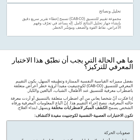
تحليل ونصائح
مجموعة تقييم للتنسيق (CAB-CO) تسمح إعطاء تقرير سريع دقيق
بإنشاء جهاز تحليل النتائج كامل. إنّه يساعد في تعرّف وفهم
الأعراض، نقاط القوة والضعف ومؤشّر الخطر.
ما هي الحالة التي يجب أن نطبّق هذا الاختبار
المعرفي للتركيز؟
بفضل مميزاته القياسية النفسية الممتازة وتطبيقه السهل، يكون التقييم
المعرفي للتنسيق (CAB-CO) لكوجنيفيت مفيداً لرؤية خطر أعراض متعلقة
باضطراب معرفية للتنسيق عند الأطفال، الشباب، البالغين والكبار.
إذا فكرت أنّ شخصا يعاني من أي اضطراب متعلقة بالتنسيق أو أردت معرفة
حالته المعرفية، ننصح إجراء التقييم هذا. إنّ اتّباع المعلومات المعرفية ورفاه
الشخص يسمح
الكشف المبكر لاضطرابات مختلفة
ويسهل ابتداء العلاج.
تكون الاختبارات العصبية-النفسية لكوجنييت مفيدة لاكتشاف:
صعوبات الحركة