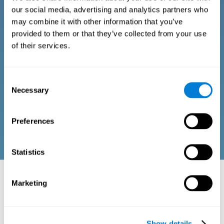
أسئلة كلّ مجال للحياة اليومية للأطفال والمراهقين.
our social media, advertising and analytics partners who
may combine it with other information that you’ve
provided to them or that they’ve collected from your use
المعايير التشخيصية للبالغين والكبار
of their services.
إنّه مؤلّفة من بعض أسئلة سهلة الجواب يجب أن يجيبها المسؤول عن
Consent
التقييم أو الشخص الذي يقوم باختيار التقييم المعرفي العام. يجمع
Necessary
Selection
الاستطلاع أسئلة عن المجالات الآتية: الرفاه البدني (حالة بدنية
مناسبة)، الرفاه النفسي (حالة جيدة للعمليات المعرفية والحسية)
والرفاه الاجتماعي (علاقات صحية مع الناس حولنا). تتكيّف أسئلة كلّ
مجال للحياة اليومية وأنشطة البالغين والكبار.
Preferences
Statistics
الجوانب العصبية-النفسية المقيمة: القدرات
Marketing
والمناطق المعرفية
يجب أن ننظر في المشاكل الحركية، فعدم التنسيق مسبّب أحيانا بمرض مهمّ.
إنّ معرفة حالة المهارات المعرفية المختلفة المتعلّقة بمنطقة التنسيق قد
Show details