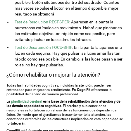
posible el botón situándose dentro del cuadrado. Cuantos
más veces se pulse el botón en el tiempo disponible, mejor
resultado se obtendrá.
Test de Resolución REST-SPER
: Aparecen en la pantalla
numerosos estímulos en movimiento. Habrá que pinchar en
los estímulos objetivo tan rápido como sea posible, pero
evitando pinchar en los estímulos intrusos.
Test de Desatención FOCU-SHIF
: En la pantalla aparece una
luz en cada esquina. Hay que pulsar las luces amarillas tan
rápido como sea posible. En cambio, si las luces pasan a ser
rojas, no hay que pulsarlas.
¿Cómo rehabilitar o mejorar la atención?
Todas las habilidades cognitivas, incluidas la atención, pueden ser
entrenadas para mejorar su rendimiento. En
CogniFit
ofrecemos la
posibilidad de hacerlo de manera profesional.
La
plasticidad cerebral
es la base de la rehabilitación de la atención y de
las demás capacidades cognitivas
. El cerebro y sus conexiones
neuronales se fortalecen con el uso de las funciones que dependen de
éstos. De modo que, si ejercitamos frecuentemente la atención, las
conexiones cerebrales de las estructuras implicadas en esta capacidad se
fortalecerán.
CogniFit
está formado por un completo equipo de profesionales