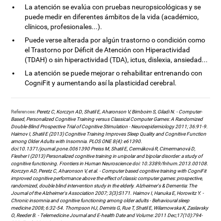
La atención se evalúa con pruebas neuropsicológicas y se
puede medir en diferentes ámbitos de la vida (académico,
clínicos, profesionales...).
Puede verse alterada por algún trastorno o condición como
el Trastorno por Déficit de Atención con Hiperactividad
(TDAH) o sin hiperactividad (TDA), ictus, dislexia, ansiedad...
La atención se puede mejorar o rehabilitar entrenando con
CogniFit y aumentando así la plasticidad cerebral.
References:
Peretz C, Korczyn AD, Shatil E, Aharonson V, Birnboim S, Giladi N. - Computer-
Based, Personalized Cognitive Training versus Classical Computer Games: A Randomized
Double-Blind Prospective Trial of Cognitive Stimulation - Neuroepidemiology 2011; 36:91-9.
Haimov I, Shatil E (2013) Cognitive Training Improves Sleep Quality and Cognitive Function
among Older Adults with Insomnia. PLOS ONE 8(4): e61390.
doi:10.1371/journal.pone.0061390 Preiss M, Shatil E, Cermáková R, Cimermanová D,
Flesher I (2013) Personalized cognitive training in unipolar and bipolar disorder: a study of
cognitive functioning. Frontiers in Human Neuroscience doi: 10.3389/fnhum.2013.00108.
Korczyn AD, Peretz C, Aharonson V, et al. - Computer based cognitive training with CogniFit
improved cognitive performance above the effect of classic computer games: prospective,
randomized, double blind intervention study in the elderly. Alzheimer's & Dementia: The
Journal of the Alzheimer's Association 2007; 3(3):S171. Haimov I, Hanuka E, Horowitz Y. -
Chronic insomnia and cognitive functioning among older adults - Behavioural sleep
medicine 2008; 6:32-54. Thompson HJ, Demiris G, Rue T, Shatil E, Wilamowska K, Zaslavsky
O, Reeder B. - Telemedicine Journal and E-health Date and Volume: 2011 Dec;17(10):794-