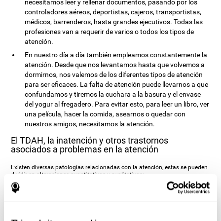
necesitamos leer y rellenar documentos, pasando por los
controladores aéreos, deportistas, cajeros, transportistas,
médicos, barrenderos, hasta grandes ejecutivos. Todas las
profesiones van a requerir de varios o todos los tipos de
atención.
En nuestro día a día también empleamos constantemente la
atención. Desde que nos levantamos hasta que volvemos a
dormirnos, nos valemos de los diferentes tipos de atención
para ser eficaces. La falta de atención puede llevarnos a que
confundamos y tiremos la cuchara a la basura y el envase
del yogur al fregadero. Para evitar esto, para leer un libro, ver
una película, hacer la comida, asearnos o quedar con
nuestros amigos, necesitamos la atención.
El TDAH, la inatención y otros trastornos
asociados a problemas en la atención
Existen diversas patologías relacionadas con la atención, estas se pueden
dividir en alteraciones cuantitativas y cualitativas:
El trastorno más conocido de la atención es, probablemente, el
Trastorno
por Déficit de Atención con Hiperactividad (TDAH)
o sin hiperactividad
(TDA). Este trastorno conlleva una dificultad para dirigir y controlar la
atención, así como la conducta en general. Se ha descubierto que el
cerebro de las personas con TDAH muestra una serie de diferencias