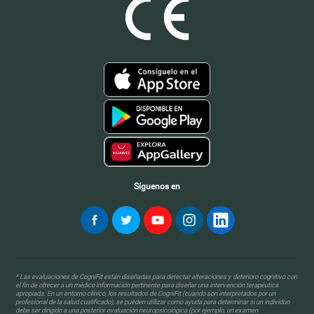
Síguenos en
* Las evaluaciones de CogniFit están diseñadas para detectar alteraciones y deterioro cognitivo con
el fin de ofrecer a un médico información pertinente para diseñar una intervención terapéutica
apropiada. En un entorno clínico, los resultados de CogniFit (cuando son interpretados por un
profesional de la salud cualificado), se pueden utilizar como ayuda para determinar si un individuo
debe ser dirigido a una posterior evaluación neuropsicológica (por ejemplo, un examen