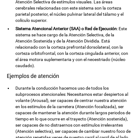
Atención Selectiva de estímulos visuales. Las áreas
cerebrales relacionadas con este sistema son la corteza
parietal posterior, el núcleo pulvinar lateral del tálamo y el
colículo superior.
Sistema Atencional Anterior (SAA) o Red de Ejecución
: Este
sistema se hace cargo de la Atención Selectiva, de la
Atención Sostenida y de la Atención Dividida. Está
relacionado con la corteza prefrontal dorsolateral, con la
corteza orbitofrontal, con la corteza cingulada anterior, con
el área motora suplementaria y con el neoestriado (núcleo
caudado).
Ejemplos de atención
Durante la conducción hacemos uso de todos los
subprocesos atencionales: Necesitamos estar despiertos al
volante (Arousal), ser capaces de centrar nuestra atención
en los estímulos de la carretera (Atención focalizada), ser
capaces de mantener la atención durante largos periodos de
tiempo en lo que ocurre en el trayecto (Atención sostenida),
ser capaces de no distraernos con estímulos irrelevantes
(Atención selectiva), ser capaces de cambiar nuestro foco de
atención repetidas veces de nuestro carril al carril de al lado