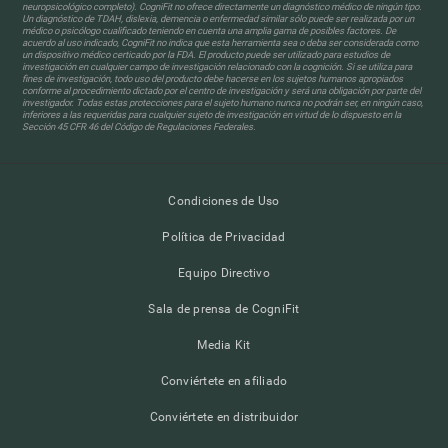
neuropsicológico completo). CogniFit no ofrece directamente un diagnóstico médico de ningún tipo.
Un diagnóstico de TDAH, dislexia, demencia o enfermedad similar sólo puede ser realizada por un
médico o psicólogo cualificado teniendo en cuenta una amplia gama de posibles factores. De
acuerdo al uso indicado, CogniFit no indica que esta herramienta sea o deba ser considerada como
un dispositivo médico certicado por la FDA. El producto puede ser utilizado para estudios de
investigación en cualquier campo de investigación relacionado con la cognición. Si se utiliza para
fines de investigación, todo uso del producto debe hacerse en los sujetos humanos apropiados
conforme al procedimiento dictado por el centro de investigación y será una obligación por parte del
investigador. Todas estas protecciones para el sujeto humano nunca no podrán ser, en ningún caso,
inferiores a las requeridas para cualquier sujeto de investigación en virtud de lo dispuesto en la
Sección 45 CFR 46 del Código de Regulaciones Federales.
Condiciones de Uso
Política de Privacidad
Equipo Directivo
Sala de prensa de CogniFit
Media Kit
Conviértete en afiliado
Conviértete en distribuidor