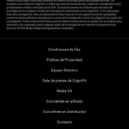
médico o psicólogo cualificado teniendo en cuenta una amplia gama de posibles factores. De
acuerdo al uso indicado, CogniFit no indica que esta herramienta sea o deba ser considerada como
un dispositivo médico certicado por la FDA. El producto puede ser utilizado para estudios de
investigación en cualquier campo de investigación relacionado con la cognición. Si se utiliza para
fines de investigación, todo uso del producto debe hacerse en los sujetos humanos apropiados
conforme al procedimiento dictado por el centro de investigación y será una obligación por parte del
investigador. Todas estas protecciones para el sujeto humano nunca no podrán ser, en ningún caso,
inferiores a las requeridas para cualquier sujeto de investigación en virtud de lo dispuesto en la
Sección 45 CFR 46 del Código de Regulaciones Federales.
Condiciones de Uso
Política de Privacidad
Equipo Directivo
Sala de prensa de CogniFit
Media Kit
Conviértete en afiliado
Conviértete en distribuidor
Contacto