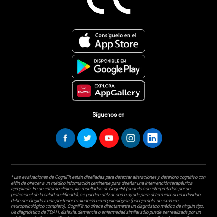
Síguenos en
* Las evaluaciones de CogniFit están diseñadas para detectar alteraciones y deterioro cognitivo con
el fin de ofrecer a un médico información pertinente para diseñar una intervención terapéutica
apropiada. En un entorno clínico, los resultados de CogniFit (cuando son interpretados por un
profesional de la salud cualificado), se pueden utilizar como ayuda para determinar si un individuo
debe ser dirigido a una posterior evaluación neuropsicológica (por ejemplo, un examen
neuropsicológico completo). CogniFit no ofrece directamente un diagnóstico médico de ningún tipo.
Un diagnóstico de TDAH, dislexia, demencia o enfermedad similar sólo puede ser realizada por un