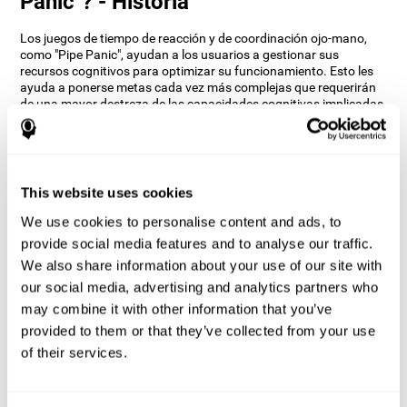
Panic"? - Historia
Los juegos de tiempo de reacción y de coordinación ojo-mano,
como "Pipe Panic", ayudan a los usuarios a gestionar sus
recursos cognitivos para optimizar su funcionamiento. Esto les
ayuda a ponerse metas cada vez más complejas que requerirán
de una mayor destreza de las capacidades cognitivas implicadas,
ayudándoles a estimularlas.
¿Cómo mejora el juego mental “Pipe
Panic” mis habilidades cognitivas?
This website uses cookies
Jugar a "Pipe Panic" estimula un patrón de activación neural
We use cookies to personalise content and ads, to
específico. Repetir y entrenar de manera consistente este patrón
puede ayudar a optimizar las conexiones neuronales, y a que los
provide social media features and to analyse our traffic.
circuitos neurales se reorganicen y recuperen funciones
We also share information about your use of our site with
cognitivas debilitadas o dañadas.
our social media, advertising and analytics partners who
El juego del "Pipe Panic" ayuda a ejercitar el tiempo de reacción, la
may combine it with other information that you’ve
coordinación ojo-mano y la percepción visual. Estimular de
provided to them or that they’ve collected from your use
manera consistente estas habilidades, puede ayudar a crear
nuevas sinapsis, y mejoren las funciones cognitivas.
of their services.
¿Qué pasa cuando no entreno mis
capacidades cognitivas?