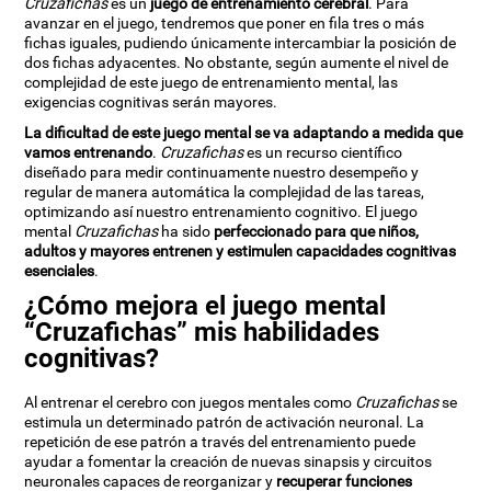
Cruzafichas
es un
juego de entrenamiento cerebral
. Para
avanzar en el juego, tendremos que poner en fila tres o más
fichas iguales, pudiendo únicamente intercambiar la posición de
dos fichas adyacentes. No obstante, según aumente el nivel de
complejidad de este juego de entrenamiento mental, las
exigencias cognitivas serán mayores.
La dificultad de este juego mental se va adaptando a medida que
vamos entrenando
.
Cruzafichas
es un recurso científico
diseñado para medir continuamente nuestro desempeño y
regular de manera automática la complejidad de las tareas,
optimizando así nuestro entrenamiento cognitivo. El juego
mental
Cruzafichas
ha sido
perfeccionado para que niños,
adultos y mayores entrenen y estimulen capacidades cognitivas
esenciales
.
¿Cómo mejora el juego mental
“Cruzafichas” mis habilidades
cognitivas?
Al entrenar el cerebro con juegos mentales como
Cruzafichas
se
estimula un determinado patrón de activación neuronal. La
repetición de ese patrón a través del entrenamiento puede
ayudar a fomentar la creación de nuevas sinapsis y circuitos
neuronales capaces de reorganizar y
recuperar funciones