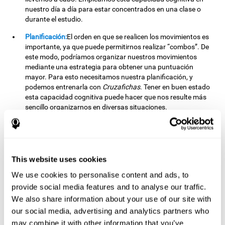
nuestro día a día para estar concentrados en una clase o
durante el estudio.
Planificación:
El orden en que se realicen los movimientos es
importante, ya que puede permitirnos realizar “combos”. De
este modo, podríamos organizar nuestros movimientos
mediante una estrategia para obtener una puntuación
mayor. Para esto necesitamos nuestra planificación, y
podemos entrenarla con
Cruzafichas
. Tener en buen estado
esta capacidad cognitiva puede hacer que nos resulte más
sencillo organizarnos en diversas situaciones.
Frecuentemente hacemos uso de nuestra planificación
cuando organizamos nuestros trabajos escolares o
universitarios: si nos planificamos bien, podemos
terminarlos con mayor facilidad.
This website uses cookies
Percepción visual:
Para unir los estímulos sin cometer
We use cookies to personalise content and ads, to
errores, necesitaremos distinguir correctamente las
diferencias entre ellas. Al estimular nuestra percepción visual
provide social media features and to analyse our traffic.
con este reto mental, es posible potenciar su estado. Una
We also share information about your use of our site with
buena percepción visual nos permite interpretar y distinguir
our social media, advertising and analytics partners who
correctamente los estímulos que nos rodean. Así, también
may combine it with other information that you’ve