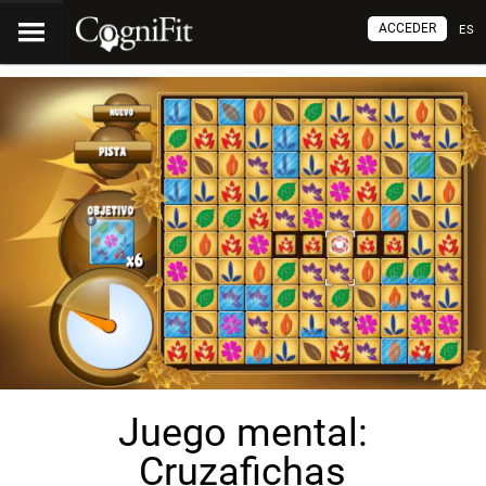
ACCEDER
ES
Juego mental:
Cruzafichas