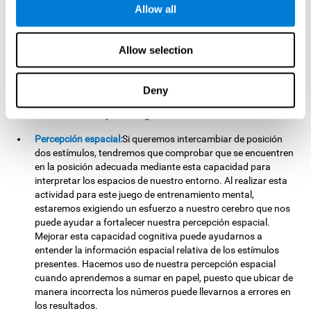
Memoria no verbal:
Recordar la localización de los diferentes
Allow all
grupos de estímulos puede ayudarnos a realizar jugadas
más elaboradas. Esto lo llevamos a cabo mediante nuestra
memoria no verbal. Practicando
Cruzafichas
es posible
Allow selection
favorecer el estado de esta capacidad cognitiva. Al entrenar
nuestra memoria no verbal con este juego, podría
resultarnos más sencillo memorizar información de carácter
Deny
visual. Hacemos uso de esta capacidad cognitiva cuando
estudiamos dibujos o imágenes relevantes.
Percepción espacial:
Si queremos intercambiar de posición
dos estímulos, tendremos que comprobar que se encuentren
en la posición adecuada mediante esta capacidad para
interpretar los espacios de nuestro entorno. Al realizar esta
actividad para este juego de entrenamiento mental,
estaremos exigiendo un esfuerzo a nuestro cerebro que nos
puede ayudar a fortalecer nuestra percepción espacial.
Mejorar esta capacidad cognitiva puede ayudarnos a
entender la información espacial relativa de los estímulos
presentes. Hacemos uso de nuestra percepción espacial
cuando aprendemos a sumar en papel, puesto que ubicar de
manera incorrecta los números puede llevarnos a errores en
los resultados.