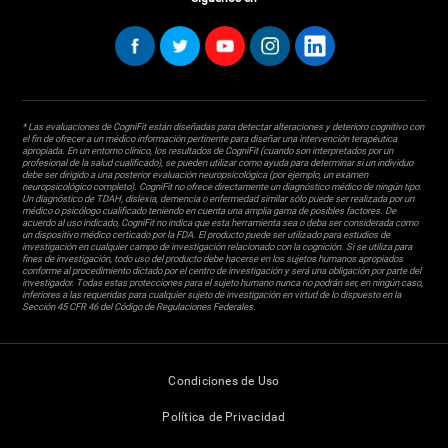
* Las evaluaciones de CogniFit están diseñadas para detectar alteraciones y deterioro cognitivo con
el fin de ofrecer a un médico información pertinente para diseñar una intervención terapéutica
apropiada. En un entorno clínico, los resultados de CogniFit (cuando son interpretados por un
profesional de la salud cualificado), se pueden utilizar como ayuda para determinar si un individuo
debe ser dirigido a una posterior evaluación neuropsicológica (por ejemplo, un examen
neuropsicológico completo). CogniFit no ofrece directamente un diagnóstico médico de ningún tipo.
Un diagnóstico de TDAH, dislexia, demencia o enfermedad similar sólo puede ser realizada por un
médico o psicólogo cualificado teniendo en cuenta una amplia gama de posibles factores. De
acuerdo al uso indicado, CogniFit no indica que esta herramienta sea o deba ser considerada como
un dispositivo médico certicado por la FDA. El producto puede ser utilizado para estudios de
investigación en cualquier campo de investigación relacionado con la cognición. Si se utiliza para
fines de investigación, todo uso del producto debe hacerse en los sujetos humanos apropiados
conforme al procedimiento dictado por el centro de investigación y será una obligación por parte del
investigador. Todas estas protecciones para el sujeto humano nunca no podrán ser, en ningún caso,
inferiores a las requeridas para cualquier sujeto de investigación en virtud de lo dispuesto en la
Sección 45 CFR 46 del Código de Regulaciones Federales.
Condiciones de Uso
Política de Privacidad