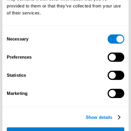
podríamos mejorar nuestro desempeño en actividades de
provided to them or that they’ve collected from your use
nuestro día a día que requieran de esta capacidad cognitiva,
como distinguir las diferentes letras en un texto.
of their services.
Otras capacidades cognitivas
relevantes son:
Consent
Necessary
Selection
Velocidad de procesamiento:
En este juego de entrenamiento
Preferences
cerebral el tiempo es limitado, por lo que deberemos ser
veloces a la hora de emparejar los estímulos. Además, el
panel cambia cada vez que combinamos un grupo de
Statistics
estímulos iguales, por lo que tenemos que procesar
constantemente una gran cantidad de datos cambiantes. Al
realizar este juego de entrenamiento mental es posible
estimular nuestra velocidad de procesamiento. Al
Marketing
estimularla mediante
Cruzafichas
, sería posible reducir el
tiempo que tardamos al dar respuesta a las preguntas o a
otros sucesos inesperados. Hacemos uso de nuestra
velocidad de procesamiento al pensar una respuesta para
Show details
una pregunta inesperada durante una presentación.