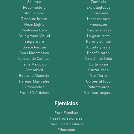
Solitario
Zumbalú
Robo Factory
Explotaglobos
Ant Escape
Encrucijada
Treasure Island
Hiper-espacio
Neon Lights
Frescazoo
Vuélveme Loco
Rompecabezas
Crucigrama Visual
La gasolinera
Emparéjalo
Pares y sumas
Space Rescue
Apunta y resta
Caos Matemático
Desafío ratón
Carrera de Canicas
Tensión perfecta
Tenis Melódico
Corta y cae
Scrambled
Cruzafichas
Busca tu Mascota
Nenúfares
Parejas Musicales
Golpea al topo
Cronocolor
Palabrájaros
Puzle 3D Artístico
Ver más juegos...
Ejercicios
Para Familias
Para Profesionales
Para investigadores
Educación