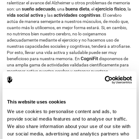
ralentizar el avance del Alzheimer u otros problemas de memoria
sueño adecuado
buena dieta
ejercicio físico
son: un
, una
, el
, la
vida social activa
actividades cognitivas
y las
. El cerebro
actúa de manera semejante a nuestros músculos, de modo que,
cuanto más lo utilicemos, en mejor forma estará. Si, en cambio,
no nutrimos bien nuestro cerebro, no lo oxigenamos
adecuadamente mediante el ejercicio y no hacemos uso de
nuestras capacidades sociales y cognitivas, tenderá a atrofiarse.
Por esto, llevar una vida activa y saludable puede ser muy
CogniFit
beneficioso para nuestra memoria. En
disponemos de
una amplia gama de actividades validadas científicamente para
mantener activo nuestro cerebro y entrenar nuestras
capacidades cognitivas. Además, la actividad cognitiva no sólo
fortalece la memoria en personas adultas y mayores, sino que
también puede ayudar a favorecer el desarrollo de capacidades
intelectuales en niños y jóvenes.
This website uses cookies
Estimulación Cognitiva
Mediante la
se busca el estimular,
We use cookies to personalise content and ads, to
entrenar y fortalecer las distintas capacidades cognitivas de las
personas, como la atención, percepción, memoria, lenguaje y
provide social media features and to analyse our traffic.
funciones ejecutivas. Son precisamente estas capacidades las
We also share information about your use of our site with
que se pueden ver afectadas en la demencia y otros trastornos
our social media, advertising and analytics partners who
que cursan con pérdida de memoria. Al realizar actividades que