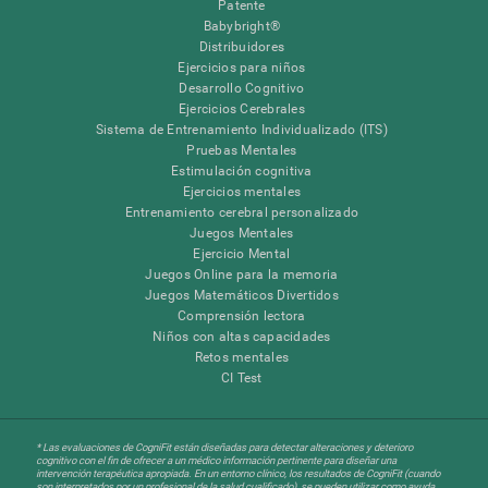
Patente
Babybright®
Distribuidores
Ejercicios para niños
Desarrollo Cognitivo
Ejercicios Cerebrales
Sistema de Entrenamiento Individualizado (ITS)
Pruebas Mentales
Estimulación cognitiva
Ejercicios mentales
Entrenamiento cerebral personalizado
Juegos Mentales
Ejercicio Mental
Juegos Online para la memoria
Juegos Matemáticos Divertidos
Comprensión lectora
Niños con altas capacidades
Retos mentales
CI Test
* Las evaluaciones de CogniFit están diseñadas para detectar alteraciones y deterioro
cognitivo con el fin de ofrecer a un médico información pertinente para diseñar una
intervención terapéutica apropiada. En un entorno clínico, los resultados de CogniFit (cuando
son interpretados por un profesional de la salud cualificado), se pueden utilizar como ayuda