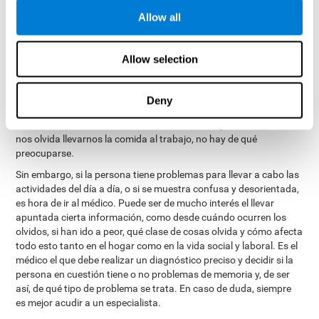
memoria no sean conscientes de sus propios problemas, de
Allow all
modo que suelen ser detectados inicialmente por sus familiares.
Por otra parte, las personas ansiosas y deprimidas suelen
focalizarse más en sus errores, de modo que suelen sobrestimar
Allow selection
sus olvidos, llegando a pensar que tienen un problema de
memoria sin ser necesariamente el caso. Siempre que no sea
habitual, si olvidamos el nombre de algún objeto o persona con la
Deny
que no tenemos mucho trato, si olvidamos a qué habíamos ido a
una habitación, olvidamos dónde habíamos dejado las llaves o se
nos olvida llevarnos la comida al trabajo, no hay de qué
preocuparse.
Sin embargo, si la persona tiene problemas para llevar a cabo las
actividades del día a día, o si se muestra confusa y desorientada,
es hora de ir al médico. Puede ser de mucho interés el llevar
apuntada cierta información, como desde cuándo ocurren los
olvidos, si han ido a peor, qué clase de cosas olvida y cómo afecta
todo esto tanto en el hogar como en la vida social y laboral. Es el
médico el que debe realizar un diagnóstico preciso y decidir si la
persona en cuestión tiene o no problemas de memoria y, de ser
así, de qué tipo de problema se trata. En caso de duda, siempre
es mejor acudir a un especialista.