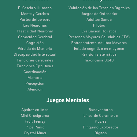
El Cerebro Humano
Validación de las Terapias Digitales
Mente y Cerebro
Juegos de Ordenador
Partes del cerebro
Adultos Sanos
Las Neuronas
Pilotos
Plasticidad Neuronal
Evaluación Holistica
Capacidad Cerebral
Personas Mayores Saludables (iTV)
Cognición
Entrenamiento Adultos Mayores
Pérdida de Memoria
Estado cognitivo en mayores
Discapacidad Intelectual
Revisión sistemática
Funciones cerebrales
Taxonomía SG4D
Funciones Ejecutivas
Coordinación
Memoria
Percepción
Atención
Juegos Mentales
Ajedrez en línea
Ranaventuras
Mini Crucigrama
Línea de Caramelos
Fruit Frenzy
Puzles
Pipe Panic
Pingüino Explorador
Crystal Miner
Dígitos