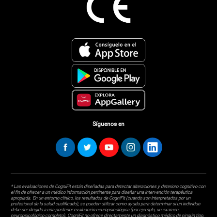
Síguenos en
* Las evaluaciones de CogniFit están diseñadas para detectar alteraciones y deterioro cognitivo con
el fin de ofrecer a un médico información pertinente para diseñar una intervención terapéutica
apropiada. En un entorno clínico, los resultados de CogniFit (cuando son interpretados por un
profesional de la salud cualificado), se pueden utilizar como ayuda para determinar si un individuo
debe ser dirigido a una posterior evaluación neuropsicológica (por ejemplo, un examen
neuropsicológico completo). CogniFit no ofrece directamente un diagnóstico médico de ningún tipo.