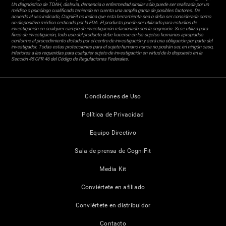
Un diagnóstico de TDAH, dislexia, demencia o enfermedad similar sólo puede ser realizada por un
médico o psicólogo cualificado teniendo en cuenta una amplia gama de posibles factores. De
acuerdo al uso indicado, CogniFit no indica que esta herramienta sea o deba ser considerada como
un dispositivo médico certicado por la FDA. El producto puede ser utilizado para estudios de
investigación en cualquier campo de investigación relacionado con la cognición. Si se utiliza para
fines de investigación, todo uso del producto debe hacerse en los sujetos humanos apropiados
conforme al procedimiento dictado por el centro de investigación y será una obligación por parte del
investigador. Todas estas protecciones para el sujeto humano nunca no podrán ser, en ningún caso,
inferiores a las requeridas para cualquier sujeto de investigación en virtud de lo dispuesto en la
Sección 45 CFR 46 del Código de Regulaciones Federales.
Condiciones de Uso
Política de Privacidad
Equipo Directivo
Sala de prensa de CogniFit
Media Kit
Conviértete en afiliado
Conviértete en distribuidor
Contacto