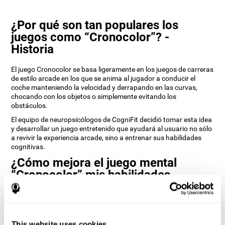
¿Por qué son tan populares los
juegos como “Cronocolor”? -
Historia
El juego Cronocolor se basa ligeramente en los juegos de carreras
de estilo arcade en los que se anima al jugador a conducir el
coche manteniendo la velocidad y derrapando en las curvas,
chocando con los objetos o simplemente evitando los
obstáculos.
El equipo de neuropsicólogos de CogniFit decidió tomar esta idea
y desarrollar un juego entretenido que ayudará al usuario no sólo
a revivir la experiencia arcade, sino a entrenar sus habilidades
cognitivas.
¿Cómo mejora el juego mental
“Cronocolor” mis habilidades
cognitivas?
Utilizar juegos como Cronocolor de CogniFit estimula un patrón
de activación neural específico. Al jugar repetidamente y entrenar
This website uses cookies