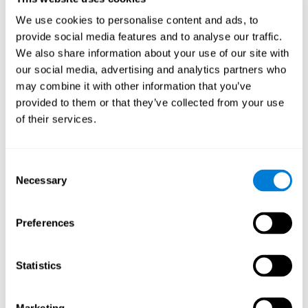
consistentemente este patrón ayuda a que los circuitos
neuronales se reorganicen y recuperen funciones cognitivas
We use cookies to personalise content and ads, to
debilitadas o dañadas.
provide social media features and to analyse our traffic.
Estimular de manera consistente nuestras habilidades, puede
We also share information about your use of our site with
ayudar a crear nuevas sinapsis, y a que los circuitos neuronales
se reorganicen y mejoren las funciones cognitivas. En el juego
our social media, advertising and analytics partners who
Cronocolor se busca estimular capacidades relacionadas con el
may combine it with other information that you’ve
tiempo de reacción y la estimación.
provided to them or that they’ve collected from your use
of their services.
1ª SEMANA
2ª SEMANA
3ª SEMANA
Consent
Necessary
Selection
Preferences
Proyección gráfica orientativa de las redes neuronales después
Statistics
de 3 semanas.