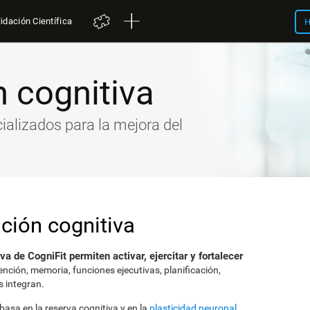
idación Científica
H
 cognitiva
cializados para la mejora del
ción cognitiva
va de CogniFit permiten activar, ejercitar y fortalecer
ención, memoria, funciones ejecutivas, planificación,
s integran.
asa en la reserva cognitiva y en la
plasticidad neuronal