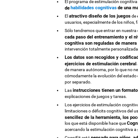
El programa de estimulación cognitiva 
habilidades cognitivas
de una ma
de
atractivo diseño de los juegos
El
de 
usuarios, especialmente de los niños,
Sólo tendremos que entrar en nuestra
cada paso del entrenamiento y el ni
cognitiva son reguladas de manera 
intervención totalmente personalizada
Los datos son recogidos y codifica
ejercicios de estimulación cerebral
de manera autónoma, por lo que no nec
cómodamente la evolución del estado c
por separado.
instrucciones tienen un formato
Las
explicaciones de juegos y tareas.
Los ejercicios de estimulación cognitiv
limitaciones o déficits cognitivos del u
sencillez de la herramienta, los po
Cogni
los que está disponible hace que
acercando la estimulación cognitiva a 
pensado para niños, ad
CogniFit está