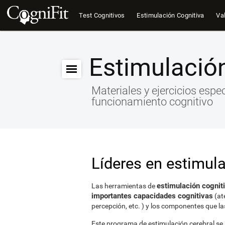
Test Cognitivos
Estimulación Cognitiva
Val
Estimulación
Materiales y ejercicios espe
funcionamiento cognitivo
Líderes en estimula
estimulación cogniti
Las herramientas de
importantes capacidades cognitivas
(at
percepción, etc. ) y los componentes que la
Este programa de estimulación cerebral se b