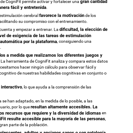
gran cantidad
de CogniFit permite activar y fortalecer una
nera fácil y entretenida
.
favorece la motivación
estimulación cerebral
de los
 facilitando su compromiso con el entrenamiento.
dificultad, la elección de
 cuenta y empezar a entrenar. La
vel de exigencia de las tareas de estimulación
automática por la plataforma
, consiguiendo una
.
dos a medida que realizamos los diferentes juegos y
. La herramienta de CogniFit analiza y compara estos datos
esitamos hacer ningún cálculo para observar fácil y
ognitivo de nuestras habilidades cognitivas en conjunto o
 interactivo
, lo que ayuda a la comprensión de las
a se han adaptado, en la medida de lo posible, a las
resultan altamente accesibles. La
suario, por lo que
cos recursos que requiere y la diversidad de idiomas
en
Fit resulte accesible para la mayoría de las personas
,
gran parte de la población.
olescentes, adultos y ancianos sanos o con patología
,