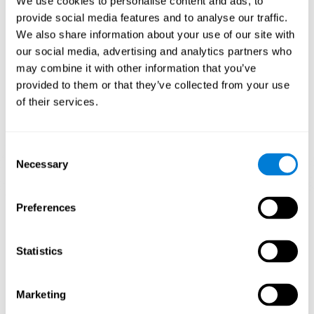
We use cookies to personalise content and ads, to
mejoren las funciones cognitivas. En el juego Space Rescue se
provide social media features and to analyse our traffic.
busca estimular capacidades relacionadas con la estimación y
percepción espacial.
We also share information about your use of our site with
our social media, advertising and analytics partners who
1ª SEMANA
2ª SEMANA
3ª SEMANA
may combine it with other information that you’ve
provided to them or that they’ve collected from your use
of their services.
Consent
Necessary
Selection
Proyección gráfica orientativa de las redes neuronales después
Preferences
de 3 semanas.
¿Qué pasa cuando no entreno mis
Statistics
capacidades cognitivas?
Marketing
Nuestro cerebro está diseñado para ahorrar recursos, de modo
que tiende a eliminar las conexiones que no se usan. De este