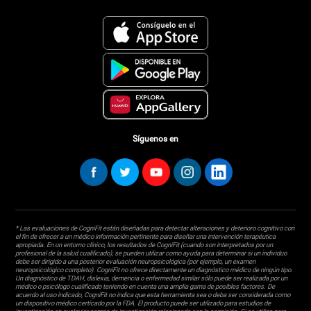
Síguenos en
* Las evaluaciones de CogniFit están diseñadas para detectar alteraciones y deterioro cognitivo con
el fin de ofrecer a un médico información pertinente para diseñar una intervención terapéutica
apropiada. En un entorno clínico, los resultados de CogniFit (cuando son interpretados por un
profesional de la salud cualificado), se pueden utilizar como ayuda para determinar si un individuo
debe ser dirigido a una posterior evaluación neuropsicológica (por ejemplo, un examen
neuropsicológico completo). CogniFit no ofrece directamente un diagnóstico médico de ningún tipo.
Un diagnóstico de TDAH, dislexia, demencia o enfermedad similar sólo puede ser realizada por un
médico o psicólogo cualificado teniendo en cuenta una amplia gama de posibles factores. De
acuerdo al uso indicado, CogniFit no indica que esta herramienta sea o deba ser considerada como
un dispositivo médico certicado por la FDA. El producto puede ser utilizado para estudios de