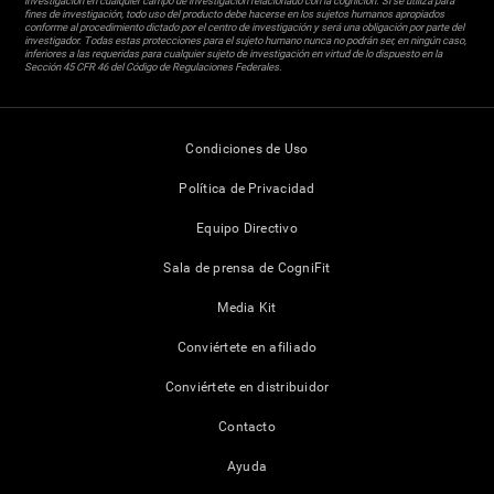
investigación en cualquier campo de investigación relacionado con la cognición. Si se utiliza para
fines de investigación, todo uso del producto debe hacerse en los sujetos humanos apropiados
conforme al procedimiento dictado por el centro de investigación y será una obligación por parte del
investigador. Todas estas protecciones para el sujeto humano nunca no podrán ser, en ningún caso,
inferiores a las requeridas para cualquier sujeto de investigación en virtud de lo dispuesto en la
Sección 45 CFR 46 del Código de Regulaciones Federales.
Condiciones de Uso
Política de Privacidad
Equipo Directivo
Sala de prensa de CogniFit
Media Kit
Conviértete en afiliado
Conviértete en distribuidor
Contacto
Ayuda