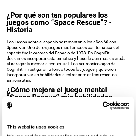
¿Por qué son tan populares los
juegos como “Space Rescue”? -
Historia
Los juegos sobre el espacio se remontan a los años 60 con
Spacewar. Uno de los juegos mas famosos con tematica del
espacio fue Invasores del Espacio de 1978. En CogniFit,
decidimos incorporar esta temática y hacerla aun mas divertida
al agregar la memoria contextual. Los neuropsicologos de
CogniFit, investigaron a fondo todos los juegos y quisieron
incorporar varias habilidades a entrenar mientras rescatas
astronautas.
¿Cómo mejora el juego mental
“Space Rescue” mis habilidades
cognitivas?
Utilizar juegos como Space Rescue de CogniFit estimula un
patrón de activación neural específico. Estimular de manera
This website uses cookies
consistente nuestras habilidades, puede ayudar a crear nuevas
sinapsis, y a que los circuitos neuronales se reorganicen y