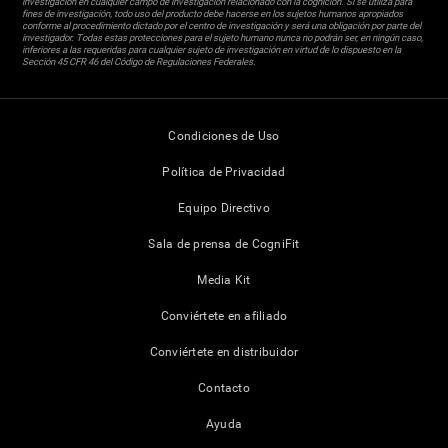
investigación en cualquier campo de investigación relacionado con la cognición. Si se utiliza para
fines de investigación, todo uso del producto debe hacerse en los sujetos humanos apropiados
conforme al procedimiento dictado por el centro de investigación y será una obligación por parte del
investigador. Todas estas protecciones para el sujeto humano nunca no podrán ser, en ningún caso,
inferiores a las requeridas para cualquier sujeto de investigación en virtud de lo dispuesto en la
Sección 45 CFR 46 del Código de Regulaciones Federales.
Condiciones de Uso
Política de Privacidad
Equipo Directivo
Sala de prensa de CogniFit
Media Kit
Conviértete en afiliado
Conviértete en distribuidor
Contacto
Ayuda