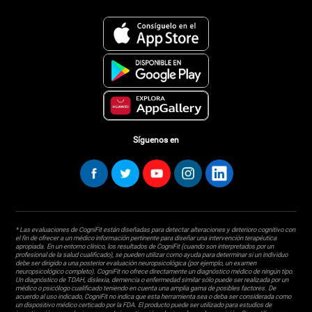
Síguenos en
* Las evaluaciones de CogniFit están diseñadas para detectar alteraciones y deterioro cognitivo con
el fin de ofrecer a un médico información pertinente para diseñar una intervención terapéutica
apropiada. En un entorno clínico, los resultados de CogniFit (cuando son interpretados por un
profesional de la salud cualificado), se pueden utilizar como ayuda para determinar si un individuo
debe ser dirigido a una posterior evaluación neuropsicológica (por ejemplo, un examen
neuropsicológico completo). CogniFit no ofrece directamente un diagnóstico médico de ningún tipo.
Un diagnóstico de TDAH, dislexia, demencia o enfermedad similar sólo puede ser realizada por un
médico o psicólogo cualificado teniendo en cuenta una amplia gama de posibles factores. De
acuerdo al uso indicado, CogniFit no indica que esta herramienta sea o deba ser considerada como
un dispositivo médico certicado por la FDA. El producto puede ser utilizado para estudios de