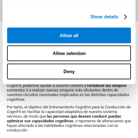
Show details
¿Cómo fortalece la función cognitiva?
Allow all
La
plasticidad cerebral
es el mecanismo básico que posee nuestro
cerebro para
adaptarse a las necesidades de nuestro entorno
. CogniFit
Allow selection
se vale de esta capacidad para ayudar a activar nuestras diferentes
capacidades cognitivas.
Cuando realizamos el Entrenamiento Cognitivo para la Conducción,
Deny
exigimos un esfuerzo para nuestro cerebro, que responde con unos
determinados patrones de activación neuronal. Si logramos
activar de
manera repetida los patrones neurales
mediante las actividades de
CogniFit, podemos ayudar a nuestro cerebro a
fortalecer las sinapsis
existentes o a realizar nuevas sinapsis más eficientes dentro de
nuestros circuitos neuronales implicados en las distintas capacidades
cognitivas.
Por tanto, el objetivo del Entrenamiento Cognitivo para la Conducción de
CogniFit es facilitar la capacidad adaptativa de nuestro sistema
nervioso, de modo que
las personas que deseen conducir puedan
optimizar sus capacidades cognitivas
, o reponerse de alteraciones que
hayan afectado a las habilidades cognitivas relacionadas con la
conducción.