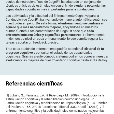
equipo de neurocientíficos de CogniFit ha adaptado un conjunto de
técnicas clásicas de estimulación con el fin de
ayudar a potenciar las
capacidades cognitivas más importantes para la conducción.
.
Las actividades y la dificultad del Entrenamiento Cognitivo para la
Conducción de CogniFit irán variando de manera automática según sea
nuestro desempeño. De esta forma,
el entrenamiento se centrará en
aquello que más necesitemos mejorar
, apoyándose en nuestros
puntos fuertes. Esta característica de CogniFit hace que
cada
entrenamiento sea único y específico para nosotros
. La herramienta
mide nuestro nivel en cada entrenamiento, lo que permite regular las
tareas y aportar un feedback preciso.
Tras cada sesión de entrenamiento podrás acceder al
Historial de tu
progreso cognitivo
y consultar el estado de tus capacidades
cognitivas. Gracias a este cómodo sistema podremos
conocer nuestra
evolución
y las mejoras de nuestro estado cognitivo hasta el día de hoy.
Referencias científicas
[1] Lubrini, G., Periáñez, J.A., & Ríos-Lago, M. (2009). Introducción a la
estimulación cognitiva y la rehabilitación neuropsicológica. En
Estimulación cognitiva y rehabilitación neuropsicológica (p.13). Rambla
del Poblenou 156, 08018 Barcelona: Editorial UOC. Shatil E (2013). ¿El
entrenamiento cognitivo y la actividad física combinados mejoran las