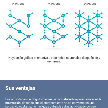
1ª SEMANA
2ª SEMANA
3ª SEMANA
Proyección gráfica orientativa de las redes neuronales después de
3
semanas.
Sus ventajas
Las actividades de CogniFit tienen un
formato lúdico para favorecer la
motivación
, de modo que el entrenamiento no se convierta en una
carga. No obstante, no hay que confundir estas actividades con un