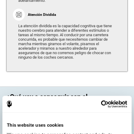
adelantamiento.
Atención Dividida
La atención dividida es la capacidad cognitiva que tiene
nuestro cerebro para atender a diferentes estímulos o
tareas al mismo tiempo. Al conducir por una carretera
concurrida, es probable que necesitemos cambiar de
marcha mientras giramos el volante, pisamos el
acelerador y miramos a nuestro alrededor para
asegurarnos de que no corremos peligro de chocar con
ninguno de los coches cercanos.
¿Qué voy a conseguir con el
entrenamiento cerebral de CogniFit?
Cada persona tiene unas características diferentes, de ahí la
necesidad de realizar un entrenamiento personalizado. A la hora de
This website uses cookies
conducir, algunas personas pueden tener una mayor facilidad para
reaccionar a un imprevisto, pero presentar dificultades para estimar las