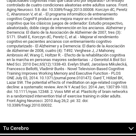
capacidades cognitivas más que cada uno por separado? Un ensayo
controlado de cuatro condiciones aleatorias entre adultos sanos. Front.
Aging Neurosci. 5:8. doi: 10.3389/fnagi.2013.00008. Korczyn dC, Peretz
C, Aharonson V, et al. - El programa informático de entrenamiento
cognitivo CogniFit produce una mejora mayor en el rendimiento
cognitivo que los clásicos juegos de ordenador: Estudio prospectivo,
aleatorizado, doble ciego de intervención en los ancianos. Alzheimer y
Demencia: El diario de la Asociación de Alzheimer de 2007, tres (3):
S171. Shatil E, Korczyn dC, Peretz C, et al. - Mejorar el rendimiento
cognitivo en pacientes ancianos con entrenamiento cognitivo
computarizado - El Alzheimer y a Demencia: El diario de la Asociación
de Alzheimer de 2008, cuatro (4): T492. Verghese J, J Mahoney,
Ambrosio AF, Wang C, Holtzer R. - Efecto de la rehabilitación cognitiva
en la marcha en personas mayores sedentarias - J Gerontol A Biol Sci
Med Sci. 2010 Dec;65(12):1338-43. Evelyn Shatil, Jaroslava Mikulecká,
Francesco Bellotti, Vladimír Burěs - Novel Television-Based Cognitive
Training Improves Working Memory and Executive Function - PLOS
ONE July 03, 2014. 10.1371/journal.pone.0101472. Gard T, Hölzel BK,
Lazar SW. The potential effects of meditation on age-related cognitive
decline: a systematic review. Ann N Y Acad Sci. 2014 Jan; 1307:89-103.
doi: 10.1111/nyas.12348. 2. Voss MW et al. Plasticity of brain networks
in a randomized intervention trial of exercise training in older adults.
Front Aging Neurosci. 2010 Aug 26;2. pii: 32. doi:
10.3389/fnagi.2010.00032.
Tu Cerebro