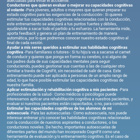
adecuadas para evitar el accidente.
Conductores que quieran evaluar o mejorar su capacidades cognitivas
al volante
-Para jóvenes, adultos o mayores que quieran preparar su
estado cognitivo para las exigencias de la conducción-: Si quieres
estimular tus capacidades cognitivas relacionadas con la conducción,
este entrenamiento se adaptará a tus puntos fuertes y débiles,
ayudándote a sacar todo el partido a tu esfuerzo. La herramienta mide,
aporta feedback y genera un plan de entrenamiento de manera
automática, por lo que podremos conocer nuestro estado cognitivo al
final de cada sesión.
Ayudar a mis seres queridos a estimular sus habilidades cognitivas
cognitiva
-Para familiares o tutores-: Si tu hijo/a va a sacarse el carnet
de conducir y quieres que ponga en forma su cerebro, o si alguno de
tus padres duda de sus capacidades mentales para seguir
conduciendo, puedes gestionar sus cuentas o las de cualquier otro
familiar a través de CogniFit, sin necesidad de salir de casa. Este
entrenamiento puede ser aplicado a personas de un amplio rango de
edad, lo que hace posible estimular las capacidades cognitivas de
nuestra familia.
Aplicar estimulación y rehabilitación cognitiva a mis pacientes
-Para
profesionales de la salud-: Como médicos o psicólogos puede
interesarnos aplicar una rehabilitación cognitiva a nuestros pacientes, y
evaluar si nuestros pacientes están capacitados, o no, para conducir.
Estimular las capacidades cognitivas de los alumnos de mi
autoescuela
-Para las autoescuelas-: Como autoescuela, nos puede
interesar entrenar y/o conocer las habilidades cognitivas relacionadas
con la conducción de nuestros aspirantes a conductores, o los
conductores noveles. De hecho, importantes autoescuelas de
diferentes partes del mundo han incorporado CogniFit como una
herramienta de evaluación y/o entrenamiento cognitivo. Es el caso de