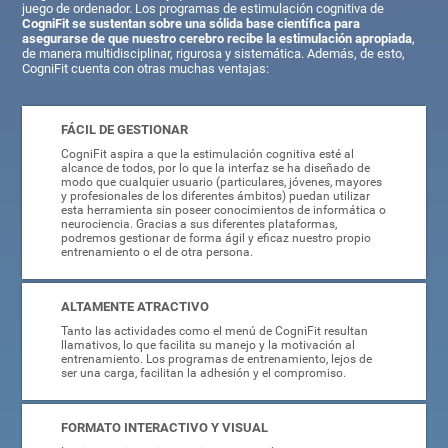
juego de ordenador. Los programas de estimulación cognitiva de
CogniFit se sustentan sobre una sólida base científica para
asegurarse de que nuestro cerebro recibe la estimulación apropiada
,
de manera multidisciplinar, rigurosa y sistemática. Además, de esto,
CogniFit cuenta con otras muchas ventajas:
FÁCIL DE GESTIONAR
CogniFit aspira a que la estimulación cognitiva esté al
alcance de todos, por lo que la interfaz se ha diseñado de
modo que cualquier usuario (particulares, jóvenes, mayores
y profesionales de los diferentes ámbitos) puedan utilizar
esta herramienta sin poseer conocimientos de informática o
neurociencia. Gracias a sus diferentes plataformas,
podremos gestionar de forma ágil y eficaz nuestro propio
entrenamiento o el de otra persona.
ALTAMENTE ATRACTIVO
Tanto las actividades como el menú de CogniFit resultan
llamativos, lo que facilita su manejo y la motivación al
entrenamiento. Los programas de entrenamiento, lejos de
ser una carga, facilitan la adhesión y el compromiso.
FORMATO INTERACTIVO Y VISUAL