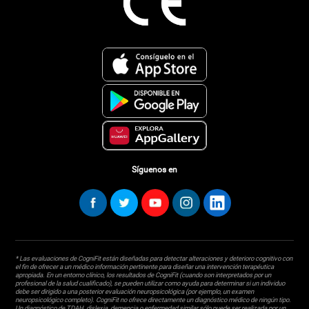
Síguenos en
* Las evaluaciones de CogniFit están diseñadas para detectar alteraciones y deterioro cognitivo con
el fin de ofrecer a un médico información pertinente para diseñar una intervención terapéutica
apropiada. En un entorno clínico, los resultados de CogniFit (cuando son interpretados por un
profesional de la salud cualificado), se pueden utilizar como ayuda para determinar si un individuo
debe ser dirigido a una posterior evaluación neuropsicológica (por ejemplo, un examen
neuropsicológico completo). CogniFit no ofrece directamente un diagnóstico médico de ningún tipo.
Un diagnóstico de TDAH, dislexia, demencia o enfermedad similar sólo puede ser realizada por un