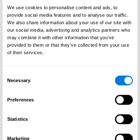
Tenis Melódico de CogniFit estimula un patrón de activación
neural específico el cual ayuda a que los circuitos neuronales se
We use cookies to personalise content and ads, to
reorganicen y recuperen funciones cognitivas debilitadas o
provide social media features and to analyse our traffic.
dañadas.Estimular de manera consistente nuestras habilidades,
We also share information about your use of our site with
puede ayudar a crear nuevas sinapsis, y a que los circuitos
neuronales se reorganicen y mejoren las funciones cognitivas. En
our social media, advertising and analytics partners who
el juego Tenis Melódico se busca estimular capacidades
may combine it with other information that you’ve
relacionadas con el reconocimiento y la percepción auditiva.
provided to them or that they’ve collected from your use
1ª SEMANA
2ª SEMANA
3ª SEMANA
of their services.
Consent
Necessary
Selection
Preferences
Proyección gráfica orientativa de las redes neuronales después
Statistics
de 3 semanas.
¿Qué pasa cuando no entreno mis
Marketing