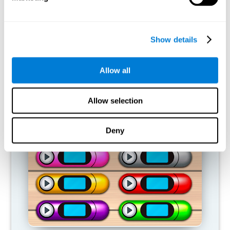
capacidades cognitivas?
Nuestro cerebro tiende a ahorrar recursos eliminando las
conexiones que no se usan. Si no se emplea normalmente una
Show details
habilidad cognitiva, el cerebro no aporta recursos para ese
patrón de activación neuronal, por lo que se vuelve cada vez más
débil. Si no entrenamos esa función cognitiva, nos hacemos
Allow all
menos eficaces en las actividades de nuestro día a día.
Allow selection
JUEGOS RECOMENDADOS
Deny