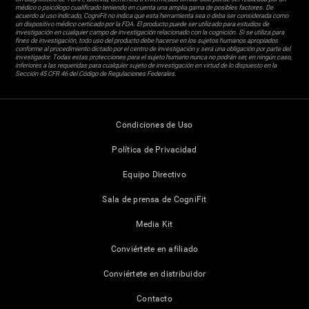
médico o psicólogo cualificado teniendo en cuenta una amplia gama de posibles factores. De
acuerdo al uso indicado, CogniFit no indica que esta herramienta sea o deba ser considerada como
un dispositivo médico certicado por la FDA. El producto puede ser utilizado para estudios de
investigación en cualquier campo de investigación relacionado con la cognición. Si se utiliza para
fines de investigación, todo uso del producto debe hacerse en los sujetos humanos apropiados
conforme al procedimiento dictado por el centro de investigación y será una obligación por parte del
investigador. Todas estas protecciones para el sujeto humano nunca no podrán ser, en ningún caso,
inferiores a las requeridas para cualquier sujeto de investigación en virtud de lo dispuesto en la
Sección 45 CFR 46 del Código de Regulaciones Federales.
Condiciones de Uso
Política de Privacidad
Equipo Directivo
Sala de prensa de CogniFit
Media Kit
Conviértete en afiliado
Conviértete en distribuidor
Contacto