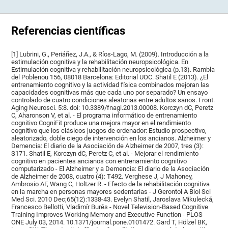
Referencias científicas
[1] Lubrini, G., Periáñez, J.A., & Ríos-Lago, M. (2009). Introducción a la
estimulación cognitiva y la rehabilitación neuropsicológica. En
Estimulación cognitiva y rehabilitación neuropsicológica (p.13). Rambla
del Poblenou 156, 08018 Barcelona: Editorial UOC. Shatil E (2013). ¿El
entrenamiento cognitivo y la actividad física combinados mejoran las
capacidades cognitivas más que cada uno por separado? Un ensayo
controlado de cuatro condiciones aleatorias entre adultos sanos. Front.
Aging Neurosci. 5:8. doi: 10.3389/fnagi.2013.00008. Korczyn dC, Peretz
C, Aharonson V, et al. - El programa informático de entrenamiento
cognitivo CogniFit produce una mejora mayor en el rendimiento
cognitivo que los clásicos juegos de ordenador: Estudio prospectivo,
aleatorizado, doble ciego de intervención en los ancianos. Alzheimer y
Demencia: El diario de la Asociación de Alzheimer de 2007, tres (3):
S171. Shatil E, Korczyn dC, Peretz C, et al. - Mejorar el rendimiento
cognitivo en pacientes ancianos con entrenamiento cognitivo
computarizado - El Alzheimer y a Demencia: El diario de la Asociación
de Alzheimer de 2008, cuatro (4): T492. Verghese J, J Mahoney,
Ambrosio AF, Wang C, Holtzer R. - Efecto de la rehabilitación cognitiva
en la marcha en personas mayores sedentarias - J Gerontol A Biol Sci
Med Sci. 2010 Dec;65(12):1338-43. Evelyn Shatil, Jaroslava Mikulecká,
Francesco Bellotti, Vladimír Burěs - Novel Television-Based Cognitive
Training Improves Working Memory and Executive Function - PLOS
ONE July 03, 2014. 10.1371/journal.pone.0101472. Gard T, Hölzel BK,