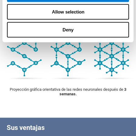
debe contar con una robusta base científica y debe adaptar sus
actividades, así como su dificultad, a nuestras necesidades concretas.
Allow selection
1ª SEMANA
2ª SEMANA
3ª SEMANA
Deny
Proyección gráfica orientativa de las redes neuronales después de
3
semanas.
Sus ventajas