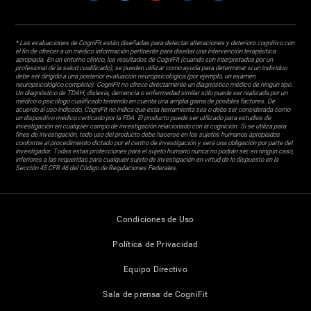
* Las evaluaciones de CogniFit están diseñadas para detectar alteraciones y deterioro cognitivo con
el fin de ofrecer a un médico información pertinente para diseñar una intervención terapéutica
apropiada. En un entorno clínico, los resultados de CogniFit (cuando son interpretados por un
profesional de la salud cualificado), se pueden utilizar como ayuda para determinar si un individuo
debe ser dirigido a una posterior evaluación neuropsicológica (por ejemplo, un examen
neuropsicológico completo). CogniFit no ofrece directamente un diagnóstico médico de ningún tipo.
Un diagnóstico de TDAH, dislexia, demencia o enfermedad similar sólo puede ser realizada por un
médico o psicólogo cualificado teniendo en cuenta una amplia gama de posibles factores. De
acuerdo al uso indicado, CogniFit no indica que esta herramienta sea o deba ser considerada como
un dispositivo médico certicado por la FDA. El producto puede ser utilizado para estudios de
investigación en cualquier campo de investigación relacionado con la cognición. Si se utiliza para
fines de investigación, todo uso del producto debe hacerse en los sujetos humanos apropiados
conforme al procedimiento dictado por el centro de investigación y será una obligación por parte del
investigador. Todas estas protecciones para el sujeto humano nunca no podrán ser, en ningún caso,
inferiores a las requeridas para cualquier sujeto de investigación en virtud de lo dispuesto en la
Sección 45 CFR 46 del Código de Regulaciones Federales.
Condiciones de Uso
Política de Privacidad
Equipo Directivo
Sala de prensa de CogniFit