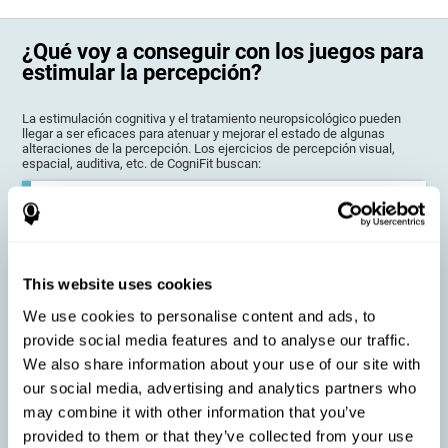
¿Qué voy a conseguir con los juegos para
estimular la percepción?
La estimulación cognitiva y el tratamiento neuropsicológico pueden
llegar a ser eficaces para atenuar y mejorar el estado de algunas
alteraciones de la percepción. Los ejercicios de percepción visual,
espacial, auditiva, etc. de CogniFit buscan:
Optimizar estado de la percepción: Los problemas de
percepción pueden ocurrir tanto en niños, así como en adultos
o mayores. Incluso es posible que, sin tener ningún tipo de
problema perceptivo, nos interese sacar el máximo partido a
nuestra sensopercepción para ciertas actividades académicas,
This website uses cookies
laborales o de ocio. Los ejercicios de entrenamiento de CogniFit
para la percepción están pensados para ayudarnos a fortalecer
diferentes tipos de percepción
We use cookies to personalise content and ads, to
provide social media features and to analyse our traffic.
We also share information about your use of our site with
our social media, advertising and analytics partners who
Prevenir problemas perceptivos relacionados con la edad: Se
puede disfrutar de una vejez sana, sin sufrir ningún tipo de
may combine it with other information that you’ve
demencia, pero aun así sentir cómo las capacidades
perceptivas se ven deterioradas por una disminución de la
provided to them or that they’ve collected from your use
estimulación recibida. Para estos casos, las actividades de