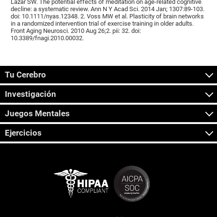
Lazar SW. The potential effects of meditation on age-related cognitive
decline: a systematic review. Ann N Y Acad Sci. 2014 Jan; 1307:89-103.
doi: 10.1111/nyas.12348. 2. Voss MW et al. Plasticity of brain networks
in a randomized intervention trial of exercise training in older adults.
Front Aging Neurosci. 2010 Aug 26;2. pii: 32. doi:
10.3389/fnagi.2010.00032.
Tu Cerebro
Investigación
Juegos Mentales
Ejercicios