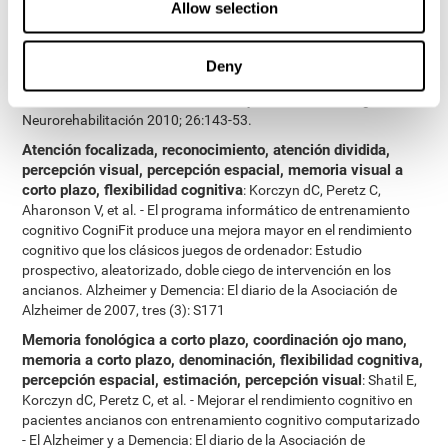
Allow selection
Neuroepidemiología 2011; 36:91-9.
Memoria a corto plazo, memoria visual, memoria de trabajo
:
Shatil E, A Metzer, Horvitz O, Miller R. - Basado en el
Deny
entrenamiento personalizado cognitivo en el hogar de pacientes
con EM: Un estudio de la adherencia y el rendimiento cognitivo -
Neurorehabilitación 2010; 26:143-53.
Atención focalizada, reconocimiento, atención dividida,
percepción visual, percepción espacial, memoria visual a
corto plazo, flexibilidad cognitiva
: Korczyn dC, Peretz C,
Aharonson V, et al. - El programa informático de entrenamiento
cognitivo CogniFit produce una mejora mayor en el rendimiento
cognitivo que los clásicos juegos de ordenador: Estudio
prospectivo, aleatorizado, doble ciego de intervención en los
ancianos. Alzheimer y Demencia: El diario de la Asociación de
Alzheimer de 2007, tres (3): S171
Memoria fonológica a corto plazo, coordinación ojo mano,
memoria a corto plazo, denominación, flexibilidad cognitiva,
percepción espacial, estimación, percepción visual
: Shatil E,
Korczyn dC, Peretz C, et al. - Mejorar el rendimiento cognitivo en
pacientes ancianos con entrenamiento cognitivo computarizado
- El Alzheimer y a Demencia: El diario de la Asociación de