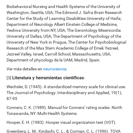
Biobehavioral Nursing and Health Systems of the University of
Washington, Seattle, USA; The Edmond J. Safra Brain Research
Center for the Study of Learning Disabilities University of Haifa;
Department of Neurology Albert Einstein College of Medicine,
Yeshiva University from NY, USA; The Gerontology Misericordia
University of Dallas, USA; The Department of Psychology of the
University of New York in Prague, The Center for Psychobiological
Research of the Max Stern Academic College of Emek Yezreel,
Jezreel Valley, Israel, Carroll School, Massachusetts, USA,
Department of phycology de la UAM, Madrid, Spain.
Ver más detalles en
neurociencia
.
Literatura y herramientas científicas
[3]
:
Wechsler, D. (1945). A standardized memory scale for clinical use.
The Journal of Psychology: Interdisciplinary and Applied, 19(1),
87-95
Conners, C. K. (1989). Manual for Conners’ rating scales. North
Tonawanda, NY: Multi-Health Systems.
Hooper, E. H. (1983). Hooper visual organization test (VOT).
Greenberg, L. M., Kindschi, C. L., & Corman, C. L. (1996). TOVA