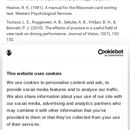
Heaton, R. K. (1981). A manual for the Wisconsin card sorting
test. Western Psychological Services.
Tsotsos, L. E., Roggeveen, A. B., Sekuler, A. B., Vrkljan, B. H., &
Bennett, P. J. (2010). The effects of practice in a useful field of
view task on driving performance. Journal of Vision, 10(7), 152-
152.
Crabb, D. P., Fitzke, F. W., Hitchings, R. A., & Viswanathan, A. C.
(2004). A practical approach to measuring the visual field
component of fitness to drive. British journal of ophthalmology,
88(9), 1191-1196.
This website uses cookies
Edwards, J. D., Vance, D. E., Wadley, V. G., Cissell, G. M., Roenker,
D. L., & Ball, K. K. (2005). Reliability and validity of useful field of
We use cookies to personalise content and ads, to
view test scores as administered by personal computer. Journal
provide social media features and to analyse our traffic.
of clinical and experimental neuropsychology, 27(5), 529-543.
We also share information about your use of our site with
Habilidades cognitivas validadas por estudios
[4]
our social media, advertising and analytics partners who
independientes
:
may combine it with other information that you’ve
Memoria de trabajo, memoria fonológica a corto plazo,
provided to them or that they’ve collected from your use
inhibición, atención dividida
: Preiss M, Shatil E, Cermáková R,
of their services.
Cimermanová D, Flesher I (2013), el Entrenamiento Cognitivo