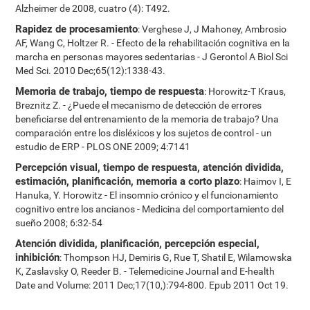
Alzheimer de 2008, cuatro (4): T492.
Rapidez de procesamiento
: Verghese J, J Mahoney, Ambrosio
AF, Wang C, Holtzer R. - Efecto de la rehabilitación cognitiva en la
marcha en personas mayores sedentarias - J Gerontol A Biol Sci
Med Sci. 2010 Dec;65(12):1338-43.
Memoria de trabajo, tiempo de respuesta
: Horowitz-T Kraus,
Breznitz Z. - ¿Puede el mecanismo de detección de errores
beneficiarse del entrenamiento de la memoria de trabajo? Una
comparación entre los disléxicos y los sujetos de control - un
estudio de ERP - PLOS ONE 2009; 4:7141
Percepción visual, tiempo de respuesta, atención dividida,
estimación, planificación, memoria a corto plazo
: Haimov I, E
Hanuka, Y. Horowitz - El insomnio crónico y el funcionamiento
cognitivo entre los ancianos - Medicina del comportamiento del
sueño 2008; 6:32-54
Atención dividida, planificación, percepción especial,
inhibición
: Thompson HJ, Demiris G, Rue T, Shatil E, Wilamowska
K, Zaslavsky O, Reeder B. - Telemedicine Journal and E-health
Date and Volume: 2011 Dec;17(10,):794-800. Epub 2011 Oct 19.