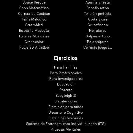
Space Rescue
Apunta y resta
Caos Matemático
Desafío ratón
Carrera de Canicas
Tensión perfecta
Tenis Melódico
Corta y cae
Scrambled
Cruzafichas
Busca tu Mascota
Nenúfares
Parejas Musicales
Golpea al topo
Cronocolor
Palabrájaros
Puzle 3D Artístico
Ver más juegos...
Ejercicios
Para Familias
Para Profesionales
Para investigadores
Educación
Patente
Babybright®
Distribuidores
Ejercicios para niños
Desarrollo Cognitivo
Ejercicios Cerebrales
Sistema de Entrenamiento Individualizado (ITS)
Pruebas Mentales