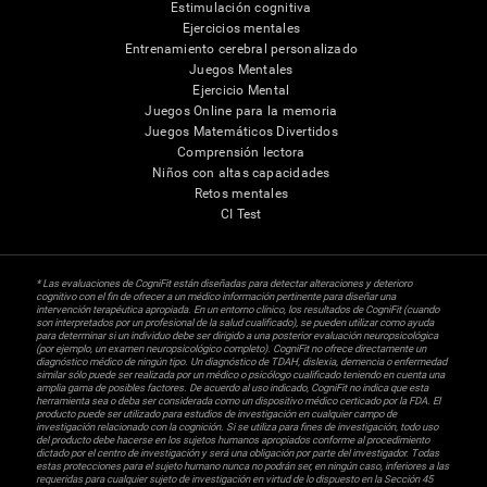
Estimulación cognitiva
Ejercicios mentales
Entrenamiento cerebral personalizado
Juegos Mentales
Ejercicio Mental
Juegos Online para la memoria
Juegos Matemáticos Divertidos
Comprensión lectora
Niños con altas capacidades
Retos mentales
CI Test
* Las evaluaciones de CogniFit están diseñadas para detectar alteraciones y deterioro
cognitivo con el fin de ofrecer a un médico información pertinente para diseñar una
intervención terapéutica apropiada. En un entorno clínico, los resultados de CogniFit (cuando
son interpretados por un profesional de la salud cualificado), se pueden utilizar como ayuda
para determinar si un individuo debe ser dirigido a una posterior evaluación neuropsicológica
(por ejemplo, un examen neuropsicológico completo). CogniFit no ofrece directamente un
diagnóstico médico de ningún tipo. Un diagnóstico de TDAH, dislexia, demencia o enfermedad
similar sólo puede ser realizada por un médico o psicólogo cualificado teniendo en cuenta una
amplia gama de posibles factores. De acuerdo al uso indicado, CogniFit no indica que esta
herramienta sea o deba ser considerada como un dispositivo médico certicado por la FDA. El
producto puede ser utilizado para estudios de investigación en cualquier campo de
investigación relacionado con la cognición. Si se utiliza para fines de investigación, todo uso
del producto debe hacerse en los sujetos humanos apropiados conforme al procedimiento
dictado por el centro de investigación y será una obligación por parte del investigador. Todas
estas protecciones para el sujeto humano nunca no podrán ser, en ningún caso, inferiores a las
requeridas para cualquier sujeto de investigación en virtud de lo dispuesto en la Sección 45