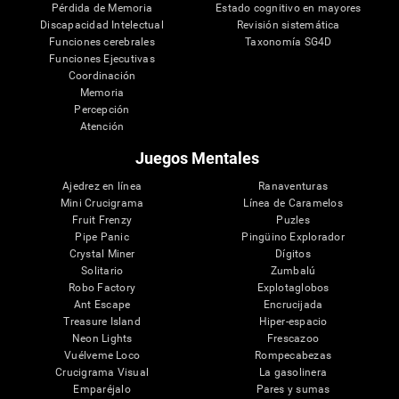
Pérdida de Memoria
Estado cognitivo en mayores
Discapacidad Intelectual
Revisión sistemática
Funciones cerebrales
Taxonomía SG4D
Funciones Ejecutivas
Coordinación
Memoria
Percepción
Atención
Juegos Mentales
Ajedrez en línea
Ranaventuras
Mini Crucigrama
Línea de Caramelos
Fruit Frenzy
Puzles
Pipe Panic
Pingüino Explorador
Crystal Miner
Dígitos
Solitario
Zumbalú
Robo Factory
Explotaglobos
Ant Escape
Encrucijada
Treasure Island
Hiper-espacio
Neon Lights
Frescazoo
Vuélveme Loco
Rompecabezas
Crucigrama Visual
La gasolinera
Emparéjalo
Pares y sumas