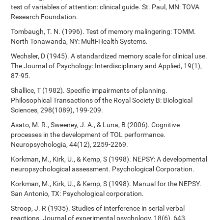
test of variables of attention: clinical guide. St. Paul, MN: TOVA
Research Foundation.
Tombaugh, T. N. (1996). Test of memory malingering: TOMM.
North Tonawanda, NY: Multi-Health Systems.
Wechsler, D (1945). A standardized memory scale for clinical use.
The Journal of Psychology: Interdisciplinary and Applied, 19(1),
87-95.
Shallice, T (1982). Specific impairments of planning.
Philosophical Transactions of the Royal Society B: Biological
Sciences, 298(1089), 199-209.
Asato, M. R., Sweeney, J. A., & Luna, B (2006). Cognitive
processes in the development of TOL performance.
Neuropsychologia, 44(12), 2259-2269.
Korkman, M., Kirk, U., & Kemp, S (1998). NEPSY: A developmental
neuropsychological assessment. Psychological Corporation.
Korkman, M., Kirk, U., & Kemp, S (1998). Manual for the NEPSY.
San Antonio, TX: Psychological corporation.
Stroop, J. R (1935). Studies of interference in serial verbal
reactions. Journal of experimental psychology, 18(6), 643.