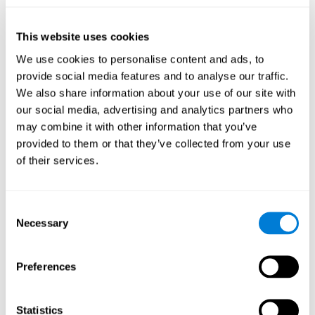
importante para diversos puestos laborales, como la
arquitectura, el dibujo, la conducción, aviación o el diseño.
This website uses cookies
Otras capacidades cognitivas
We use cookies to personalise content and ads, to
relevantes son:
provide social media features and to analyse our traffic.
We also share information about your use of our site with
our social media, advertising and analytics partners who
Monitorización:
Para avanzar en este juego mental debemos
may combine it with other information that you’ve
ser capaces de detectar qué errores nos impiden conseguir
provided to them or that they’ve collected from your use
nuestro objetivo, aprender de ellos, y ajustar o corregir
nuestra estrategia de acción. Practicar este ejercicio cerebral
of their services.
puede ayudarnos a crear nuevas sinapsis y mielinizar los
circuitos neuronales capaces de recuperar u organizar la
función de nuestra capacidad de monitorización. Mejorar
Consent
esta habilidad cognitiva es muy importante para nuestro día
Necessary
Selection
a día, puesto que nos permite adaptarnos a las
circunstancias, y darnos cuenta de que lo que estamos
haciendo no funciona. Esta habilidad nos ayuda a descubrir
Preferences
cómo corregir o ajustar los pasos que debemos dar para
lograr aquello que perseguimos.
Statistics
Atención focalizada:
Este juego mental ha sido diseñado