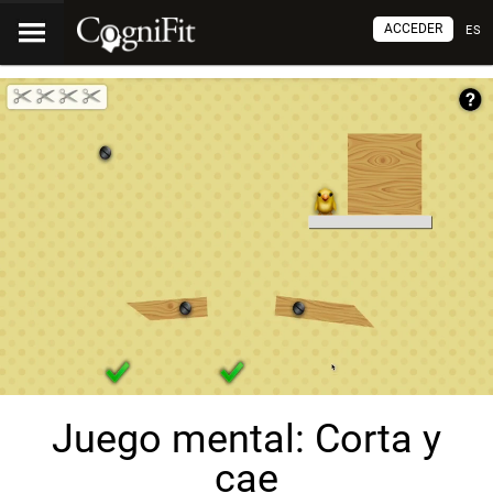
ACCEDER
ES
Juego mental: Corta y
cae