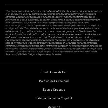
* Las evaluaciones de CogniFit están diseñadas para detectar alteraciones y deterioro cognitivo con
el fin de ofrecer a un médico información pertinente para diseñar una intervención terapéutica
apropiada. En un entorno clínico, los resultados de CogniFit (cuando son interpretados por un
profesional de la salud cualificado), se pueden utilizar como ayuda para determinar si un individuo
debe ser dirigido a una posterior evaluación neuropsicológica (por ejemplo, un examen
neuropsicológico completo). CogniFit no ofrece directamente un diagnóstico médico de ningún tipo.
Un diagnóstico de TDAH, dislexia, demencia o enfermedad similar sólo puede ser realizada por un
médico o psicólogo cualificado teniendo en cuenta una amplia gama de posibles factores. De
acuerdo al uso indicado, CogniFit no indica que esta herramienta sea o deba ser considerada como
un dispositivo médico certicado por la FDA. El producto puede ser utilizado para estudios de
investigación en cualquier campo de investigación relacionado con la cognición. Si se utiliza para
fines de investigación, todo uso del producto debe hacerse en los sujetos humanos apropiados
conforme al procedimiento dictado por el centro de investigación y será una obligación por parte del
investigador. Todas estas protecciones para el sujeto humano nunca no podrán ser, en ningún caso,
inferiores a las requeridas para cualquier sujeto de investigación en virtud de lo dispuesto en la
Sección 45 CFR 46 del Código de Regulaciones Federales.
Condiciones de Uso
Política de Privacidad
Equipo Directivo
Sala de prensa de CogniFit
Media Kit