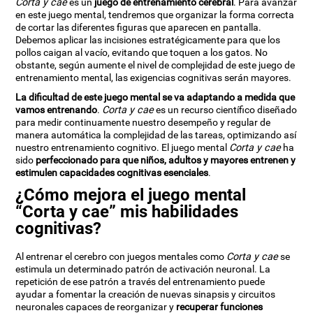
Corta y cae
es un
juego de entrenamiento cerebral
. Para avanzar
en este juego mental, tendremos que organizar la forma correcta
de cortar las diferentes figuras que aparecen en pantalla.
Debemos aplicar las incisiones estratégicamente para que los
pollos caigan al vacío, evitando que toquen a los gatos. No
obstante, según aumente el nivel de complejidad de este juego de
entrenamiento mental, las exigencias cognitivas serán mayores.
La dificultad de este juego mental se va adaptando a medida que
vamos entrenando
.
Corta y cae
es un recurso científico diseñado
para medir continuamente nuestro desempeño y regular de
manera automática la complejidad de las tareas, optimizando así
nuestro entrenamiento cognitivo. El juego mental
Corta y cae
ha
sido
perfeccionado para que niños, adultos y mayores entrenen y
estimulen capacidades cognitivas esenciales
.
¿Cómo mejora el juego mental
“Corta y cae” mis habilidades
cognitivas?
Al entrenar el cerebro con juegos mentales como
Corta y cae
se
estimula un determinado patrón de activación neuronal. La
repetición de ese patrón a través del entrenamiento puede
ayudar a fomentar la creación de nuevas sinapsis y circuitos
neuronales capaces de reorganizar y
recuperar funciones