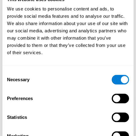
patrón de activación neural específico.
Estimular de manera consistente nuestras habilidades, puede
We use cookies to personalise content and ads, to
ayudar a crear nuevas sinapsis, y a que los circuitos neuronales
provide social media features and to analyse our traffic.
se reorganicen y mejoren las funciones cognitivas. En el juego
We also share information about your use of our site with
Ranaventuras se busca estimular capacidades relacionadas con
la estimación y la inhibición.
our social media, advertising and analytics partners who
may combine it with other information that you’ve
1ª SEMANA
2ª SEMANA
3ª SEMANA
provided to them or that they’ve collected from your use
of their services.
Consent
Necessary
Selection
Preferences
Proyección gráfica orientativa de las redes neuronales después
de 3 semanas.
Statistics
¿Qué pasa cuando no entreno mis
capacidades cognitivas?