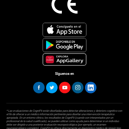
Síguenos en
* Las evaluaciones de CogniFit están diseñadas para detectar alteraciones y deterioro cognitivo con
el fin de ofrecer a un médico información pertinente para diseñar una intervención terapéutica
apropiada. En un entorno clínico, los resultados de CogniFit (cuando son interpretados por un
profesional de la salud cualificado), se pueden utilizar como ayuda para determinar si un individuo
debe ser dirigido a una posterior evaluación neuropsicológica (por ejemplo, un examen
neuropsicológico completo). CogniFit no ofrece directamente un diagnóstico médico de ningún tipo.