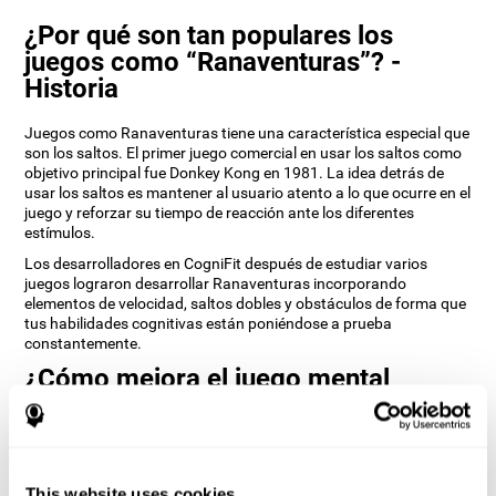
¿Por qué son tan populares los
juegos como “Ranaventuras”? -
Historia
Juegos como Ranaventuras tiene una característica especial que
son los saltos. El primer juego comercial en usar los saltos como
objetivo principal fue Donkey Kong en 1981. La idea detrás de
usar los saltos es mantener al usuario atento a lo que ocurre en el
juego y reforzar su tiempo de reacción ante los diferentes
estímulos.
Los desarrolladores en CogniFit después de estudiar varios
juegos lograron desarrollar Ranaventuras incorporando
elementos de velocidad, saltos dobles y obstáculos de forma que
tus habilidades cognitivas están poniéndose a prueba
constantemente.
¿Cómo mejora el juego mental
“Ranaventuras” mis habilidades
cognitivas?
Utilizar juegos como Ranaventuras de CogniFit estimula un
This website uses cookies