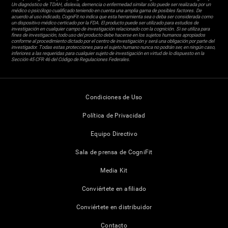
Un diagnóstico de TDAH, dislexia, demencia o enfermedad similar sólo puede ser realizada por un
médico o psicólogo cualificado teniendo en cuenta una amplia gama de posibles factores. De
acuerdo al uso indicado, CogniFit no indica que esta herramienta sea o deba ser considerada como
un dispositivo médico certicado por la FDA. El producto puede ser utilizado para estudios de
investigación en cualquier campo de investigación relacionado con la cognición. Si se utiliza para
fines de investigación, todo uso del producto debe hacerse en los sujetos humanos apropiados
conforme al procedimiento dictado por el centro de investigación y será una obligación por parte del
investigador. Todas estas protecciones para el sujeto humano nunca no podrán ser, en ningún caso,
inferiores a las requeridas para cualquier sujeto de investigación en virtud de lo dispuesto en la
Sección 45 CFR 46 del Código de Regulaciones Federales.
Condiciones de Uso
Política de Privacidad
Equipo Directivo
Sala de prensa de CogniFit
Media Kit
Conviértete en afiliado
Conviértete en distribuidor
Contacto