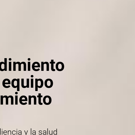
ndimiento
u equipo
amiento
liencia y la salud