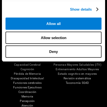
Show details
Síguenos en
Allow all
Tu Cerebro
Investigación
Allow selection
El Cerebro Humano
Validación de las Terapias Digitales
Mente y Cerebro
Juegos de Ordenador
Partes del cerebro
Adultos Sanos
Deny
Las Neuronas
Pilotos
Plasticidad Neuronal
Evaluación Holistica
Capacidad Cerebral
Personas Mayores Saludables (iTV)
Cognición
Entrenamiento Adultos Mayores
Pérdida de Memoria
Estado cognitivo en mayores
Discapacidad Intelectual
Revisión sistemática
Funciones cerebrales
Taxonomía SG4D
Funciones Ejecutivas
Coordinación
Memoria
Percepción
Atención