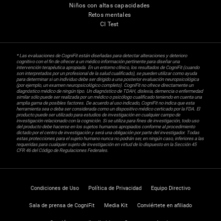
Niños con altas capacidades
Retos mentales
CI Test
* Las evaluaciones de CogniFit están diseñadas para detectar alteraciones y deterioro
cognitivo con el fin de ofrecer a un médico información pertinente para diseñar una
intervención terapéutica apropiada. En un entorno clínico, los resultados de CogniFit (cuando
son interpretados por un profesional de la salud cualificado), se pueden utilizar como ayuda
para determinar si un individuo debe ser dirigido a una posterior evaluación neuropsicológica
(por ejemplo, un examen neuropsicológico completo). CogniFit no ofrece directamente un
diagnóstico médico de ningún tipo. Un diagnóstico de TDAH, dislexia, demencia o enfermedad
similar sólo puede ser realizada por un médico o psicólogo cualificado teniendo en cuenta una
amplia gama de posibles factores. De acuerdo al uso indicado, CogniFit no indica que esta
herramienta sea o deba ser considerada como un dispositivo médico certicado por la FDA. El
producto puede ser utilizado para estudios de investigación en cualquier campo de
investigación relacionado con la cognición. Si se utiliza para fines de investigación, todo uso
del producto debe hacerse en los sujetos humanos apropiados conforme al procedimiento
dictado por el centro de investigación y será una obligación por parte del investigador. Todas
estas protecciones para el sujeto humano nunca no podrán ser, en ningún caso, inferiores a las
requeridas para cualquier sujeto de investigación en virtud de lo dispuesto en la Sección 45
CFR 46 del Código de Regulaciones Federales.
Condiciones de Uso
Política de Privacidad
Equipo Directivo
Sala de prensa de CogniFit
Media Kit
Conviértete en afiliado