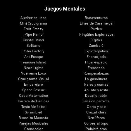
Juegos Mentales
Ajedrez en línea
Ranaventuras
Mini Crucigrama
Línea de Caramelos
Fruit Frenzy
Puzles
Pipe Panic
Pingüino Explorador
Crystal Miner
Dígitos
Solitario
Zumbalú
Robo Factory
Explotaglobos
Ant Escape
Encrucijada
Treasure Island
Hiper-espacio
Neon Lights
Frescazoo
Vuélveme Loco
Rompecabezas
Crucigrama Visual
La gasolinera
Emparéjalo
Pares y sumas
Space Rescue
Apunta y resta
Caos Matemático
Desafío ratón
Carrera de Canicas
Tensión perfecta
Tenis Melódico
Corta y cae
Scrambled
Cruzafichas
Busca tu Mascota
Nenúfares
Parejas Musicales
Golpea al topo
Cronocolor
Palabrájaros