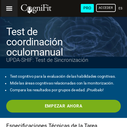
PRO
ACCEDER
ESP
Test de
coordinación
oculomanual
UPDA-SHIF: Test de Sincronización
Test cognitivo para la evaluación de las habilidades cognitivas.
Mide las áreas cognitivas relacionadas con la monitorización.
Compara los resultados por grupos de edad. ¡Pruébalo!
EMPEZAR AHORA
Especificaciones Técnicas de la Tarea