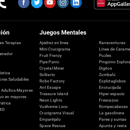
ción
Juegos Mentales
las Terapias
Ajedrez en línea
Ranaventuras
Mini Crucigrama
Línea de Carame
denador
Fruit Frenzy
Puzles
Pipe Panic
Pingüino Explor
Crystal Miner
Dígitos
istica
Solitario
Zumbalú
res Saludables
Robo Factory
Explotaglobos
Ant Escape
Encrucijada
 Adultos Mayores
Treasure Island
Hiper-espacio
ivo en mayores
Neon Lights
Frescazoo
mática
Vuélveme Loco
Rompecabezas
G4D
Crucigrama Visual
La gasolinera
Emparéjalo
Pares y sumas
Space Rescue
Apunta y resta