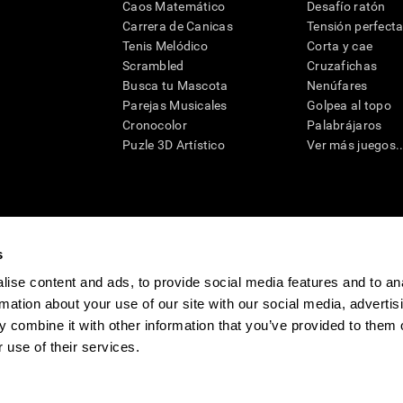
Caos Matemático
Desafío ratón
Carrera de Canicas
Tensión perfect
Tenis Melódico
Corta y cae
Scrambled
Cruzafichas
Busca tu Mascota
Nenúfares
Parejas Musicales
Golpea al topo
Cronocolor
Palabrájaros
Puzle 3D Artístico
Ver más juegos..
s
raciones y deterioro cognitivo con el fin de ofrecer a un médico información pertinente p
un profesional de la salud cualificado), se pueden utilizar como ayuda para determinar si u
eto). CogniFit no ofrece directamente un diagnóstico médico de ningún tipo. Un diagnóst
ise content and ads, to provide social media features and to an
ndo en cuenta una amplia gama de posibles factores. De acuerdo al uso indicado, CogniFit
rmation about your use of our site with our social media, advertis
utilizado para estudios de investigación en cualquier campo de investigación relacionado c
conforme al procedimiento dictado por el centro de investigación y será una obligación p
 combine it with other information that you’ve provided to them o
as requeridas para cualquier sujeto de investigación en virtud de lo dispuesto en la Secc
 use of their services.
tivo
Sala de prensa de CogniFit
Media Kit
Conviértete en afiliado
Conviértet