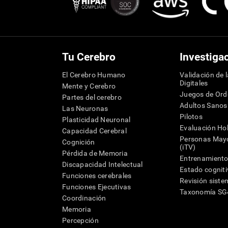
Tu Cerebro
Investiga
El Cerebro Humano
Validación de 
Digitales
Mente y Cerebro
Juegos de Or
Partes del cerebro
Adultos Sanos
Las Neuronas
Pilotos
Plasticidad Neuronal
Evaluación Hol
Capacidad Cerebral
Personas Mayo
Cognición
(iTV)
Pérdida de Memoria
Entrenamiento
Discapacidad Intelectual
Estado cognit
Funciones cerebrales
Revisión siste
Funciones Ejecutivas
Taxonomía S
Coordinación
Memoria
Percepción