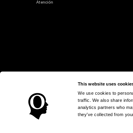
Atención
This website uses cookie
* Las evaluaciones de CogniFit están diseñadas para detectar alte
clínico, los resultados de CogniFit (cuando son interpretados por 
neuropsicológica (por ejemplo, un examen neuropsicológico compl
We use cookies to personal
puede ser realizada por un médico o psicólogo cualificado tenie
traffic. We also share info
un dispositivo médico certicado por la FDA. El producto puede ser 
uso del producto debe hacerse en los sujetos humanos apropiados 
analytics partners who may
sujeto humano nunca no podrán ser, en ningún caso, inferiores a l
they’ve collected from your
Condiciones de Uso
Política de Privacidad
Equipo Direc