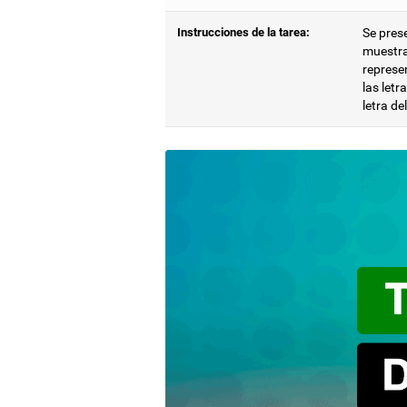
Instrucciones de la tarea:
Se pres
muestra
represen
las let
letra de