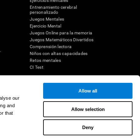
Ejercicios mentales
Entrenamiento cerebral
a
personalizado
Juegos Mentales
Ejercicio Mental
Juegos Online para la memoria
Juegos Matemáticos Divertidos
Comprensión lectora
.
Niños con altas capacidades
Retos mentales
CI Test
ara diseñar una intervención terapéutica apropiada. En un entorno
Allow all
n individuo debe ser dirigido a una posterior evaluación
ico de TDAH, dislexia, demencia o enfermedad similar sólo
alyse our
 no indica que esta herramienta sea o deba ser considerada como
ing and
on la cognición. Si se utiliza para fines de investigación, todo
Allow selection
or parte del investigador. Todas estas protecciones para el
r that
ión 45 CFR 46 del Código de Regulaciones Federales.
Deny
e en distribuidor
Contacto
Ayuda