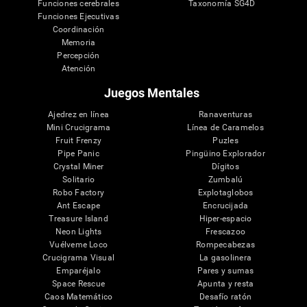
Funciones cerebrales
Taxonomía SG4D
Funciones Ejecutivas
Coordinación
Memoria
Percepción
Atención
Juegos Mentales
Ajedrez en línea
Ranaventuras
Mini Crucigrama
Línea de Caramelos
Fruit Frenzy
Puzles
Pipe Panic
Pingüino Explorador
Crystal Miner
Dígitos
Solitario
Zumbalú
Robo Factory
Explotaglobos
Ant Escape
Encrucijada
Treasure Island
Hiper-espacio
Neon Lights
Frescazoo
Vuélveme Loco
Rompecabezas
Crucigrama Visual
La gasolinera
Emparéjalo
Pares y sumas
Space Rescue
Apunta y resta
Caos Matemático
Desafío ratón