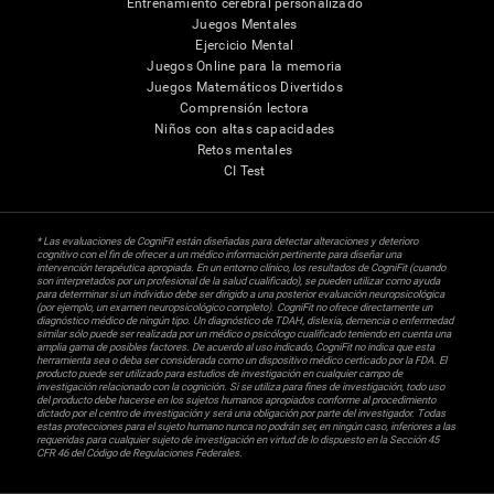
Entrenamiento cerebral personalizado
Juegos Mentales
Ejercicio Mental
Juegos Online para la memoria
Juegos Matemáticos Divertidos
Comprensión lectora
Niños con altas capacidades
Retos mentales
CI Test
* Las evaluaciones de CogniFit están diseñadas para detectar alteraciones y deterioro
cognitivo con el fin de ofrecer a un médico información pertinente para diseñar una
intervención terapéutica apropiada. En un entorno clínico, los resultados de CogniFit (cuando
son interpretados por un profesional de la salud cualificado), se pueden utilizar como ayuda
para determinar si un individuo debe ser dirigido a una posterior evaluación neuropsicológica
(por ejemplo, un examen neuropsicológico completo). CogniFit no ofrece directamente un
diagnóstico médico de ningún tipo. Un diagnóstico de TDAH, dislexia, demencia o enfermedad
similar sólo puede ser realizada por un médico o psicólogo cualificado teniendo en cuenta una
amplia gama de posibles factores. De acuerdo al uso indicado, CogniFit no indica que esta
herramienta sea o deba ser considerada como un dispositivo médico certicado por la FDA. El
producto puede ser utilizado para estudios de investigación en cualquier campo de
investigación relacionado con la cognición. Si se utiliza para fines de investigación, todo uso
del producto debe hacerse en los sujetos humanos apropiados conforme al procedimiento
dictado por el centro de investigación y será una obligación por parte del investigador. Todas
estas protecciones para el sujeto humano nunca no podrán ser, en ningún caso, inferiores a las
requeridas para cualquier sujeto de investigación en virtud de lo dispuesto en la Sección 45
CFR 46 del Código de Regulaciones Federales.