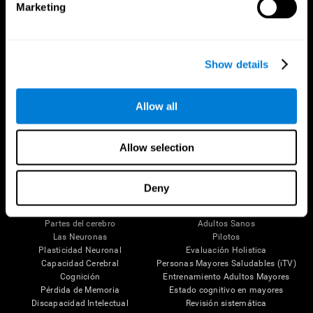
Marketing
Show details
Síguenos en
Allow all
Allow selection
Tu Cerebro
Investigación
Deny
El Cerebro Humano
Validación de las Terapias Digitales
Mente y Cerebro
Juegos de Ordenador
Partes del cerebro
Adultos Sanos
Las Neuronas
Pilotos
Plasticidad Neuronal
Evaluación Holistica
Capacidad Cerebral
Personas Mayores Saludables (iTV)
Cognición
Entrenamiento Adultos Mayores
Pérdida de Memoria
Estado cognitivo en mayores
Discapacidad Intelectual
Revisión sistemática