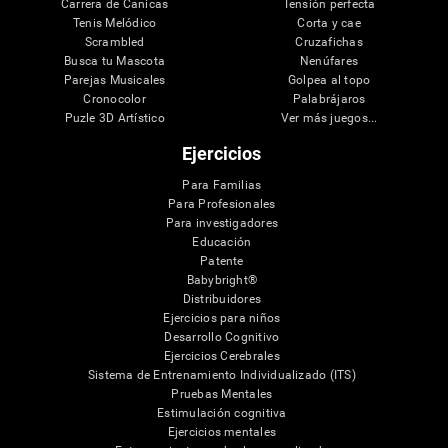
Carrera de Canicas
Tensión perfecta
Tenis Melódico
Corta y cae
Scrambled
Cruzafichas
Busca tu Mascota
Nenúfares
Parejas Musicales
Golpea al topo
Cronocolor
Palabrájaros
Puzle 3D Artístico
Ver más juegos...
Ejercicios
Para Familias
Para Profesionales
Para investigadores
Educación
Patente
Babybright®
Distribuidores
Ejercicios para niños
Desarrollo Cognitivo
Ejercicios Cerebrales
Sistema de Entrenamiento Individualizado (ITS)
Pruebas Mentales
Estimulación cognitiva
Ejercicios mentales