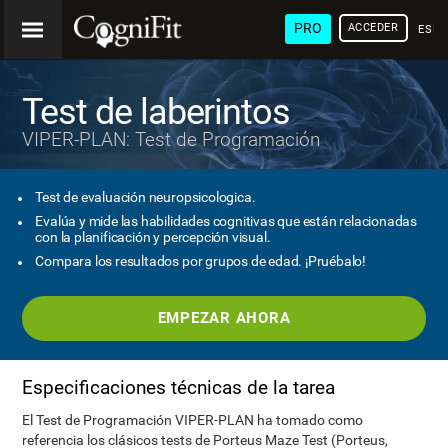
PRO
ACCEDER
ESP
Test de laberintos
VIPER-PLAN: Test de Programación
Test de evaluación neuropsicologica.
Evalúa y mide las habilidades cognitivas que están relacionadas
con la planificación y percepción visual.
Compara los resultados por grupos de edad. ¡Pruébalo!
EMPEZAR AHORA
Especificaciones técnicas de la tarea
El Test de Programación VIPER-PLAN ha tomado como
referencia los clásicos tests de Porteus Maze Test (Porteus,