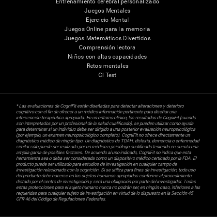
Entrenamiento cerebral personalizado
Juegos Mentales
Ejercicio Mental
Juegos Online para la memoria
Juegos Matemáticos Divertidos
Comprensión lectora
Niños con altas capacidades
Retos mentales
CI Test
* Las evaluaciones de CogniFit están diseñadas para detectar alteraciones y deterioro
cognitivo con el fin de ofrecer a un médico información pertinente para diseñar una
intervención terapéutica apropiada. En un entorno clínico, los resultados de CogniFit (cuando
son interpretados por un profesional de la salud cualificado), se pueden utilizar como ayuda
para determinar si un individuo debe ser dirigido a una posterior evaluación neuropsicológica
(por ejemplo, un examen neuropsicológico completo). CogniFit no ofrece directamente un
diagnóstico médico de ningún tipo. Un diagnóstico de TDAH, dislexia, demencia o enfermedad
similar sólo puede ser realizada por un médico o psicólogo cualificado teniendo en cuenta una
amplia gama de posibles factores. De acuerdo al uso indicado, CogniFit no indica que esta
herramienta sea o deba ser considerada como un dispositivo médico certicado por la FDA. El
producto puede ser utilizado para estudios de investigación en cualquier campo de
investigación relacionado con la cognición. Si se utiliza para fines de investigación, todo uso
del producto debe hacerse en los sujetos humanos apropiados conforme al procedimiento
dictado por el centro de investigación y será una obligación por parte del investigador. Todas
estas protecciones para el sujeto humano nunca no podrán ser, en ningún caso, inferiores a las
requeridas para cualquier sujeto de investigación en virtud de lo dispuesto en la Sección 45
CFR 46 del Código de Regulaciones Federales.