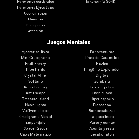
Funciones cerebrales
Taxonomía SG4D
Funciones Ejecutivas
Coordinación
Memoria
Percepción
Atención
Juegos Mentales
Ajedrez en línea
Ranaventuras
Mini Crucigrama
Línea de Caramelos
Fruit Frenzy
Puzles
Pipe Panic
Pingüino Explorador
Crystal Miner
Dígitos
Solitario
Zumbalú
Robo Factory
Explotaglobos
Ant Escape
Encrucijada
Treasure Island
Hiper-espacio
Neon Lights
Frescazoo
Vuélveme Loco
Rompecabezas
Crucigrama Visual
La gasolinera
Emparéjalo
Pares y sumas
Space Rescue
Apunta y resta
Caos Matemático
Desafío ratón