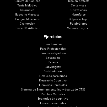
Carrera de Canicas
Tensión perfecta
Tenis Melódico
Corta y cae
Scrambled
Cruzafichas
Busca tu Mascota
Nenúfares
Parejas Musicales
Golpea al topo
Cronocolor
Palabrájaros
Puzle 3D Artístico
Ver más juegos...
Ejercicios
Para Familias
Para Profesionales
Para investigadores
Educación
Patente
Babybright®
Distribuidores
Ejercicios para niños
Desarrollo Cognitivo
Ejercicios Cerebrales
Sistema de Entrenamiento Individualizado (ITS)
Pruebas Mentales
Estimulación cognitiva
Ejercicios mentales