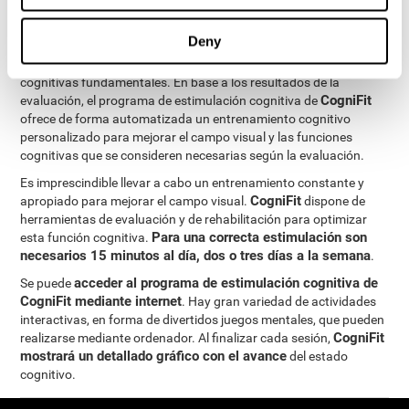
procesos de neurogénesis. Esto ha permitido la creación de un
programa de estimulación cognitiva personalizado
para las
Deny
necesidades de cada usuario. Este programa da comienzo por
una precisa evaluación del reconocimiento y otras funciones
cognitivas fundamentales. En base a los resultados de la
CogniFit
evaluación, el programa de estimulación cognitiva de
ofrece de forma automatizada un entrenamiento cognitivo
personalizado para mejorar el campo visual y las funciones
cognitivas que se consideren necesarias según la evaluación.
Es imprescindible llevar a cabo un entrenamiento constante y
CogniFit
apropiado para mejorar el campo visual.
dispone de
herramientas de evaluación y de rehabilitación para optimizar
Para una correcta estimulación son
esta función cognitiva.
necesarios 15 minutos al día, dos o tres días a la semana
.
acceder al programa de estimulación cognitiva de
Se puede
CogniFit mediante internet
. Hay gran variedad de actividades
interactivas, en forma de divertidos juegos mentales, que pueden
CogniFit
realizarse mediante ordenador. Al finalizar cada sesión,
mostrará un detallado gráfico con el avance
del estado
cognitivo.