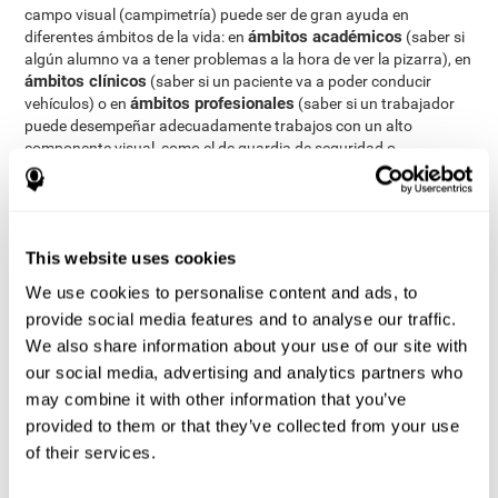
campo visual (campimetría) puede ser de gran ayuda en
ámbitos académicos
diferentes ámbitos de la vida: en
(saber si
algún alumno va a tener problemas a la hora de ver la pizarra), en
ámbitos clínicos
(saber si un paciente va a poder conducir
ámbitos profesionales
vehículos) o en
(saber si un trabajador
puede desempeñar adecuadamente trabajos con un alto
componente visual, como el de guardia de seguridad o
transportista).
Mediante una
completa evaluación neuropsicológica
podemos medir el campo visual y las diferentes habilidades
cognitivas
CogniFit
. El test que ofrece
para evaluar el campo
This website uses cookies
visual está basado en el test Useful Field of Vision (UFOV) y en
We use cookies to personalise content and ads, to
otras baterías de evaluación neuropsicológicas que miden el
campo visual. Este test se centra exclusivamente en medir el
provide social media features and to analyse our traffic.
campo de visión, aunque se requiere de atención, memoria visual
We also share information about your use of our site with
a corto plazo, percepción visual y percepción espacial.
our social media, advertising and analytics partners who
Test de Capacidad Visual WIFIVI
: En el centro de la pantalla
may combine it with other information that you’ve
aparecerá una silueta y desaparecerá rápidamente. Acto
provided to them or that they’ve collected from your use
seguido aparecerá dicha silueta acompañada de otras dos,
of their services.
en orden aleatorio y deberemos seleccionar cuál era la
silueta presentada en primer lugar. El tiempo durante el que