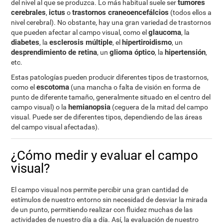
tumores
del nivel al que se produzca. Lo más habitual suele ser
cerebrales
ictus
trastornos craneoencefálcios
,
o
(todos ellos a
nivel cerebral). No obstante, hay una gran variedad de trastornos
glaucoma
que pueden afectar al campo visual, como el
, la
diabetes
esclerosis múltiple
hipertiroidismo
, la
, el
, un
desprendimiento de retina
glioma óptico
hipertensión
, un
, la
,
etc.
Estas patologías pueden producir diferentes tipos de trastornos,
escotoma
como el
(una mancha o falta de visión en forma de
punto de diferente tamaño, generalmente situado en el centro del
hemianopsia
campo visual) o la
(ceguera de la mitad del campo
visual. Puede ser de diferentes tipos, dependiendo de las áreas
del campo visual afectadas).
¿Cómo medir y evaluar el campo
visual?
El campo visual nos permite percibir una gran cantidad de
estímulos de nuestro entorno sin necesidad de desviar la mirada
de un punto, permitiendo realizar con fluidez muchas de las
actividades de nuestro día a día. Así, la evaluación de nuestro