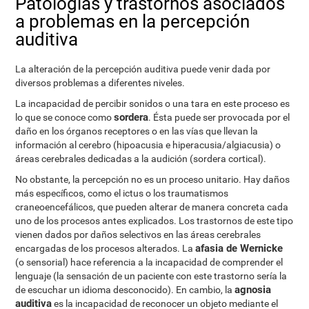
Patologías y trastornos asociados
a problemas en la percepción
auditiva
La alteración de la percepción auditiva puede venir dada por
diversos problemas a diferentes niveles.
La incapacidad de percibir sonidos o una tara en este proceso es
sordera
lo que se conoce como
. Ésta puede ser provocada por el
daño en los órganos receptores o en las vías que llevan la
información al cerebro (hipoacusia e hiperacusia/algiacusia) o
áreas cerebrales dedicadas a la audición (sordera cortical).
No obstante, la percepción no es un proceso unitario. Hay daños
más específicos, como el ictus o los traumatismos
craneoencefálicos, que pueden alterar de manera concreta cada
uno de los procesos antes explicados. Los trastornos de este tipo
vienen dados por daños selectivos en las áreas cerebrales
afasia de Wernicke
encargadas de los procesos alterados. La
(o sensorial) hace referencia a la incapacidad de comprender el
lenguaje (la sensación de un paciente con este trastorno sería la
agnosia
de escuchar un idioma desconocido). En cambio, la
auditiva
es la incapacidad de reconocer un objeto mediante el