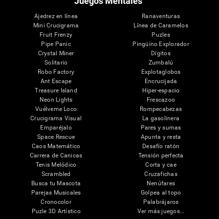
Juegos Mentales
Ajedrez en línea
Ranaventuras
Mini Crucigrama
Línea de Caramelos
Fruit Frenzy
Puzles
Pipe Panic
Pingüino Explorador
Crystal Miner
Dígitos
Solitario
Zumbalú
Robo Factory
Explotaglobos
Ant Escape
Encrucijada
Treasure Island
Hiper-espacio
Neon Lights
Frescazoo
Vuélveme Loco
Rompecabezas
Crucigrama Visual
La gasolinera
Emparéjalo
Pares y sumas
Space Rescue
Apunta y resta
Caos Matemático
Desafío ratón
Carrera de Canicas
Tensión perfecta
Tenis Melódico
Corta y cae
Scrambled
Cruzafichas
Busca tu Mascota
Nenúfares
Parejas Musicales
Golpea al topo
Cronocolor
Palabrájaros
Puzle 3D Artístico
Ver más juegos...