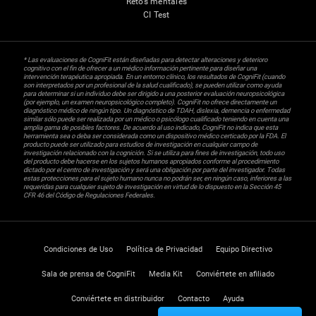
Retos mentales
CI Test
* Las evaluaciones de CogniFit están diseñadas para detectar alteraciones y deterioro
cognitivo con el fin de ofrecer a un médico información pertinente para diseñar una
intervención terapéutica apropiada. En un entorno clínico, los resultados de CogniFit (cuando
son interpretados por un profesional de la salud cualificado), se pueden utilizar como ayuda
para determinar si un individuo debe ser dirigido a una posterior evaluación neuropsicológica
(por ejemplo, un examen neuropsicológico completo). CogniFit no ofrece directamente un
diagnóstico médico de ningún tipo. Un diagnóstico de TDAH, dislexia, demencia o enfermedad
similar sólo puede ser realizada por un médico o psicólogo cualificado teniendo en cuenta una
amplia gama de posibles factores. De acuerdo al uso indicado, CogniFit no indica que esta
herramienta sea o deba ser considerada como un dispositivo médico certicado por la FDA. El
producto puede ser utilizado para estudios de investigación en cualquier campo de
investigación relacionado con la cognición. Si se utiliza para fines de investigación, todo uso
del producto debe hacerse en los sujetos humanos apropiados conforme al procedimiento
dictado por el centro de investigación y será una obligación por parte del investigador. Todas
estas protecciones para el sujeto humano nunca no podrán ser, en ningún caso, inferiores a las
requeridas para cualquier sujeto de investigación en virtud de lo dispuesto en la Sección 45
CFR 46 del Código de Regulaciones Federales.
Condiciones de Uso
Política de Privacidad
Equipo Directivo
Sala de prensa de CogniFit
Media Kit
Conviértete en afiliado
Conviértete en distribuidor
Contacto
Ayuda