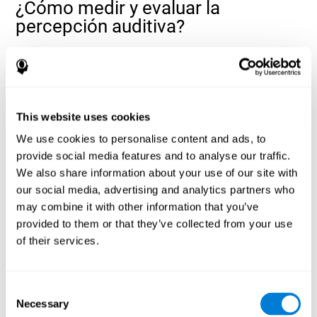
¿Cómo medir y evaluar la
percepción auditiva?
La percepción auditiva nos permite realizar muchas de las
actividades de nuestro día a día. Nuestra capacidad para
desenvolvernos cómodamente por nuestro entorno está muy
relacionada con una buena percepción auditiva. Así, evaluar
nuestra percepción auditiva puede ser de gran ayuda en
This website uses cookies
ámbitos escolares
diferentes ámbitos de la vida: en
(saber si un
We use cookies to personalise content and ads, to
niño necesita apoyo visual en las clases o si sus problemas de
provide social media features and to analyse our traffic.
comprensión vienen dados por una mala percepción auditiva), en
ámbitos médicos
(saber si un paciente comprende
We also share information about your use of our site with
correctamente las indicaciones que se le dan y si se puede
our social media, advertising and analytics partners who
ámbitos
desenvolver correctamente por su entorno diario) o en
may combine it with other information that you’ve
profesionales
(saber si un empleado va poder comunicarse bien
provided to them or that they’ve collected from your use
tanto dentro de la empresa como cara al público, o si necesita
of their services.
adaptaciones).
evaluación neuropsicológica completa
Mediante una
es
posible valorar de una manera eficaz y fiable una serie de
Consent
funciones cognitivas, como la percepción auditiva. Los tests que
Necessary
ofrece CogniFit para evaluar la percepción auditiva están
Selection