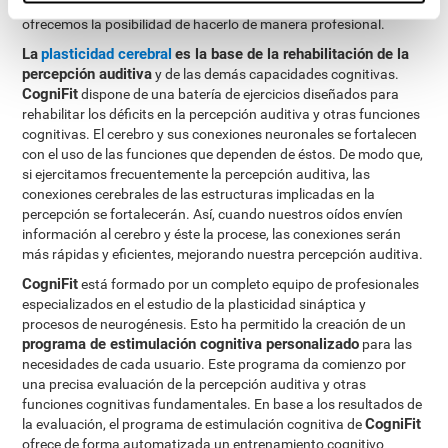
pueden ser entrenadas para mejorar su rendimiento. En CogniFit
ofrecemos la posibilidad de hacerlo de manera profesional.
La
plasticidad cerebral
es la base de la rehabilitación de la
percepción auditiva
y de las demás capacidades cognitivas.
CogniFit
dispone de una batería de ejercicios diseñados para
rehabilitar los déficits en la percepción auditiva y otras funciones
cognitivas. El cerebro y sus conexiones neuronales se fortalecen
con el uso de las funciones que dependen de éstos. De modo que,
si ejercitamos frecuentemente la percepción auditiva, las
conexiones cerebrales de las estructuras implicadas en la
percepción se fortalecerán. Así, cuando nuestros oídos envíen
información al cerebro y éste la procese, las conexiones serán
más rápidas y eficientes, mejorando nuestra percepción auditiva.
CogniFit
está formado por un completo equipo de profesionales
especializados en el estudio de la plasticidad sináptica y
procesos de neurogénesis. Esto ha permitido la creación de un
programa de estimulación cognitiva personalizado
para las
necesidades de cada usuario. Este programa da comienzo por
una precisa evaluación de la percepción auditiva y otras
funciones cognitivas fundamentales. En base a los resultados de
CogniFit
la evaluación, el programa de estimulación cognitiva de
ofrece de forma automatizada un entrenamiento cognitivo