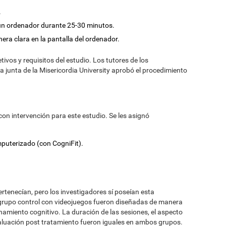
.
un ordenador durante 25-30 minutos.
ra clara en la pantalla del ordenador.
etivos y requisitos del estudio. Los tutores de los
a junta de la Misericordia University aprobó el procedimiento
con intervención para este estudio. Se les asignó
puterizado (con CogniFit).
rtenecían, pero los investigadores sí poseían esta
l grupo control con videojuegos fueron diseñadas de manera
namiento cognitivo. La duración de las sesiones, el aspecto
evaluación post tratamiento fueron iguales en ambos grupos.