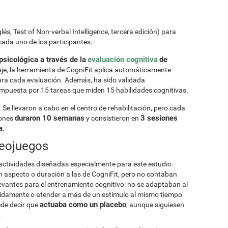
lés, Test of Non-verbal Intelligence, tercera edición) para
cada uno de los participantes.
sicológica a través de la
evaluación cognitiva
de
zaje, la herramienta de CogniFit aplica automáticamente
para cada evaluación. Además, ha sido validada
ompuesta por 15 tareas que miden 15 habilidades cognitivas.
 Se llevaron a cabo en el centro de rehabilitación, pero cada
duraron 10 semanas
3 sesiones
iones
y consistieron en
a
.
deojuegos
 actividades diseñadas especialmente para este estudio.
 aspecto o duración a las de CogniFit, pero no contaban
evantes para el entrenamiento cognitivo: no se adaptaban al
ápidamente o atender a más de un estímulo al mismo tiempo
actuaba como un placebo
ede decir que
, aunque siguiesen
.