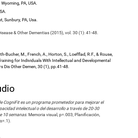
t Wyoming, PA, USA.
USA.
t, Sunbury, PA, Usa.
isease & Other Dementias (2015), vol. 30 (1): 41-48.
kroth-Bucher, M., French, A., Horton, S., Loefflad, R.F., & Rouse,
aining for Individuals With Intellectual and Developmental
ers Dis Other Demen, 30 (1), pp.41-48.
udio
de CogniFit es un programa prometedor para mejorar el
acidad intelectual o del desarrollo a través de 20-30
nte 10 semanas
. Memoria visual, p=.003; Planificación,
α=.1).