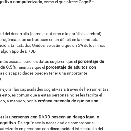
gnitivo computerizado
, como el que ofrece CogniFit.
d del desarrollo (como el autismo o la parálisis cerebral)
terogéneas que se traducen en un déficit en la conducta
lación. En Estados Unidos, se estima que un 5% de los niños
 algún tipo de DI/DD.
porcentaje de
s más escasa, pero los datos sugieren que el
 de 0,5%
porcentaje de adultos con
, mientras que el
tas discapacidades pueden tener una importante
al.
 mejorar las capacidades cognitivas a través de herramientas
esto, es común que a estas personas no se les facilita el
errónea creencia de que no son
ado, a menudo, por la
personas con DI/DD poseen un riesgo igual o
ues las
cognitivo
. De aquí nace la necesidad de comprobar el
uterizado en personas con discapacidad intelectual o del