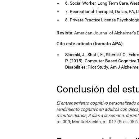
6. Social Worker, Long Term Care, Wes
7. Recreational Therapist, Dallas, PA, 
8. Private Practice License Psychologis
Revista
: American Journal of Alzheimer’s D
Cita este artículo (formato APA)
:
Siberski, J., Shatil, E., Siberski, C., Ec
P. (2015). Computer-Based Cognitive Tr
Disabilities: Pilot Study. Am J Alzheim
Conclusión del est
El entrenamiento cognitivo personalizado 
rendimiento cognitivo en adultos con discap
minutos diarios, 3 días a la semana, dura
p=.009; Monitorización, p=.017 (Si α=.05 ó 