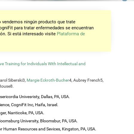
No vendemos ningún producto que trate
gniFit para tratar enfermedades se encuentran
ón. Si está interesado visite
Plataforma de
 Training for Individuals With Intellectual and
Carol Siberski3,
Margie Eckroth-Bucher
4, Aubrey French5,
 Rouse8.
ericordia Univesristy, Dallas, PA, USA.
ence, CogniFit Inc, Haifa, Israel.
ager, Nanticoke, PA, USA.
loomsburg University, Bloomsbur, PA, USA.
 for Human Resources and Sevices, Kingston, PA, USA.