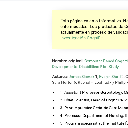
Esta página es solo informativa. 
enfermedades. Los productos de Co
actualmente en proceso de validaci
investigación CogniFit
Nombre original
:
Computer-Based Cognitive
Developmental Disabilities: Pilot Study
.
Autores
:
James Siberski
1,
Evelyn Shatil
2, 
Sara Horton6, Rachel F. Loefflad7 y Phillip
1. Assistant Professor Gerontology, Mis
2. Chief Scientist, Head of Cognitive Sci
3. Private practice Geriatric Care Man
4. Professor Department of Nursing, B
5. Program specialist at the Institute