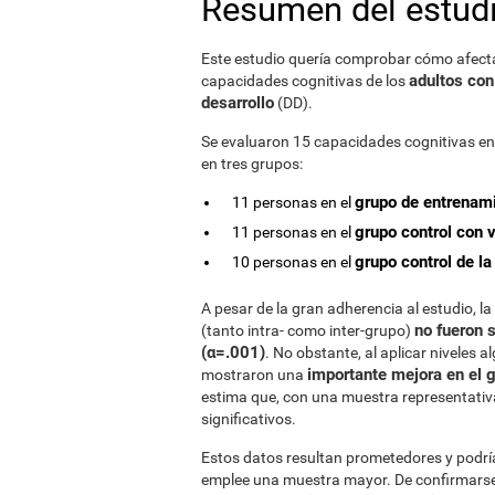
Resumen del estud
Este estudio quería comprobar cómo afect
adultos con
capacidades cognitivas de los
desarrollo
(DD).
Se evaluaron 15 capacidades cognitivas en
en tres grupos:
grupo de entrenami
11 personas en el
grupo control con 
11 personas en el
grupo control de la
10 personas en el
A pesar de la gran adherencia al estudio, l
no fueron s
(tanto intra- como inter-grupo)
(α=.001)
. No obstante, al aplicar niveles 
importante mejora en el 
mostraron una
estima que, con una muestra representativa
significativos.
Estos datos resultan prometedores y podría
emplee una muestra mayor. De confirmarse 