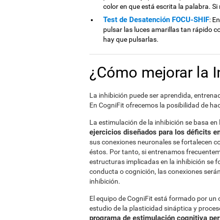
color en que está escrita la palabra. S
Test de Desatención FOCU-SHIF
: E
pulsar las luces amarillas tan rápido c
hay que pulsarlas.
¿Cómo mejorar la I
La inhibición puede ser aprendida, entrenad
En CogniFit ofrecemos la posibilidad de ha
La estimulación de la inhibición se basa en 
ejercicios diseñados para los déficits e
sus conexiones neuronales se fortalecen c
éstos. Por tanto, si entrenamos frecuenteme
estructuras implicadas en la inhibición se 
conducta o cognición, las conexiones será
inhibición.
El equipo de CogniFit está formado por un 
estudio de la plasticidad sináptica y proce
programa de estimulación cognitiva pe