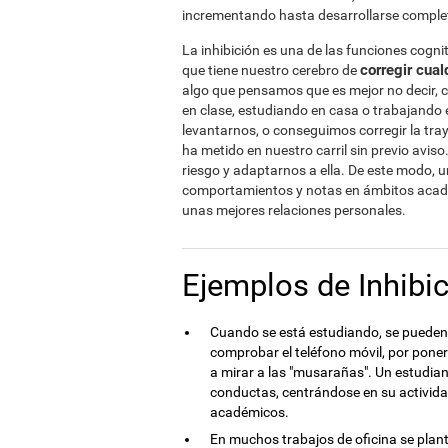
incrementando hasta desarrollarse compl
La inhibición es una de las funciones cogni
corregir cual
que tiene nuestro cerebro de
algo que pensamos que es mejor no decir, 
en clase, estudiando en casa o trabajando 
levantarnos, o conseguimos corregir la tra
ha metido en nuestro carril sin previo avis
riesgo y adaptarnos a ella. De este modo, 
comportamientos y notas en ámbitos académ
unas mejores relaciones personales.
Ejemplos de Inhibic
Cuando se está estudiando, se pueden 
comprobar el teléfono móvil, por poner
a mirar a las "musarañas". Un estudian
conductas, centrándose en su actividad
académicos.
En muchos trabajos de oficina se plante