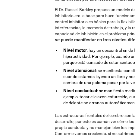
El Dr. Russell Barkley propuso un modelo d
inhibitorio era la base para buen funcionami
control inhibitorio es básico para la flexibil
interferencias, la memoria de trabajo, y la r
capacidad de inhibición es el problema pri
se puede manifestar en tres niveles dif
Nivel motor
: hay un descontrol en de
hiperactividad. Por ejemplo, cuando un 
porque está cansado de estar sentado
Nivel atencional
: se manifiesta con di
cuando estamos leyendo un libro y nos
sombra de una paloma pasar por la v
Nivel conductual
: se manifiesta med
ejemplo, tocar el claxon enfurecido, c
de delante no arranca automáticamen
Las estructuras frontales del cerebro son 
desarrollo, por esto es común ver cómo los
propia conducta y no manejan bien los impre
Conforme vamos creciendo, si no sufrimos d