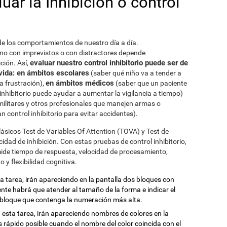
ar la Inhibición o control
 de los comportamientos de nuestro día a día.
no con imprevistos o con distractores depende
evaluar nuestro control inhibitorio puede ser de
ción. Así,
vida: en ámbitos escolares
(saber qué niño va a tender a
en ámbitos médicos
a frustración),
(saber que un paciente
inhibitorio puede ayudar a aumentar la vigilancia a tiempo)
 militares y otros profesionales que manejen armas o
 control inhibitorio para evitar accidentes).
lásicos Test de Variables Of Attention (TOVA) y Test de
idad de inhibición. Con estas pruebas de control inhibitorio,
mide tiempo de respuesta, velocidad de procesamiento,
 y flexibilidad cognitiva.
ta tarea, irán apareciendo en la pantalla dos bloques con
nte habrá que atender al tamaño de la forma e indicar el
 bloque que contenga la numeración más alta.
n esta tarea, irán apareciendo nombres de colores en la
 rápido posible cuando el nombre del color coincida con el