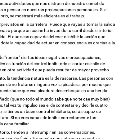
nas actividades que nos distraen de nuestro cometido
 a pensar en nuestras preocupaciones personales. Si el
torio, se mostrará más eficiente en el trabajo.
previstos en la carretera. Puede que vayas a tomar la salida
nazo porque un coche ha invadido tu carril desde el interior
da. El que seas capaz de detener o inhibir la acción que
ndote la capacidad de actuar en consecuencia es gracias a la
de “rumiar” ciertas ideas negativas o preocupaciones,
 es función del control inhibitorio el cortar ese hilo de
 en otra actividad que pueda resultar de mayor provecho.
o, la tendencia natura es la de rascarse. Las personas con
ces de no frotarse ninguna vez la picadura, por mucho que
io puede hace que esa picadura desemboque en una herida
cuñado (que no todo el mundo sabe que no te cae muy bien)
 tal vez tu impulso sea el de contestarle y decirle cuatro
si tienes un buen control inhibitorio, serás capaz de
ura. Si no eres capaz de inhibir correctamente tus
la cena familiar.
torio, tienden a interrumpir en las conversaciones,
nicación fluida. Es común que ante una pregunta o