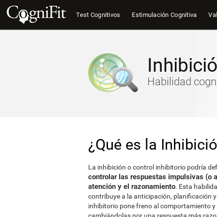
Test Cognitivos
Estimulación Cognitiva
Val
Inhibici
Habilidad cogni
¿Qué es la Inhibició
La inhibición o control inhibitorio podría d
controlar las respuestas impulsivas (o 
atención y el razonamiento
. Esta habilid
contribuye a la anticipación, planificación 
inhibitorio pone freno al comportamiento y
cambiándolas por una respuesta más razon