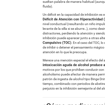
sueltan palabra de manera habitual (aunq
fluida).
Un déficit en la capacidad de inhibición es
Déficit de Atención con Hiperactividad
nivel conductual (resultando un niño impulsi
levante de la silla si se aburre…), como desi
distractores, perdiendo la atención y siend
inhibición puede aparecer junto a otras al
Compulsivo (TOC)
. En el caso del TOC, l
de inhibir o detener el pensamiento mágico
atención en lo que le preocupa.
Merece una mención especial el efecto del al
intoxicación aguda de alcohol produce al
motivos por los que prohíben conducir con c
alcoholismo puede afectar de manera perman
patrón de ingesta de alcohol tipo Binge Dr
tiempo, combinado con periodos de abstinen
perjuicio en la inhibición semejante al del a