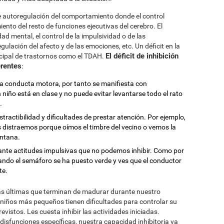
e autoregulación del comportamiento donde el control
ento del resto de funciones ejecutivas del cerebro. El
idad mental, el control de la impulsividad o de las
egulación del afecto y de las emociones, etc. Un déficit en la
El déficit de inhibición
ncipal de trastornos como el TDAH.
erentes
:
 la conducta motora, por tanto se manifiesta con
niño está en clase y no puede evitar levantarse todo el rato
.
stractibilidad y dificultades de prestar atención. Por ejemplo,
 distraemos porque oímos el timbre del vecino o vemos la
entana.
iante actitudes impulsivas que no podemos inhibir. Como por
uando el semáforo se ha puesto verde y ves que el conductor
te.
las últimas que terminan de madurar durante nuestro
 niños más pequeños tienen dificultades para controlar su
vistos. Les cuesta inhibir las actividades iniciadas.
isfunciones específicas, nuestra capacidad inhibitoria va