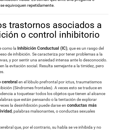
 se equivoquen repetidamente.
os trastornos asociados a
ción o control inhibitorio
Inhibición Conductual (IC)
ce como la
, que es un rasgo del
eso de inhibición. Se caracteriza por tener problemas a la
evas, y por sentir una ansiedad intensa ante lo desconocido.
n la evitación social. Resulta semejante a la timidez, pero
es.
 cerebral
en el lóbulo prefrontal por ictus, traumatismos
bición (Síndromes frontales). A veces esto se traduce en
ndencia a toquetear todos los objetos que tienen al alcance
alabras que están pensando o la tentación de explorar
conductas más
veces la desinhibición puede darse en
ividad
, palabras malsonantes, o conductas sexuales
bral que, por el contrario, su habla se ve inhibida y no