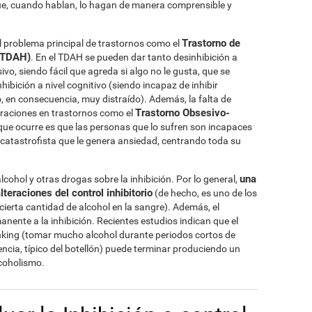
ue, cuando hablan, lo hagan de manera comprensible y
Trastorno de
 el problema principal de trastornos como el
 (TDAH)
. En el TDAH se pueden dar tanto desinhibición a
vo, siendo fácil que agreda si algo no le gusta, que se
nhibición a nivel cognitivo (siendo incapaz de inhibir
o, en consecuencia, muy distraído). Además, la falta de
Trastorno Obsesivo-
teraciones en trastornos como el
o que ocurre es que las personas que lo sufren son incapaces
 catastrofista que le genera ansiedad, centrando toda su
una
cohol y otras drogas sobre la inhibición. Por lo general,
teraciones del control inhibitorio
(de hecho, es uno de los
ierta cantidad de alcohol en la sangre). Además, el
ente a la inhibición. Recientes estudios indican que el
inking (tomar mucho alcohol durante periodos cortos de
cia, típico del botellón) puede terminar produciendo un
lcoholismo.