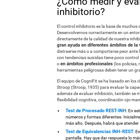
¿Cómo medir y evalu
inhibitorio?
El control inhibitorio es la base de muchos
Desenvolvernos correctamente en un entor
directamente de la calidad de nuestra inhibi
gran ayuda en diferentes ámbitos de la 
distraerse más o a comportarse peor ante l
con tendencias suicidas tiene poco control 
en ámbitos profesionales
o
(los policías,
herramientas peligrosas deben tener un gran
El equipo de CogniFit se ha basado en los c
Stroop (Stroop, 1935) para evaluar la capac
además de evaluar inhibición, también se 
flexibilidad cognitiva, coordinación ojo-mano
Test de Procesado REST-INH
: En es
números y formas diferentes. Inicialme
más alto. Después, habrá que atender
Test de Equivalencias INH-REST
: E
pantalla. Hay que dar respuesta lo más