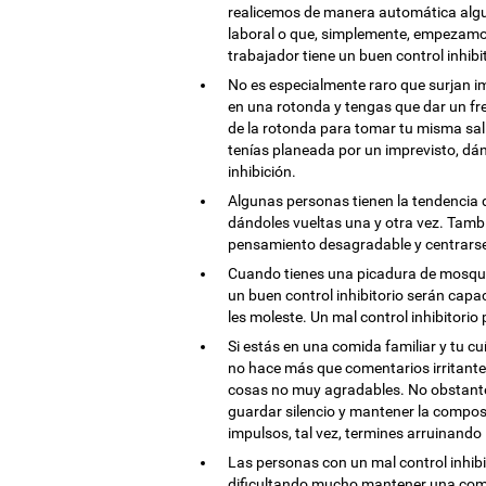
realicemos de manera automática algu
laboral o que, simplemente, empezamos
trabajador tiene un buen control inhibi
No es especialmente raro que surjan im
en una rotonda y tengas que dar un fre
de la rotonda para tomar tu misma sali
tenías planeada por un imprevisto, dá
inhibición.
Algunas personas tienen la tendencia 
dándoles vueltas una y otra vez. También
pensamiento desagradable y centrarse
Cuando tienes una picadura de mosquit
un buen control inhibitorio serán capa
les moleste. Un mal control inhibitor
Si estás en una comida familiar y tu 
no hace más que comentarios irritantes,
cosas no muy agradables. No obstante, 
guardar silencio y mantener la compost
impulsos, tal vez, termines arruinando 
Las personas con un mal control inhibi
dificultando mucho mantener una comu