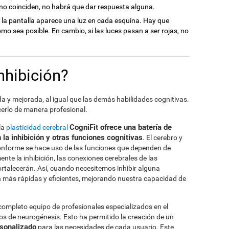
i no coinciden, no habrá que dar respuesta alguna.
n la pantalla aparece una luz en cada esquina. Hay que
omo sea posible. En cambio, si las luces pasan a ser rojas, no
nhibición?
a y mejorada, al igual que las demás habilidades cognitivas.
cerlo de manera profesional.
CogniFit ofrece una batería de
la
plasticidad cerebral
n la inhibición y otras funciones cognitivas
. El cerebro y
onforme se hace uso de las funciones que dependen de
nte la inhibición, las conexiones cerebrales de las
fortalecerán. Así, cuando necesitemos inhibir alguna
n más rápidas y eficientes, mejorando nuestra capacidad de
completo equipo de profesionales especializados en el
sos de neurogénesis. Esto ha permitido la creación de un
rsonalizado
para las necesidades de cada usuario. Este