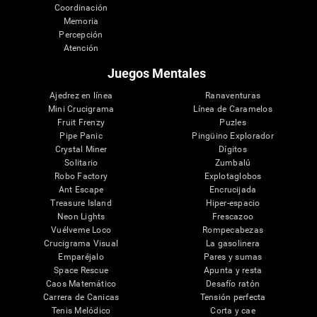
Coordinación
Memoria
Percepción
Atención
Juegos Mentales
Ajedrez en línea
Ranaventuras
Mini Crucigrama
Línea de Caramelos
Fruit Frenzy
Puzles
Pipe Panic
Pingüino Explorador
Crystal Miner
Dígitos
Solitario
Zumbalú
Robo Factory
Explotaglobos
Ant Escape
Encrucijada
Treasure Island
Hiper-espacio
Neon Lights
Frescazoo
Vuélveme Loco
Rompecabezas
Crucigrama Visual
La gasolinera
Emparéjalo
Pares y sumas
Space Rescue
Apunta y resta
Caos Matemático
Desafío ratón
Carrera de Canicas
Tensión perfecta
Tenis Melódico
Corta y cae