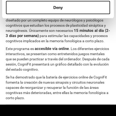
ejercicios cognitivos personalizados
completo régimen de
para mejorar la memoria fonológica a corto plazo
.
Deny
El Programa de Evaluacion Neuropsicológica de CogniFit ha sido
diseñado por un completo equipo de neurólogos y psicólogos
cognitivos que estudian los procesos de plasticidad sináptica y
15 minutos al día (2-
neurogénesis. Únicamente son necesarios
3 días por semana)
para estimular las capacidades y procesos
cognitivos implicados en la memoria fonológica a corto plazo.
accesible vía online
Este programa es
. Los diferentes ejercicios
interactivos, se presentan como entretenidos juegos mentales
que se pueden practicar a través del ordenador. Después de cada
sesión, CogniFit presentará un gráfico detallado con la evolución
del estado cognitivo.
Se ha demostrado que la batería de ejercicios online de CogniFit
fomenta la creación de nuevas sinapsis y circuitos neuronales
capaces de reorganizar y recuperar la función de las áreas
cognitivas más deterioradas, entre ellas la memoria fonológica a
corto plazo.