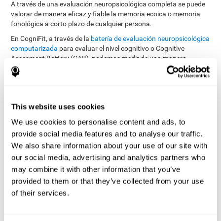
A través de una evaluación neuropsicológica completa se puede
valorar de manera eficaz y fiable la memoria ecoica o memoria
fonológica a corto plazo de cualquier persona.
En CogniFit, a través de la
batería de evaluación neuropsicológica
computarizada
para evaluar el nivel cognitivo o Cognitive
Assesment Battery (CAB), podemos medir de una manera
precisa el nivel cognitivo general, y concretamente, disponemos
evaluar la memoria
de una serie de pruebas cognitivas para
ecoica
.
La batería de tareas utilizadas para evaluar la memoria
This website uses cookies
fonológica a corto plazo (o memoria ecoica) se ha inspirado en
We use cookies to personalise content and ads, to
Rey Auditory Verbal
una de las pruebas clásicas llamada
Learning Test (RAVLT) of Rey (1964)
tareas que miden
. Las
provide social media features and to analyse our traffic.
la memoria fonológica a corto plazo
tratan de ajustar la
We also share information about your use of our site with
capacidad de la persona para interpretar los estímulos auditivos
our social media, advertising and analytics partners who
procedentes del medio. En esta tarea interviene el proceso de
may combine it with other information that you’ve
extracción del significado de dicha información y seguidamente
provided to them or that they’ve collected from your use
la capacidad para comprender el mensaje para finalmente
realizar la acción memorística correspondiente.
of their services.
El test secuencial WOM-ASM
es muy completo, ya que además de
evaluar la memoria fonológica a corto plazo también realiza una