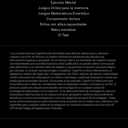
Ejercicio Mental
Juegos Online para la memoria
Juegos Matemáticos Divertidos
Comprensión lectora
Niños con altas capacidades
Retos mentales
CI Test
* Las evaluaciones de CogniFit están diseñadas para detectar alteraciones y deterioro
cognitivo con el fin de ofrecer a un médico información pertinente para diseñar una
intervención terapéutica apropiada. En un entorno clínico, los resultados de CogniFit (cuando
son interpretados por un profesional de la salud cualificado), se pueden utilizar como ayuda
para determinar si un individuo debe ser dirigido a una posterior evaluación neuropsicológica
(por ejemplo, un examen neuropsicológico completo). CogniFit no ofrece directamente un
diagnóstico médico de ningún tipo. Un diagnóstico de TDAH, dislexia, demencia o enfermedad
similar sólo puede ser realizada por un médico o psicólogo cualificado teniendo en cuenta una
amplia gama de posibles factores. De acuerdo al uso indicado, CogniFit no indica que esta
herramienta sea o deba ser considerada como un dispositivo médico certicado por la FDA. El
producto puede ser utilizado para estudios de investigación en cualquier campo de
investigación relacionado con la cognición. Si se utiliza para fines de investigación, todo uso
del producto debe hacerse en los sujetos humanos apropiados conforme al procedimiento
dictado por el centro de investigación y será una obligación por parte del investigador. Todas
estas protecciones para el sujeto humano nunca no podrán ser, en ningún caso, inferiores a las
requeridas para cualquier sujeto de investigación en virtud de lo dispuesto en la Sección 45
CFR 46 del Código de Regulaciones Federales.