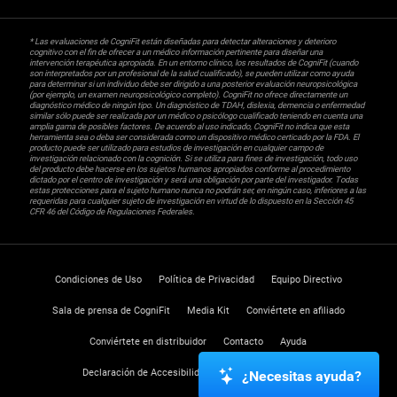
* Las evaluaciones de CogniFit están diseñadas para detectar alteraciones y deterioro
cognitivo con el fin de ofrecer a un médico información pertinente para diseñar una
intervención terapéutica apropiada. En un entorno clínico, los resultados de CogniFit (cuando
son interpretados por un profesional de la salud cualificado), se pueden utilizar como ayuda
para determinar si un individuo debe ser dirigido a una posterior evaluación neuropsicológica
(por ejemplo, un examen neuropsicológico completo). CogniFit no ofrece directamente un
diagnóstico médico de ningún tipo. Un diagnóstico de TDAH, dislexia, demencia o enfermedad
similar sólo puede ser realizada por un médico o psicólogo cualificado teniendo en cuenta una
amplia gama de posibles factores. De acuerdo al uso indicado, CogniFit no indica que esta
herramienta sea o deba ser considerada como un dispositivo médico certicado por la FDA. El
producto puede ser utilizado para estudios de investigación en cualquier campo de
investigación relacionado con la cognición. Si se utiliza para fines de investigación, todo uso
del producto debe hacerse en los sujetos humanos apropiados conforme al procedimiento
dictado por el centro de investigación y será una obligación por parte del investigador. Todas
estas protecciones para el sujeto humano nunca no podrán ser, en ningún caso, inferiores a las
requeridas para cualquier sujeto de investigación en virtud de lo dispuesto en la Sección 45
CFR 46 del Código de Regulaciones Federales.
Condiciones de Uso
Política de Privacidad
Equipo Directivo
Sala de prensa de CogniFit
Media Kit
Conviértete en afiliado
Conviértete en distribuidor
Contacto
Ayuda
Declaración de Accesibilidad
Centro de Confianza
¿Necesitas ayuda?