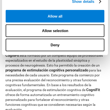
Show details
ofrecemos la posibilidad de hacerlo de manera profesional.
La
plasticidad cerebral
es la base de la rehabilitación del
reconocimiento y de las demás capacidades cognitivas
.
Allow all
CogniFit
dispone de una batería de ejercicios diseñados para
rehabilitar los déficits en el reconocimiento y otras funciones
cognitivas. El cerebro y sus conexiones neuronales se fortalecen
Allow selection
con el uso de las funciones que dependen de éstos. De modo que,
si ejercitamos frecuentemente el reconocimiento, las conexiones
cerebrales de las estructuras implicadas en esta capacidad se
Deny
fortalecerán.
CogniFit
está formado por un completo equipo de profesionales
especializados en el estudio de la plasticidad sináptica y
procesos de neurogénesis. Esto ha permitido la creación de un
programa de estimulación cognitiva personalizado
para las
necesidades de cada usuario. Este programa da comienzo por
una precisa evaluación del reconocimiento y otras funciones
cognitivas fundamentales. En base a los resultados de la
CogniFit
evaluación, el programa de estimulación cognitiva de
ofrece de forma automatizada un entrenamiento cognitivo
personalizado para fortalecer el reconocimiento y otras
funciones cognitivas que se consideren necesarias según la
evaluación.