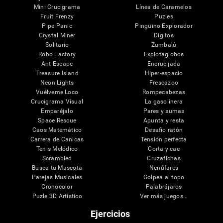
Mini Crucigrama
Línea de Caramelos
Fruit Frenzy
Puzles
Pipe Panic
Pingüino Explorador
Crystal Miner
Dígitos
Solitario
Zumbalú
Robo Factory
Explotaglobos
Ant Escape
Encrucijada
Treasure Island
Hiper-espacio
Neon Lights
Frescazoo
Vuélveme Loco
Rompecabezas
Crucigrama Visual
La gasolinera
Emparéjalo
Pares y sumas
Space Rescue
Apunta y resta
Caos Matemático
Desafío ratón
Carrera de Canicas
Tensión perfecta
Tenis Melódico
Corta y cae
Scrambled
Cruzafichas
Busca tu Mascota
Nenúfares
Parejas Musicales
Golpea al topo
Cronocolor
Palabrájaros
Puzle 3D Artístico
Ver más juegos...
Ejercicios