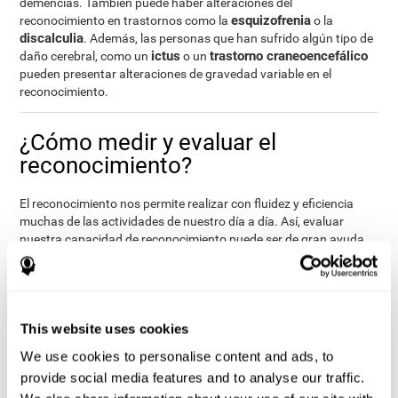
demencias. También puede haber alteraciones del
esquizofrenia
reconocimiento en trastornos como la
o la
discalculia
. Además, las personas que han sufrido algún tipo de
ictus
trastorno craneoencefálico
daño cerebral, como un
o un
pueden presentar alteraciones de gravedad variable en el
reconocimiento.
¿Cómo medir y evaluar el
reconocimiento?
El reconocimiento nos permite realizar con fluidez y eficiencia
muchas de las actividades de nuestro día a día. Así, evaluar
nuestra capacidad de reconocimiento puede ser de gran ayuda
ámbitos académicos
en diferentes ámbitos de la vida: en
(saber
si algún alumno va a tener problemas a la hora de reconocer
ámbitos clínicos
pautas o temario), en
(saber si un paciente va
a tener problemas para reconocer su medicación, lugares o
ámbitos profesionales
familiares allegados) o en
This website uses cookies
(saber si un
trabajador puede reconocer y manejarse bien con el material
We use cookies to personalise content and ads, to
laboral o los clientes).
provide social media features and to analyse our traffic.
Mediante una
completa evaluación neuropsicológica